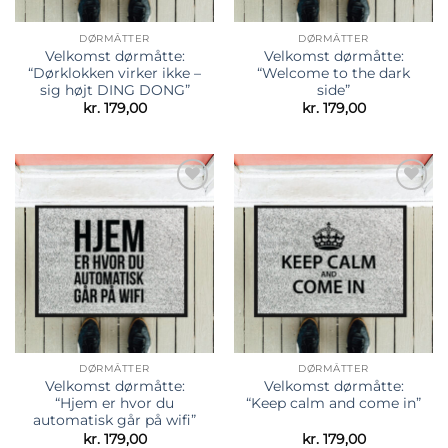
DØRMÅTTER
DØRMÅTTER
Velkomst dørmåtte:
Velkomst dørmåtte:
“Dørklokken virker ikke –
“Welcome to the dark
sig højt DING DONG”
side”
kr.
179,00
kr.
179,00
Tilføj til
Tilføj til
ønskeliste
ønskeliste
DØRMÅTTER
DØRMÅTTER
Velkomst dørmåtte:
Velkomst dørmåtte:
“Hjem er hvor du
“Keep calm and come in”
automatisk går på wifi”
kr.
179,00
kr.
179,00