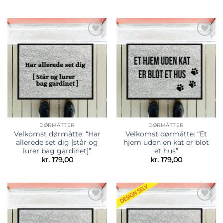
Tilføj til
Tilføj til
ønskeliste
ønskeliste
DØRMÅTTER
DØRMÅTTER
Velkomst dørmåtte: “Har
Velkomst dørmåtte: “Et
allerede set dig [står og
hjem uden en kat er blot
lurer bag gardinet]”
et hus”
kr.
179,00
kr.
179,00
Tilføj til
Tilføj til
ønskeliste
ønskeliste