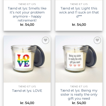
TÆND ET LYS
TÆND ET LYS
Tænd et lys: Smells like
Tænd et lys: Light this
it’s not your problem
wick and I’l suck on that
anymore – happy
d***
retirement!
kr.
54,00
kr.
54,00
Tilføj til
Tilføj til
ønskeliste
ønskeliste
TÆND ET LYS
TÆND ET LYS
Tænd et lys: Being my
Tænd et lys: LOVE
sister is really the only
gift you need
kr.
54,00
kr.
54,00