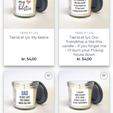
TÆND ET LYS
TÆND ET LYS
Tænd et lys: Our
Tænd et lys: My bestie
friendship is like this
candle – if you forget me
– I’ll burn your f*cking
house down
kr.
54,00
kr.
54,00
Tilføj til
Tilføj til
ønskeliste
ønskeliste