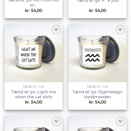
Tænd et lys: Min mormor
Tænd et lys: F**k you
er…
kr.
54,00
kr.
54,00
Tilføj til
Tilføj til
ønskeliste
ønskeliste
TÆND ET LYS
TÆND ET LYS
Tænd et lys: Light me
Tænd et lys: Stjernetegn
when the cat shits
Vandmanden
kr.
54,00
kr.
54,00
Tilføj til
Tilføj til