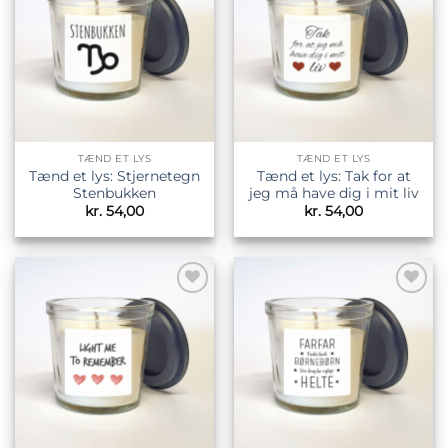
ønskeliste
ønskeliste
TÆND ET LYS
TÆND ET LYS
Tænd et lys: Stjernetegn
Tænd et lys: Tak for at
Stenbukken
jeg må have dig i mit liv
kr.
54,00
kr.
54,00
Tilføj til
Tilføj til
ønskeliste
ønskeliste