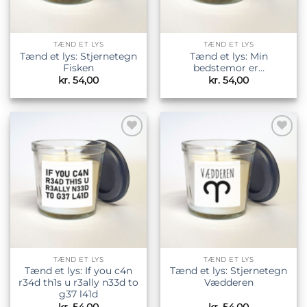
TÆND ET LYS
TÆND ET LYS
Tænd et lys: Stjernetegn
Tænd et lys: Min
Fisken
bedstemor er…
kr.
54,00
kr.
54,00
Tilføj til
Tilføj til
ønskeliste
ønskeliste
TÆND ET LYS
TÆND ET LYS
Tænd et lys: If you c4n
Tænd et lys: Stjernetegn
r34d th1s u r3ally n33d to
Vædderen
g37 l41d
kr.
54,00
kr.
54,00