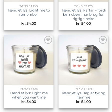
TÆND ET LYS
TÆND ET LYS
Tænd et lys: Light me to
Tænd et lys: Farfar – fordi
remember
børnebørn har brug for
rigtige helte
kr.
54,00
kr.
54,00
Tilføj til
Tilføj til
ønskeliste
ønskeliste
TÆND ET LYS
TÆND ET LYS
Tænd et lys: Light me
Tænd et lys: Jeg er fyr og
when you want me
flamme
kr.
54,00
kr.
54,00