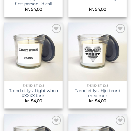
first person I’d call
kr.
54,00
kr.
54,00
Tilføj til
Tilføj til
ønskeliste
ønskeliste
TÆND ET LYS
TÆND ET LYS
Tænd et lys: Light when
Tænd et lys: Hjerteord
XXXXX farts
med mor
kr.
54,00
kr.
54,00
Tilføj til
Tilføj til