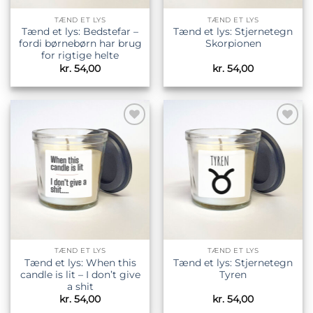
TÆND ET LYS
TÆND ET LYS
Tænd et lys: Bedstefar –
Tænd et lys: Stjernetegn
fordi børnebørn har brug
Skorpionen
for rigtige helte
kr.
54,00
kr.
54,00
Tilføj til
Tilføj til
ønskeliste
ønskeliste
TÆND ET LYS
TÆND ET LYS
Tænd et lys: When this
Tænd et lys: Stjernetegn
candle is lit – I don’t give
Tyren
a shit
kr.
54,00
kr.
54,00