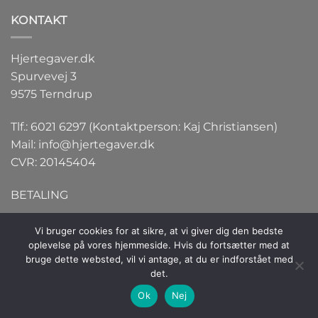
KONTAKT
Hjertegaver.dk
Spurvevej 3
9575 Terndrup
Tlf.: 6021 6297 (Kontaktperson: Kaj Christiansen)
Mail:
info@hjertegaver.dk
CVR: 20145404
BETALING
Vi bruger cookies for at sikre, at vi giver dig den bedste
oplevelse på vores hjemmeside. Hvis du fortsætter med at
bruge dette websted, vil vi antage, at du er indforstået med
det.
Ok
Nej