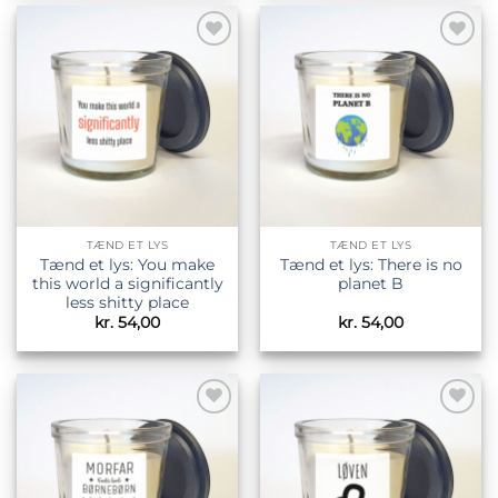
Tilføj til
Tilføj til
ønskeliste
ønskeliste
TÆND ET LYS
TÆND ET LYS
Tænd et lys: You make
Tænd et lys: There is no
this world a significantly
planet B
less shitty place
kr.
54,00
kr.
54,00
Tilføj til
Tilføj til
ønskeliste
ønskeliste