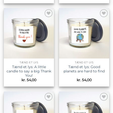
Tilføj til
Tilføj til
ønskeliste
ønskeliste
TÆND ET LYS
TÆND ET LYS
Tænd et lys: A little
Tænd et lys: Good
candle to say a big Thank
planets are hard to find
You!
kr.
54,00
kr.
54,00
Tilføj til
Tilføj til
ønskeliste
ønskeliste