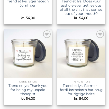
Tænd et lys: Stjernetegn
Tænd et lys: Does your
Jomfruen
asshole ever get jealous
of all the shit that comes
out of your mouth?
kr.
54,00
kr.
54,00
Tilføj til
Tilføj til
ønskeliste
ønskeliste
TÆND ET LYS
TÆND ET LYS
Tænd et lys: Thank you
Tænd et lys: Farmor –
for being my unpaid
fordi børnebørn har brug
therapist
for rigtige helte
kr.
54,00
kr.
54,00