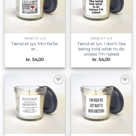
TÆND ET LYS
TÆND ET LYS
Tænd et lys: Min farfar
Tænd et lys: I don’t like
er…
being told what to do
unless I’m naked
kr.
54,00
kr.
54,00
Tilføj til
Tilføj til
ønskeliste
ønskeliste