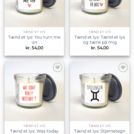
TÆND ET LYS
TÆND ET LYS
Tænd et lys: You turn me
Tænd et lys: Tænd et lys
on
og tænk på mig
kr.
54,00
kr.
54,00
Tilføj til
Tilføj til
ønskeliste
ønskeliste
TÆND ET LYS
TÆND ET LYS
Tænd et lys: Was today
Tænd et lys: Stjernetegn