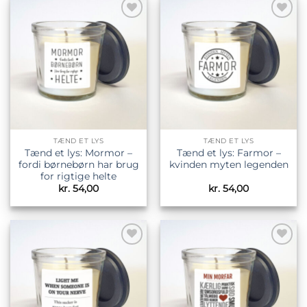
Tilføj til
Tilføj til
ønskeliste
ønskeliste
TÆND ET LYS
TÆND ET LYS
Tænd et lys: Mormor –
Tænd et lys: Farmor –
fordi børnebørn har brug
kvinden myten legenden
for rigtige helte
kr.
54,00
kr.
54,00
Tilføj til
Tilføj til
ønskeliste
ønskeliste