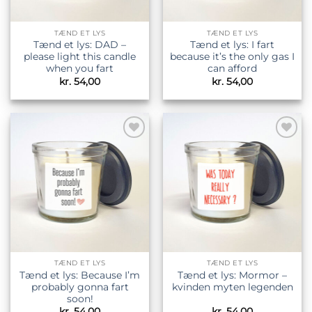
TÆND ET LYS
TÆND ET LYS
Tænd et lys: DAD –
Tænd et lys: I fart
please light this candle
because it’s the only gas I
when you fart
can afford
kr.
54,00
kr.
54,00
Tilføj til
Tilføj til
ønskeliste
ønskeliste
TÆND ET LYS
TÆND ET LYS
Tænd et lys: Because I’m
Tænd et lys: Mormor –
probably gonna fart
kvinden myten legenden
soon!
kr.
54,00
kr.
54,00