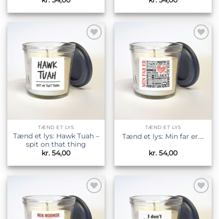
Tilføj til
Tilføj til
ønskeliste
ønskeliste
TÆND ET LYS
TÆND ET LYS
Tænd et lys: Hawk Tuah –
Tænd et lys: Min far er….
spit on that thing
kr.
54,00
kr.
54,00
Tilføj til
Tilføj til
ønskeliste
ønskeliste