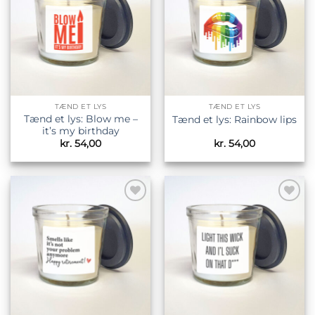
ønskeliste
ønskeliste
TÆND ET LYS
TÆND ET LYS
Tænd et lys: Blow me –
Tænd et lys: Rainbow lips
it’s my birthday
kr.
54,00
kr.
54,00
Tilføj til
Tilføj til
ønskeliste
ønskeliste