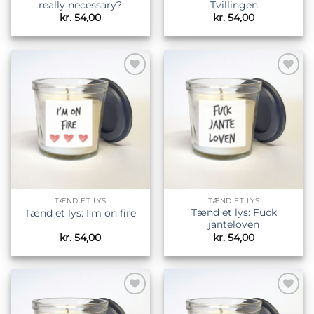
really necessary?
Tvillingen
kr.
54,00
kr.
54,00
Tilføj til
Tilføj til
ønskeliste
ønskeliste
TÆND ET LYS
TÆND ET LYS
Tænd et lys: Fuck
Tænd et lys: I’m on fire
janteloven
kr.
54,00
kr.
54,00
Tilføj til
Tilføj til