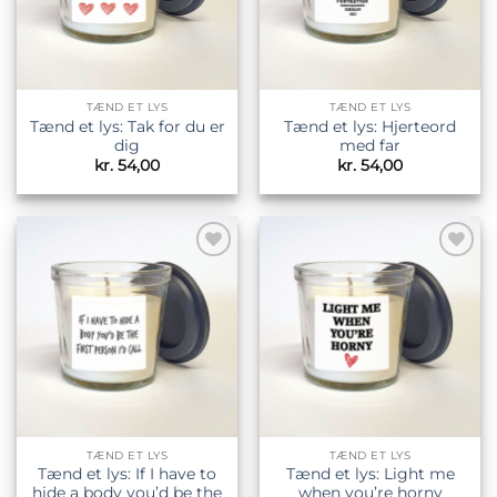
TÆND ET LYS
TÆND ET LYS
Tænd et lys: Tak for du er
Tænd et lys: Hjerteord
dig
med far
kr.
54,00
kr.
54,00
Tilføj til
Tilføj til
ønskeliste
ønskeliste
TÆND ET LYS
TÆND ET LYS
Tænd et lys: If I have to
Tænd et lys: Light me
hide a body you’d be the
when you’re horny