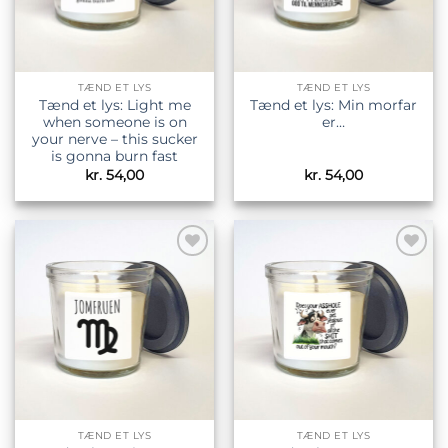
TÆND ET LYS
TÆND ET LYS
Tænd et lys: Light me
Tænd et lys: Min morfar
when someone is on
er…
your nerve – this sucker
is gonna burn fast
kr.
54,00
kr.
54,00
Tilføj til
Tilføj til
ønskeliste
ønskeliste
TÆND ET LYS
TÆND ET LYS