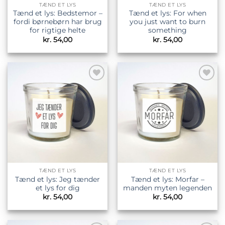
TÆND ET LYS
TÆND ET LYS
Tænd et lys: Bedstemor –
Tænd et lys: For when
fordi børnebørn har brug
you just want to burn
for rigtige helte
something
kr.
54,00
kr.
54,00
Tilføj til
Tilføj til
ønskeliste
ønskeliste
TÆND ET LYS
TÆND ET LYS
Tænd et lys: Jeg tænder
Tænd et lys: Morfar –
et lys for dig
manden myten legenden
kr.
54,00
kr.
54,00