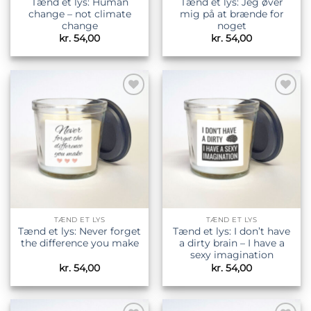
Tænd et lys: Human
Tænd et lys: Jeg øver
change – not climate
mig på at brænde for
change
noget
kr.
54,00
kr.
54,00
Tilføj til
Tilføj til
ønskeliste
ønskeliste
TÆND ET LYS
TÆND ET LYS
Tænd et lys: Never forget
Tænd et lys: I don’t have
the difference you make
a dirty brain – I have a
sexy imagination
kr.
54,00
kr.
54,00