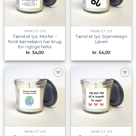
TÆND ET LYS
TÆND ET LYS
Tænd et lys: Morfar –
Tænd et lys: Stjernetegn
fordi børnebørn har brug
Løven
for rigtige helte
kr.
54,00
kr.
54,00
Tilføj til
Tilføj til
ønskeliste
ønskeliste
TÆND ET LYS
TÆND ET LYS