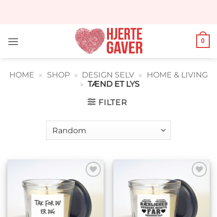
Fortsæt
til
indhold
0
HOME
»
SHOP
»
DESIGN SELV
»
HOME & LIVING
»
TÆND ET LYS
FILTER
Tilføj til
Tilføj til
ønskeliste
ønskeliste