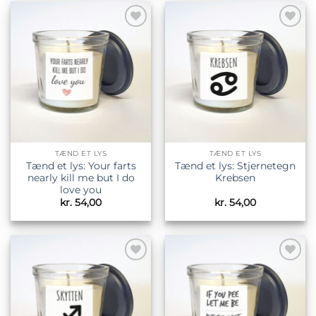
Tilføj til
Tilføj til
ønskeliste
ønskeliste
TÆND ET LYS
TÆND ET LYS
Tænd et lys: Your farts
Tænd et lys: Stjernetegn
nearly kill me but I do
Krebsen
love you
kr.
54,00
kr.
54,00
Tilføj til
Tilføj til
ønskeliste
ønskeliste