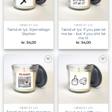
TÆND ET LYS
TÆND ET LYS
Tænd et lys: Stjernetegn
Tænd et lys: If you pee let
Skytten
me be – but if you shit let
me lit
kr.
54,00
kr.
54,00
Tilføj til
Tilføj til
ønskeliste
ønskeliste
TÆND ET LYS
TÆND ET LYS