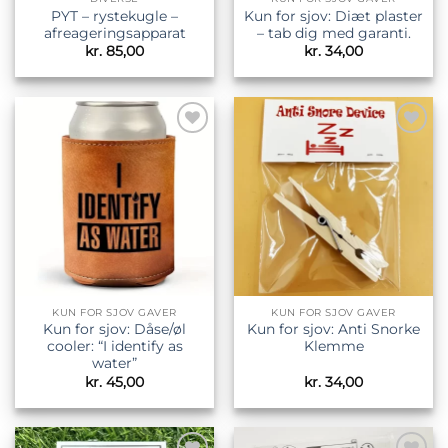
PYT – rystekugle –
Kun for sjov: Diæt plaster
afreageringsapparat
– tab dig med garanti.
kr.
85,00
kr.
34,00
Tilføj til
Tilføj til
ønskeliste
ønskeliste
KUN FOR SJOV GAVER
KUN FOR SJOV GAVER
Kun for sjov: Dåse/øl
Kun for sjov: Anti Snorke
cooler: “I identify as
Klemme
water”
kr.
45,00
kr.
34,00