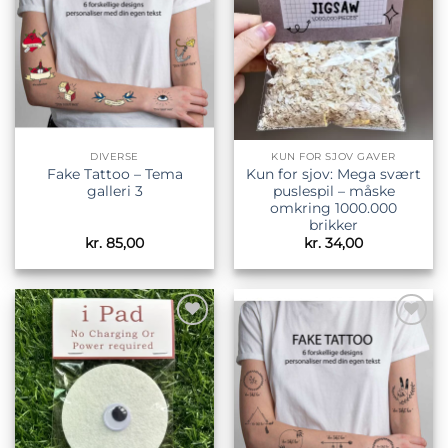
ønskeliste
ønskeliste
DIVERSE
KUN FOR SJOV GAVER
Fake Tattoo – Tema
Kun for sjov: Mega svært
galleri 3
puslespil – måske
omkring 1000.000
brikker
kr.
85,00
kr.
34,00
Tilføj til
Tilføj til
ønskeliste
ønskeliste