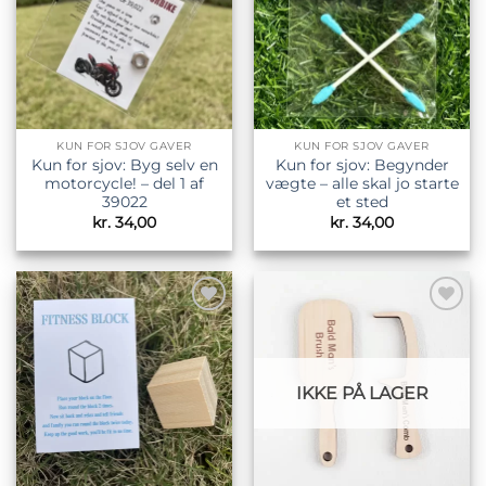
KUN FOR SJOV GAVER
KUN FOR SJOV GAVER
Kun for sjov: Byg selv en
Kun for sjov: Begynder
motorcycle! – del 1 af
vægte – alle skal jo starte
39022
et sted
kr.
34,00
kr.
34,00
Tilføj til
Tilføj til
ønskeliste
ønskeliste
IKKE PÅ LAGER