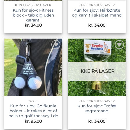
KUN FOR SJOV GAVER
KUN FOR SJOV GAVER
Kun for sjov: Fitness
Kun for sjov: Hårbørste
block – tab dig uden
og kam til skaldet mand
garanti
kr.
34,00
kr.
34,00
Tilføj til
Tilføj til
ønskeliste
ønskeliste
IKKE PÅ LAGER
GOLF
KUN FOR SJOV GAVER
Kun for sjov: Golfkugle
Kun for sjov: Trofæ
holder – it takes a lot of
ægtemand
balls to golf the way I do
kr.
95,00
kr.
34,00