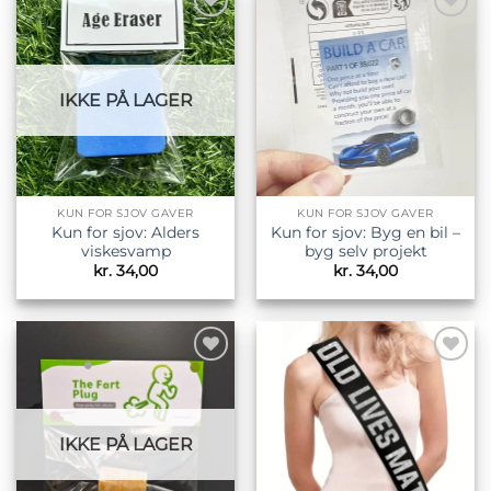
Tilføj til
Tilføj til
ønskeliste
ønskeliste
IKKE PÅ LAGER
KUN FOR SJOV GAVER
KUN FOR SJOV GAVER
Kun for sjov: Alders
Kun for sjov: Byg en bil –
viskesvamp
byg selv projekt
kr.
34,00
kr.
34,00
Tilføj til
Tilføj til
ønskeliste
ønskeliste
IKKE PÅ LAGER