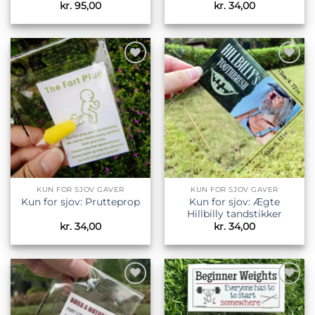
kr.
95,00
kr.
34,00
Tilføj til
Tilføj til
ønskeliste
ønskeliste
KUN FOR SJOV GAVER
KUN FOR SJOV GAVER
Kun for sjov: Ægte
Kun for sjov: Prutteprop
Hillbilly tandstikker
kr.
34,00
kr.
34,00
Tilføj til
Tilføj til
ønskeliste
ønskeliste