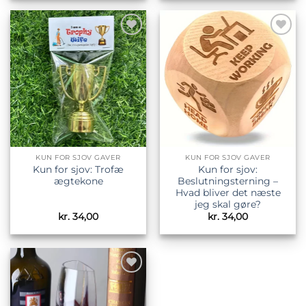
Tilføj til
Tilføj til
ønskeliste
ønskeliste
KUN FOR SJOV GAVER
KUN FOR SJOV GAVER
Kun for sjov: Trofæ
Kun for sjov:
ægtekone
Beslutningsterning –
Hvad bliver det næste
jeg skal gøre?
kr.
34,00
kr.
34,00
Tilføj til
ønskeliste