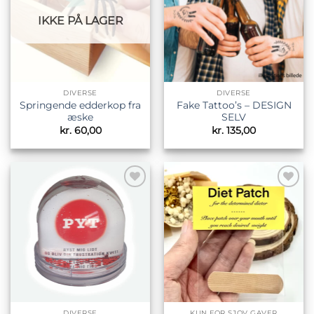
IKKE PÅ LAGER
DIVERSE
DIVERSE
Springende edderkop fra
Fake Tattoo’s – DESIGN
æske
SELV
kr.
60,00
kr.
135,00
Tilføj til
Tilføj til
ønskeliste
ønskeliste
DIVERSE
KUN FOR SJOV GAVER