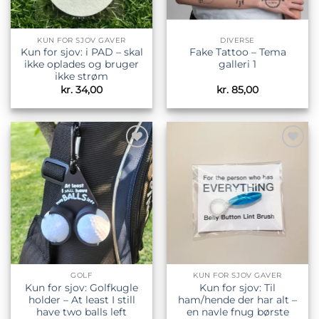
KUN FOR SJOV GAVER
DIVERSE
Kun for sjov: i PAD – skal
Fake Tattoo – Tema
ikke oplades og bruger
galleri 1
ikke strøm
kr.
34,00
kr.
85,00
Tilføj til
Tilføj til
ønskeliste
ønskeliste
GOLF
KUN FOR SJOV GAVER
Kun for sjov: Golfkugle
Kun for sjov: Til
holder – At least I still
ham/hende der har alt –
have two balls left
en navle fnug børste