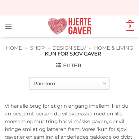
Fortsæt
til
indhold
0
HOME
»
SHOP
»
DESIGN SELV
»
HOME & LIVING
»
KUN FOR SJOV GAVER
FILTER
Vi har alle brug for et grin engang imellem. Har du
en bestemt person du vil overraske med en lille
morsom opmuntring har vi måske gaven, der vil
bringe smilet og latteren frem. Vores ‘kun for sjov’
gaver er en samling af anderledes gakkede og dybt