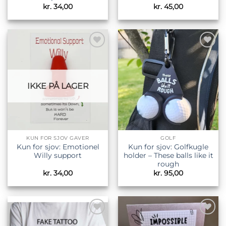
kr.
34,00
kr.
45,00
Tilføj til
Tilføj til
ønskeliste
ønskeliste
IKKE PÅ LAGER
KUN FOR SJOV GAVER
GOLF
Kun for sjov: Emotionel
Kun for sjov: Golfkugle
Willy support
holder – These balls like it
rough
kr.
34,00
kr.
95,00
Tilføj til
Tilføj til