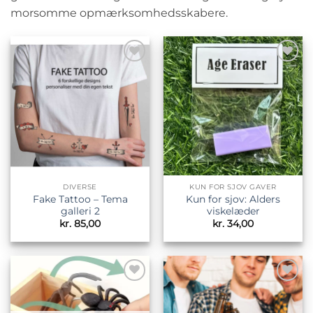
morsomme opmærksomhedsskabere.
Tilføj til
Tilføj til
ønskeliste
ønskeliste
DIVERSE
KUN FOR SJOV GAVER
Fake Tattoo – Tema
Kun for sjov: Alders
galleri 2
viskelæder
kr.
85,00
kr.
34,00
Tilføj til
Tilføj til
ønskeliste
ønskeliste