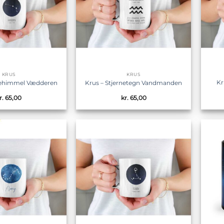
KRUS
KRUS
Kr
rnehimmel Vædderen
Krus – Stjernetegn Vandmanden
r.
65,00
kr.
65,00
Tilføj til
Tilføj til
ønskeliste
ønskeliste