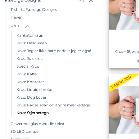
Færdige designs
(1972)
T-shirts Færdige Designs
Haven
Krus
Karikatur krus
Krus: Halloween
Krus: Jeg er ikke bare perfekt jeg er også......
Krus – Stje
Krus: Julekrus
k
Special Krus
Krus: Kaffe
Krus: Kontoret
Krus: Liquid smoke
Krus: Dog Lover
Krus: Fødselsdag og andre mærkedage
Krus: Stjernetegn
Graverede glas med din tekst
3D LED Lamper