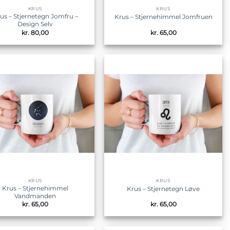
KRUS
KRUS
us – Stjernetegn Jomfru –
Krus – Stjernehimmel Jomfruen
Design Selv
kr.
80,00
kr.
65,00
Tilføj til
Tilføj til
ønskeliste
ønskeliste
KRUS
KRUS
Krus – Stjernehimmel
Krus – Stjernetegn Løve
Vandmanden
kr.
65,00
kr.
65,00