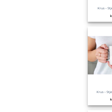
Krus – St
k
Krus – St
k