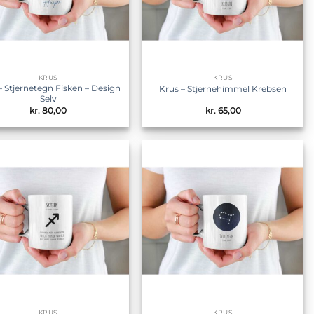
KRUS
KRUS
– Stjernetegn Fisken – Design
Krus – Stjernehimmel Krebsen
Selv
kr.
80,00
kr.
65,00
Tilføj til
Tilføj til
ønskeliste
ønskeliste
KRUS
KRUS