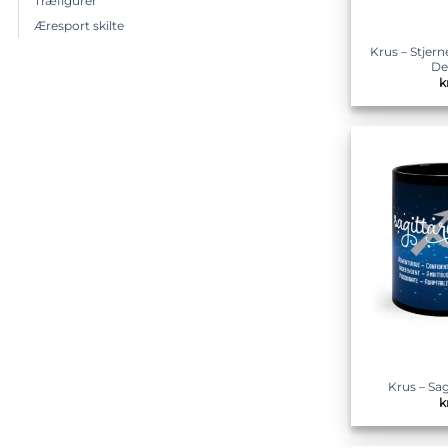
Træfigurer
Æresport skilte
Krus – Stjer
De
k
Krus – Sag
k