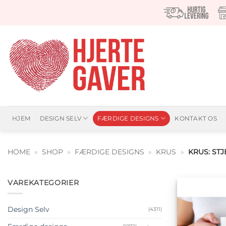
Fortsæt
til
indhold
HJEM
DESIGN SELV
FÆRDIGE DESIGNS
KONTAKT OS
HOME
»
SHOP
»
FÆRDIGE DESIGNS
»
KRUS
»
KRUS: ST
VAREKATEGORIER
Design Selv
(4311)