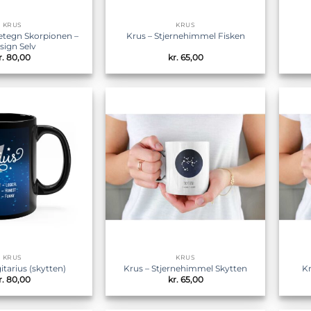
KRUS
KRUS
netegn Skorpionen –
Krus – Stjernehimmel Fisken
sign Selv
r.
80,00
kr.
65,00
Tilføj til
Tilføj til
ønskeliste
ønskeliste
KRUS
KRUS
itarius (skytten)
Krus – Stjernehimmel Skytten
Kr
r.
80,00
kr.
65,00