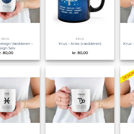
KRUS
KRUS
rnetegn Vædderen –
Krus –
Krus – Aries (vædderen)
sign Selv
r.
80,00
kr.
80,00
Tilføj til
Tilføj til
ønskeliste
ønskeliste