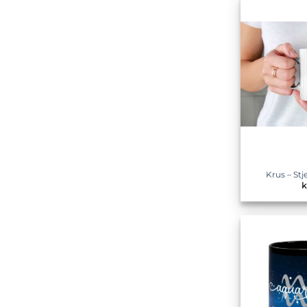
Krus – Stj
k