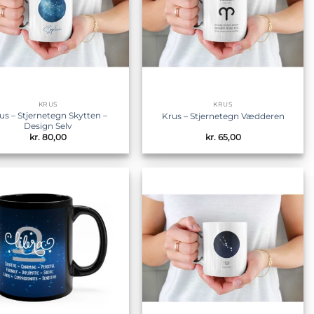
KRUS
KRUS
us – Stjernetegn Skytten –
Krus – Stjernetegn Vædderen
Design Selv
kr.
80,00
kr.
65,00
Tilføj til
Tilføj til
ønskeliste
ønskeliste