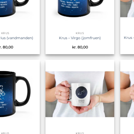
KRUS
KRUS
Krus 
rius (vandmanden)
Krus – Virgo (jomfruen)
r.
80,00
kr.
80,00
Tilføj til
Tilføj til
ønskeliste
ønskeliste
KRUS
KRUS