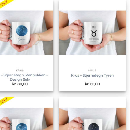
Tilføj til
Tilføj til
ønskeliste
ønskeliste
KRUS
KRUS
 – Stjernetegn Stenbukken –
Krus – Stjernetegn Tyren
Design Selv
kr.
80,00
kr.
65,00
Tilføj til
Tilføj til
ønskeliste
ønskeliste