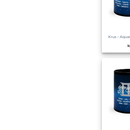
Krus – Aqua
k