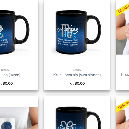
Tilføj til
Tilføj til
ønskeliste
ønskeliste
KRUS
KRUS
Krus
– Leo (løven)
Krus – Scorpio (skorpionen)
r.
80,00
kr.
80,00
Tilføj til
Tilføj til
ønskeliste
ønskeliste