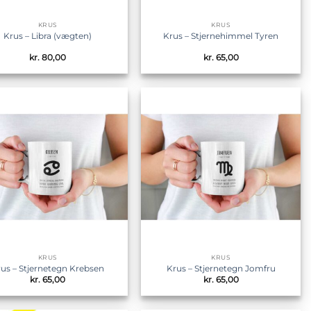
KRUS
KRUS
Krus – Libra (vægten)
Krus – Stjernehimmel Tyren
kr.
80,00
kr.
65,00
Tilføj til
Tilføj til
ønskeliste
ønskeliste
KRUS
KRUS
us – Stjernetegn Krebsen
Krus – Stjernetegn Jomfru
kr.
65,00
kr.
65,00