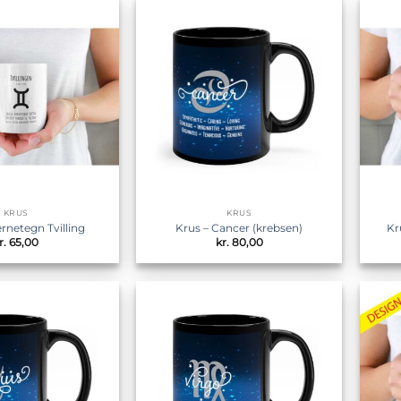
Tilføj til
Tilføj til
ønskeliste
ønskeliste
KRUS
KRUS
ernetegn Tvilling
Krus – Cancer (krebsen)
Kr
r.
65,00
kr.
80,00
Tilføj til
Tilføj til
ønskeliste
ønskeliste