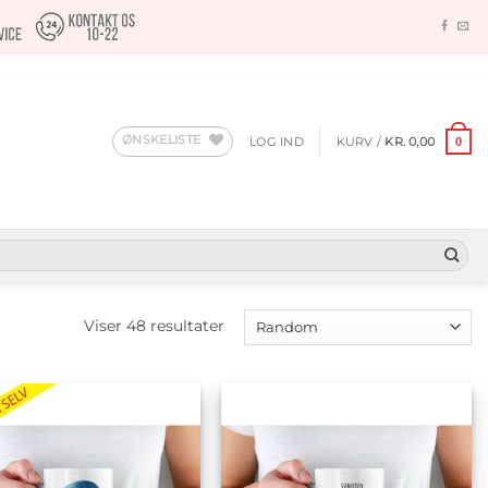
ØNSKELISTE
LOG IND
KURV /
KR.
0,00
0
Viser 48 resultater
Tilføj til
Tilføj til
ønskeliste
ønskeliste