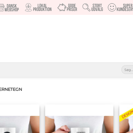
Søg
efter:
JERNETEGN
Tilføj til
Tilføj til
ønskeliste
ønskeliste