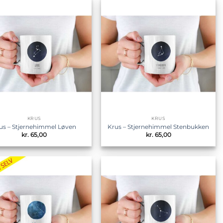
Tilføj til
Tilføj til
ønskeliste
ønskeliste
KRUS
KRUS
us – Stjernehimmel Løven
Krus – Stjernehimmel Stenbukken
kr.
65,00
kr.
65,00
Tilføj til
Tilføj til
ønskeliste
ønskeliste