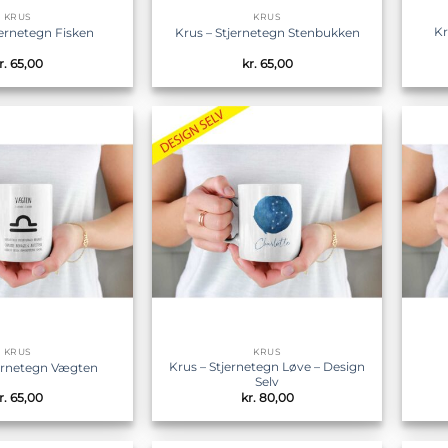
KRUS
KRUS
Kr
jernetegn Fisken
Krus – Stjernetegn Stenbukken
r.
65,00
kr.
65,00
Tilføj til
Tilføj til
ønskeliste
ønskeliste
KRUS
KRUS
Krus – Stjernetegn Løve – Design
jernetegn Vægten
Selv
r.
65,00
kr.
80,00