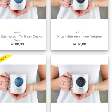
KRUS
KRUS
 Stjernetegn Tvilling – Design
Krus – Stjernehimmel Vægten
Selv
kr.
80,00
kr.
65,00
Tilføj til
Tilføj til
ønskeliste
ønskeliste