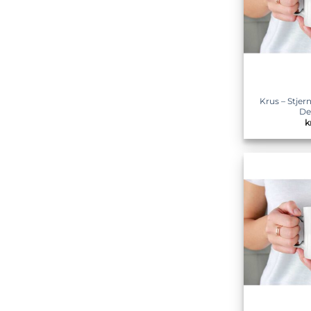
Krus – Stje
De
k