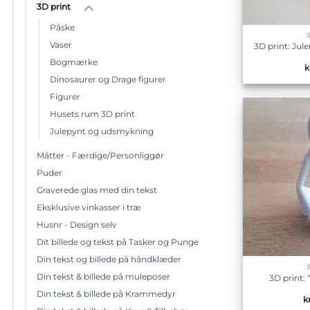
3D print
Påske
Vaser
3D print: Ju
Bogmærke
k
Dinosaurer og Drage figurer
Figurer
Husets rum 3D print
Julepynt og udsmykning
Måtter - Færdige/Personliggør
Puder
Graverede glas med din tekst
Eksklusive vinkasser i træ
Husnr - Design selv
Dit billede og tekst på Tasker og Punge
Din tekst og billede på håndklæder
Din tekst & billede på muleposer
3D print:
Din tekst & billede på Krammedyr
k