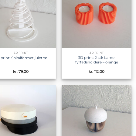
3D PRINT
3D PRINT
3D print: 2 stk Lamel
print: Spiralformet juletræ
fyrfadsholdere – orange
kr.
79,00
kr.
112,00
Tilføj til
Tilføj til
ønskeliste
ønskeliste