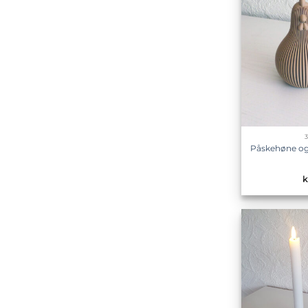
Påskehøne og 
k