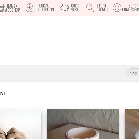
Søg
efter:
INT
Tilføj til
Tilføj til
ønskeliste
ønskeliste