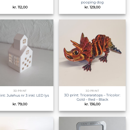
pooping dog
kr.
112,00
kr.
129,00
Tilføj til
Tilføj til
ønskeliste
ønskeliste
3D PRINT
3D PRINT
3D print: Triceraratops – Tricolor:
int: Julehus nr 3 inkl. LED lys
Gold – Red – Black
kr.
79,00
kr.
136,00