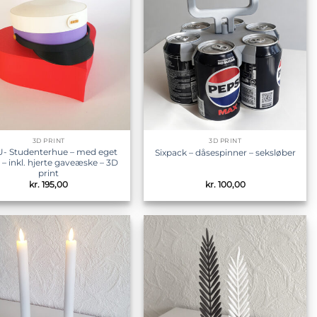
Tilføj til
Tilføj til
ønskeliste
ønskeliste
3D PRINT
3D PRINT
- Studenterhue – med eget
Sixpack – dåsespinner – seksløber
 – inkl. hjerte gaveæske – 3D
print
kr.
195,00
kr.
100,00
Tilføj til
Tilføj til
ønskeliste
ønskeliste