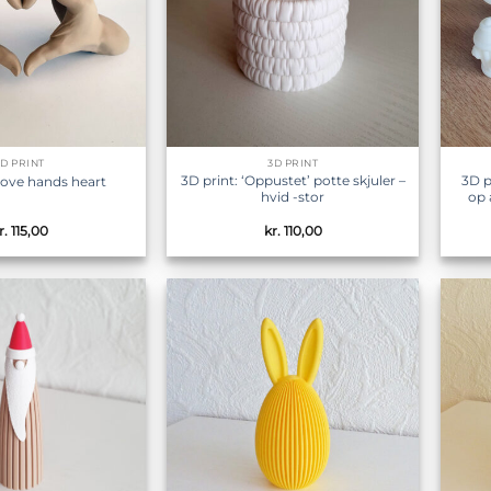
3D PRINT
3D PRINT
3D print: ‘Oppustet’ potte skjuler –
3D p
Love hands heart
hvid -stor
op 
r.
115,00
kr.
110,00
Tilføj til
Tilføj til
ønskeliste
ønskeliste