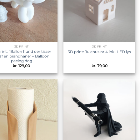
3D PRINT
3D PRINT
rint: “Ballon hund der tisser
3D print: Julehus nr 4 inkl. LED lys
af en brandhane” – Balloon
peeing dog
kr.
129,00
kr.
79,00
Tilføj til
Tilføj til
ønskeliste
ønskeliste