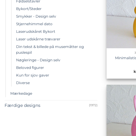
Fødselstavler
Bykort/Steder
Smykker - Design selv
Stjernehimmel dato
Laserudskåret Bykort
Laser udskårne trævarer
Din tekst & billede på musemåtter og
puslespil
Minimalisti
Nøgleringe - Design selv
Beloved figurer
k
Kun for sjov gaver
Diverse
Mærkedage
Færdige designs
(1972)