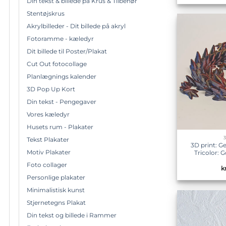
Din tekst & billede på Krus & Tilbehør
Stentøjskrus
Akrylbilleder - Dit billede på akryl
Fotoramme - kæledyr
Dit billede til Poster/Plakat
Cut Out fotocollage
Planlægnings kalender
3D Pop Up Kort
Din tekst - Pengegaver
Vores kæledyr
Husets rum - Plakater
Tekst Plakater
3D print: 
Motiv Plakater
Tricolor: 
Foto collager
kr
Personlige plakater
Minimalistisk kunst
Stjernetegns Plakat
Din tekst og billede i Rammer