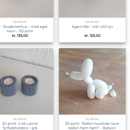
3D PRINT
3D PRINT
– Studenterhue – med eget
Agern lille – inkl. LED lys
navn – 3D print
kr.
135,00
kr.
125,00
Tilføj til
Tilføj til
ønskeliste
ønskeliste
3D PRINT
3D PRINT
3D print: 2 stk Lamel
3D print: “Ballon hund der laver
fyrfadsholdere – grå
ballon høm høm” – Balloon