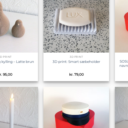
Tilføj til
Tilføj til
ønskeliste
ønskeliste
3D PRINT
3D PRINT
SOSU
kylling – Latte brun
3D print: Smart sæbeholder
navn
r.
95,00
kr.
79,00
Tilføj til
Tilføj til
ønskeliste
ønskeliste