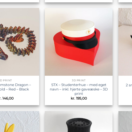
Tilføj til
Tilføj til
ønskeliste
ønskeliste
3D PRINT
3D PRINT
Gemstone Dragon –
STX – Studenterhue – med eget
2 s
Gold – Red – Black
navn – inkl. hjerte gaveæske – 3D
print
.
146,00
kr.
195,00
Tilføj til
Tilføj til
ønskeliste
ønskeliste