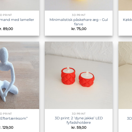
3D PRINT
3D PRINT
Minimalistisk påskehare æg – Gul
Køkke
lemand med lameller
farve
r.
89,00
kr.
75,00
Tilføj til
Tilføj til
ønskeliste
ønskeliste
3D PRINT
3D PRINT
3D print: 2 ‘dyne jakke’ LED
 “Eftertænksom”
3D
fyfadsholdere
r.
129,00
kr.
59,00