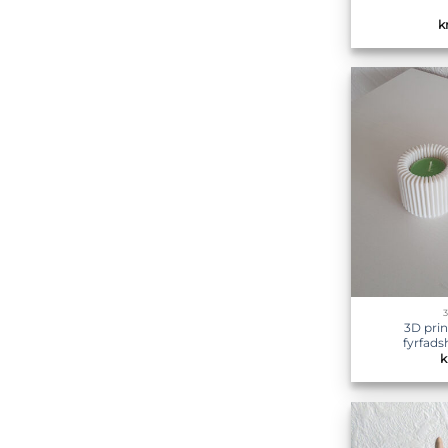
k
3D prin
fyrfads
k