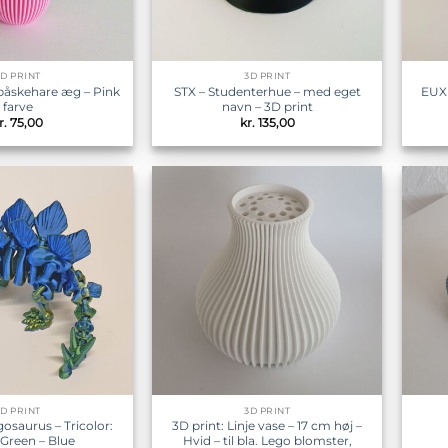
3D PRINT
3D PRINT
 påskehare æg – Pink
STX – Studenterhue – med eget
EUX 
farve
navn – 3D print
r.
75,00
kr.
135,00
Tilføj til
Tilføj til
ønskeliste
ønskeliste
3D PRINT
3D PRINT
gosaurus – Tricolor:
3D print: Linje vase – 17 cm høj –
 Green – Blue
Hvid – til bla. Lego blomster,