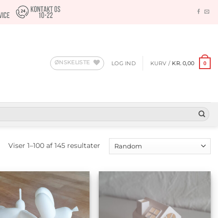
ØNSKELISTE
LOG IND
KURV /
KR.
0,00
0
Viser 1–100 af 145 resultater
Tilføj til
Tilføj til
ønskeliste
ønskeliste