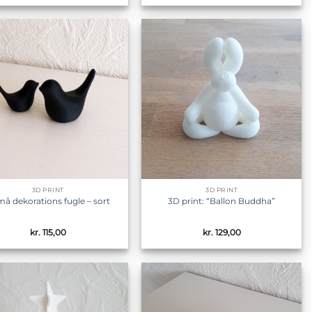
Tilføj til
Tilføj til
ønskeliste
ønskeliste
3D PRINT
3D PRINT
må dekorations fugle – sort
3D print: “Ballon Buddha”
kr.
115,00
kr.
129,00
Tilføj til
Tilføj til
ønskeliste
ønskeliste