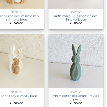
3D PRINT
3D PRINT
nrulleholder i minimalistisk
Darth Vader – kuglepensholder –
stil – latte brun
inkl. kuglepen
kr.
145,00
kr.
85,00
Tilføj til
Tilføj til
ønskeliste
ønskeliste
3D PRINT
3D PRINT
Minimalistisk påskehare – muted
 print: Familie med 2 børn
green
kr.
160,00
kr.
50,00