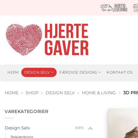
Fortsæt
til
indhold
HJEM
DESIGN SELV
FÆRDIGE DESIGNS
KONTAKT OS
HOME
»
SHOP
»
DESIGN SELV
»
HOME & LIVING
»
3D PR
VAREKATEGORIER
Design Selv
(4311)
Beklædning