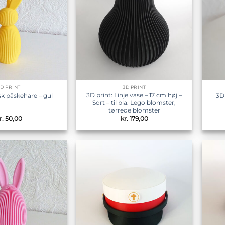
3D PRINT
3D PRINT
3D print: Linje vase – 17 cm høj –
sk påskehare – gul
3D 
Sort – til bla. Lego blomster,
tørrede blomster
r.
50,00
kr.
179,00
Tilføj til
Tilføj til
ønskeliste
ønskeliste