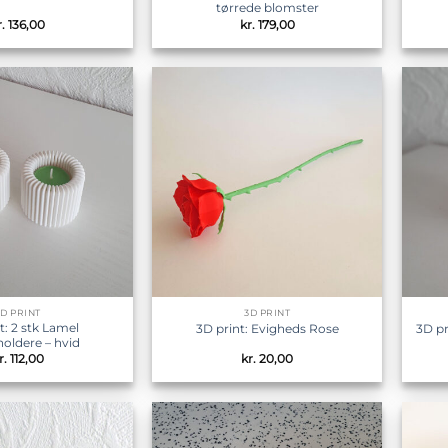
tørrede blomster
r.
136,00
kr.
179,00
Tilføj til
Tilføj til
ønskeliste
ønskeliste
3D PRINT
3D PRINT
t: 2 stk Lamel
3D print: Evigheds Rose
3D pr
holdere – hvid
r.
112,00
kr.
20,00