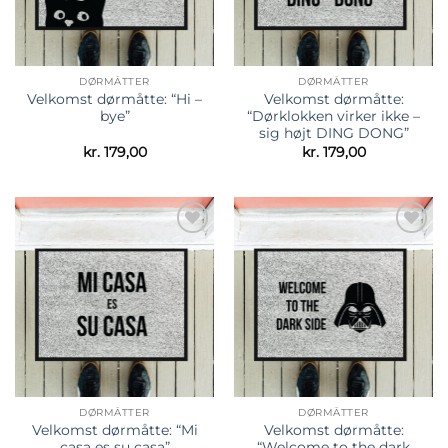
DØRMÅTTER
DØRMÅTTER
Velkomst dørmåtte: “Hi –
Velkomst dørmåtte:
bye”
“Dørklokken virker ikke –
sig højt DING DONG”
kr.
179,00
kr.
179,00
Tilføj til
Tilføj til
ønskeliste
ønskeliste
DØRMÅTTER
DØRMÅTTER
Velkomst dørmåtte: “Mi
Velkomst dørmåtte:
casa es su casa”
“Welcome to the dark