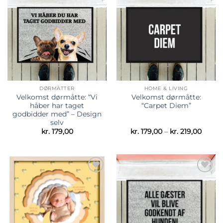
Tilføj til
Tilføj til
ønskeliste
ønskeliste
DØRMÅTTER
HOME & LIVING
Velkomst dørmåtte: “Vi
Velkomst dørmåtte:
håber har taget
“Carpet Diem”
godbidder med” – Design
selv
Prisin
kr.
179,00
kr.
179,00
–
kr.
219,00
kr. 17
til
kr. 21
Tilføj til
Tilføj til
ønskeliste
ønskeliste