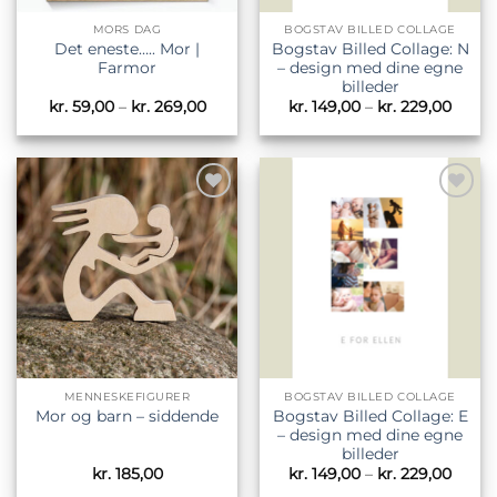
MORS DAG
BOGSTAV BILLED COLLAGE
Det eneste….. Mor |
Bogstav Billed Collage: N
Farmor
– design med dine egne
billeder
Prisinterval:
Prisin
kr.
59,00
–
kr.
269,00
kr.
149,00
–
kr.
229,00
kr. 59,00
kr. 14
til
til
kr. 269,00
kr. 22
Tilføj til
Tilføj til
ønskeliste
ønskeliste
MENNESKEFIGURER
BOGSTAV BILLED COLLAGE
Bogstav Billed Collage: E
Mor og barn – siddende
– design med dine egne
billeder
Prisin
kr.
185,00
kr.
149,00
–
kr.
229,00
kr. 14