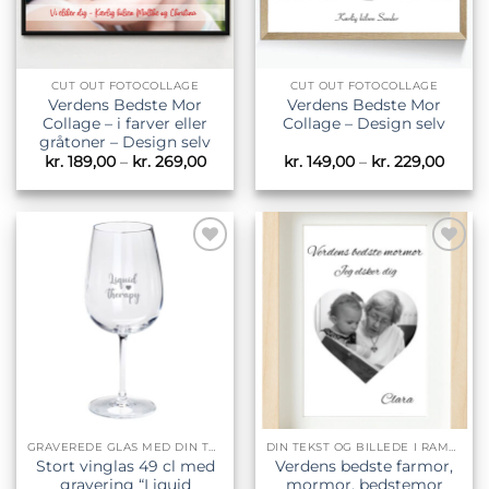
CUT OUT FOTOCOLLAGE
CUT OUT FOTOCOLLAGE
Verdens Bedste Mor
Verdens Bedste Mor
Collage – i farver eller
Collage – Design selv
gråtoner – Design selv
Prisinterval:
Prisin
kr.
189,00
–
kr.
269,00
kr.
149,00
–
kr.
229,00
kr. 189,00
kr. 14
til
til
kr. 269,00
kr. 22
Tilføj til
Tilføj til
ønskeliste
ønskeliste
GRAVEREDE GLAS MED DIN TEKST
DIN TEKST OG BILLEDE I RAMMER
Stort vinglas 49 cl med
Verdens bedste farmor,
gravering “Liquid
mormor, bedstemor