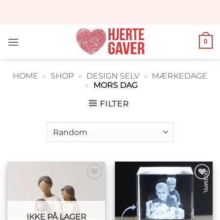
Fortsæt
til
indhold
0
HOME
»
SHOP
»
DESIGN SELV
»
MÆRKEDAGE
»
MORS DAG
FILTER
Tilføj til
Tilføj til
ønskeliste
ønskeliste
IKKE PÅ LAGER