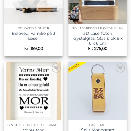
BELOVED FIGURER
3D LASERFOTO I KRYSTALGLAS
Beloved: Familie på 3
3D Laserfoto i
læser
krystalglas: Glas blok 6 x
6 x 6 cm
kr.
159,00
kr.
275,00
Tilføj til
Tilføj til
ønskeliste
ønskeliste
DIN TEKST OG BILLEDE I RAMMER
FARS DAG
Split Monogram
Vores Mor