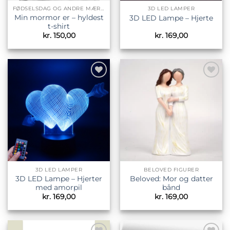
FØDSELSDAG OG ANDRE MÆRKEDAGE
3D LED LAMPER
Min mormor er – hyldest
3D LED Lampe – Hjerte
t-shirt
kr.
150,00
kr.
169,00
Tilføj til
Tilføj til
ønskeliste
ønskeliste
3D LED LAMPER
BELOVED FIGURER
3D LED Lampe – Hjerter
Beloved: Mor og datter
med amorpil
bånd
kr.
169,00
kr.
169,00