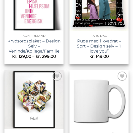
KONFIRMAND
FARS DAG
Krydsordsplakat – Design
Pude med 1 kvadrat –
Selv –
Sort – Design selv – “I
Veninde/Kollega/Familie
love you”
Prisinterval:
kr.
129,00
–
kr.
299,00
kr.
149,00
kr. 129,00
til
kr. 299,00
Tilføj til
Tilføj til
ønskeliste
ønskeliste