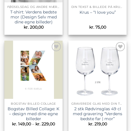
FØDSELSDAG OG ANDRE MÆRKEDAGE
DIN TEKST & BILLEDE PÅ KRUS & TILBEHØR
T-shirt: Verdens bedste
Krus – “I love you”
mor (Design Selv med
dine egne billeder)
kr.
200,00
kr.
75,00
Tilføj til
Tilføj til
ønskeliste
ønskeliste
BOGSTAV BILLED COLLAGE
GRAVEREDE GLAS MED DIN TEKST
Bogstav Billed Collage: K
2 stk Rødvinsglas 49 cl
– design med dine egne
med gravering “Verdens
billeder
bedste far | mor”
Prisinterval:
kr.
149,00
–
kr.
229,00
kr.
219,00
kr. 149,00