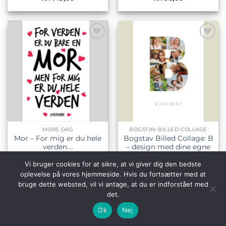
Tilføj til
Tilføj til
ønskeliste
ønskeliste
MORS DAG
BOGSTAV BILLED COLLAGE
Mor – For mig er du hele
Bogstav Billed Collage: B
verden….
– design med dine egne
billeder
Vi bruger cookies for at sikre, at vi giver dig den bedste
Prisinterval:
Prisin
kr.
69,00
–
kr.
249,00
kr.
149,00
–
kr.
229,00
kr. 69,00
kr. 14
oplevelse på vores hjemmeside. Hvis du fortsætter med at
til
til
kr. 249,00
kr. 22
bruge dette websted, vil vi antage, at du er indforstået med
det.
Ok
Nej
Tilføj til
Tilføj til
ønskeliste
ønskeliste