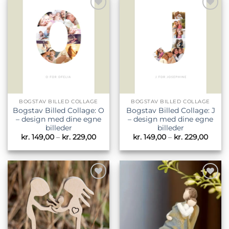
Tilføj til
Tilføj til
ønskeliste
ønskeliste
BOGSTAV BILLED COLLAGE
BOGSTAV BILLED COLLAGE
Bogstav Billed Collage: O
Bogstav Billed Collage: J
– design med dine egne
– design med dine egne
billeder
billeder
Prisinterval:
Prisin
kr.
149,00
–
kr.
229,00
kr.
149,00
–
kr.
229,00
kr. 149,00
kr. 14
til
til
kr. 229,00
kr. 22
Tilføj til
Tilføj til
ønskeliste
ønskeliste