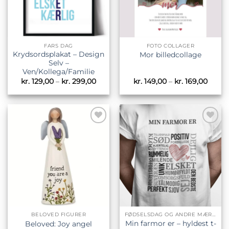
FARS DAG
FOTO COLLAGER
Krydsordsplakat – Design
Mor billedcollage
Selv –
Ven/Kollega/Familie
Prisinterval:
Prisin
kr.
129,00
–
kr.
299,00
kr.
149,00
–
kr.
169,00
kr. 129,00
kr. 14
til
til
kr. 299,00
kr. 16
Tilføj til
Tilføj til
ønskeliste
ønskeliste
BELOVED FIGURER
FØDSELSDAG OG ANDRE MÆRKEDAGE
Min farmor er – hyldest t-
Beloved: Joy angel