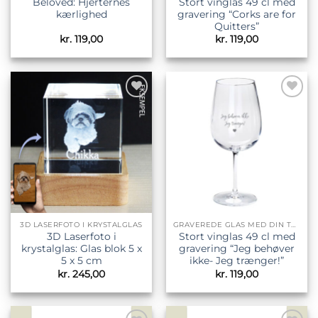
Beloved: Hjerternes
Stort vinglas 49 cl med
kærlighed
gravering “Corks are for
Quitters”
kr.
119,00
kr.
119,00
Tilføj til
Tilføj til
ønskeliste
ønskeliste
3D LASERFOTO I KRYSTALGLAS
GRAVEREDE GLAS MED DIN TEKST
3D Laserfoto i
Stort vinglas 49 cl med
krystalglas: Glas blok 5 x
gravering “Jeg behøver
5 x 5 cm
ikke- Jeg trænger!”
kr.
245,00
kr.
119,00