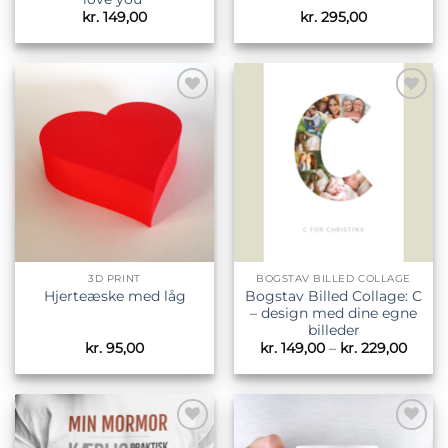
kr.
149,00
kr.
295,00
Tilføj til
Tilføj til
ønskeliste
ønskeliste
3D PRINT
BOGSTAV BILLED COLLAGE
Bogstav Billed Collage: C
Hjerteæske med låg
– design med dine egne
billeder
Prisin
kr.
95,00
kr.
149,00
–
kr.
229,00
kr. 14
til
kr. 22
Tilføj til
Tilføj til