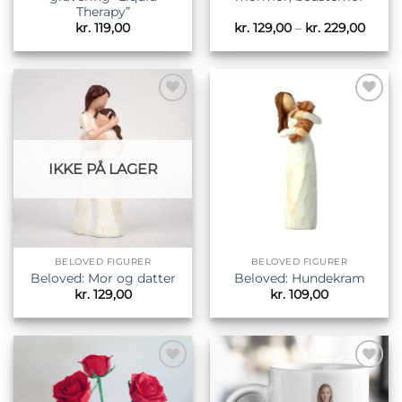
Therapy”
Prisin
kr.
119,00
kr.
129,00
–
kr.
229,00
kr. 12
til
kr. 22
Tilføj til
Tilføj til
ønskeliste
ønskeliste
IKKE PÅ LAGER
BELOVED FIGURER
BELOVED FIGURER
Beloved: Mor og datter
Beloved: Hundekram
kr.
129,00
kr.
109,00
Tilføj til
Tilføj til
ønskeliste
ønskeliste