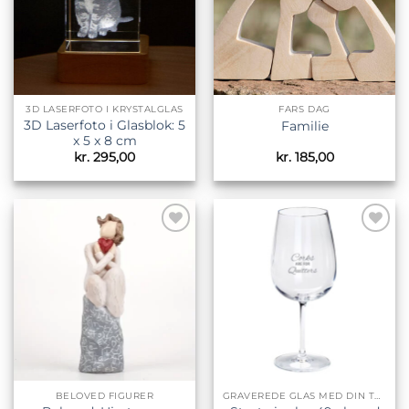
3D LASERFOTO I KRYSTALGLAS
FARS DAG
3D Laserfoto i Glasblok: 5
Familie
x 5 x 8 cm
kr.
295,00
kr.
185,00
Tilføj til
Tilføj til
ønskeliste
ønskeliste
BELOVED FIGURER
GRAVEREDE GLAS MED DIN TEKST