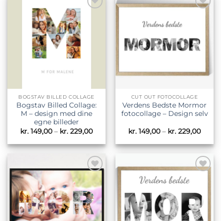
Tilføj til
Tilføj til
ønskeliste
ønskeliste
BOGSTAV BILLED COLLAGE
CUT OUT FOTOCOLLAGE
Bogstav Billed Collage:
Verdens Bedste Mormor
M – design med dine
fotocollage – Design selv
egne billeder
Prisinterval:
Prisin
kr.
149,00
–
kr.
229,00
kr.
149,00
–
kr.
229,00
kr. 149,00
kr. 14
til
til
kr. 229,00
kr. 22
Tilføj til
Tilføj til
ønskeliste
ønskeliste