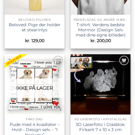
BELOVED FIGURER
FØDSELSDAG OG ANDRE MÆRKEDAGE
Beloved: Pige der holder
T-shirt: Verdens bedste
et stearinlys
Mormor (Design Selv
med dine egne billeder)
kr.
129,00
kr.
200,00
Tilføj til
Tilføj til
ønskeliste
ønskeliste
IKKE PÅ LAGER
FARS DAG
3D LASERFOTO I KRYSTALGLAS
Pude med 4 kvadrater –
3D Laserfoto i Glasblok:
Hvid – Design selv – “I
Firkant 7 x 10 x 3 cm
love you”