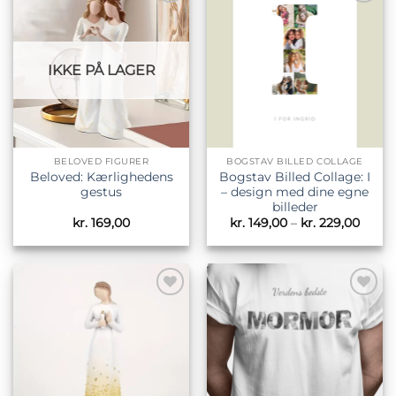
Tilføj til
Tilføj til
ønskeliste
ønskeliste
IKKE PÅ LAGER
BELOVED FIGURER
BOGSTAV BILLED COLLAGE
Beloved: Kærlighedens
Bogstav Billed Collage: I
gestus
– design med dine egne
billeder
Prisin
kr.
169,00
kr.
149,00
–
kr.
229,00
kr. 14
til
kr. 22
Tilføj til
Tilføj til
ønskeliste
ønskeliste