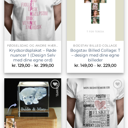
ønskeliste
ønskeliste
FØDSELSDAG OG ANDRE MÆRKEDAGE
BOGSTAV BILLED COLLAGE
Krydsordsplakat – Røde
Bogstav Billed Collage: T
nuancer 1 (Design Selv
– design med dine egne
med dine egne ord)
billeder
Prisinterval:
Prisin
kr.
129,00
–
kr.
299,00
kr.
149,00
–
kr.
229,00
kr. 129,00
kr. 14
til
til
kr. 299,00
kr. 22
Tilføj til
Tilføj til
ønskeliste
ønskeliste