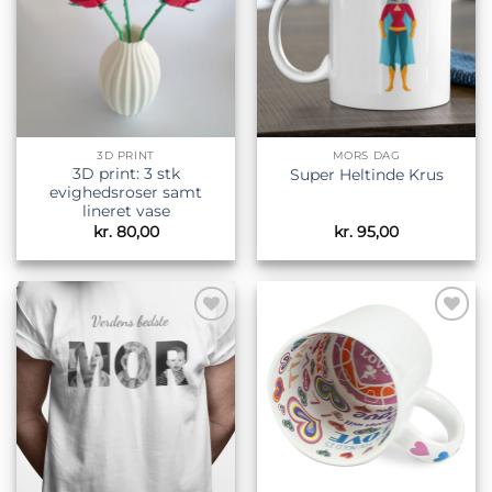
3D PRINT
MORS DAG
3D print: 3 stk
Super Heltinde Krus
evighedsroser samt
lineret vase
kr.
80,00
kr.
95,00
Tilføj til
Tilføj til
ønskeliste
ønskeliste