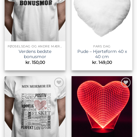
ønskeliste
ønskeliste
FØDSELSDAG OG ANDRE MÆRKEDAGE
FARS DAG
Verdens bedste
Pude – Hjerteform 40 x
bonusmor
40 cm
kr.
150,00
kr.
149,00
Tilføj til
Tilføj til
ønskeliste
ønskeliste