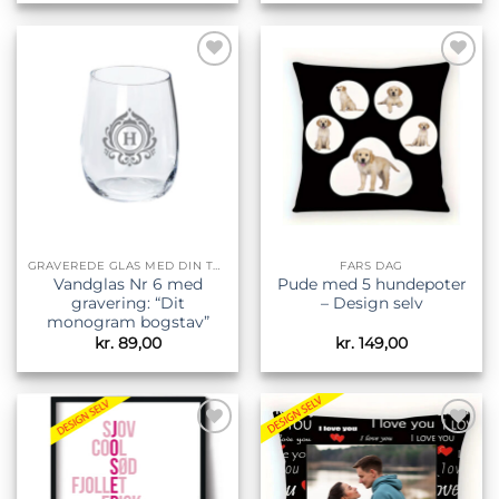
Tilføj til
Tilføj til
ønskeliste
ønskeliste
GRAVEREDE GLAS MED DIN TEKST
FARS DAG
Vandglas Nr 6 med
Pude med 5 hundepoter
gravering: “Dit
– Design selv
monogram bogstav”
kr.
89,00
kr.
149,00
Tilføj til
Tilføj til
ønskeliste
ønskeliste