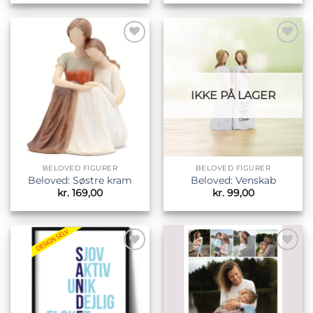
til
kr. 22
Tilføj til
Tilføj til
ønskeliste
ønskeliste
IKKE PÅ LAGER
BELOVED FIGURER
BELOVED FIGURER
Beloved: Søstre kram
Beloved: Venskab
kr.
169,00
kr.
99,00
Tilføj til
Tilføj til
ønskeliste
ønskeliste