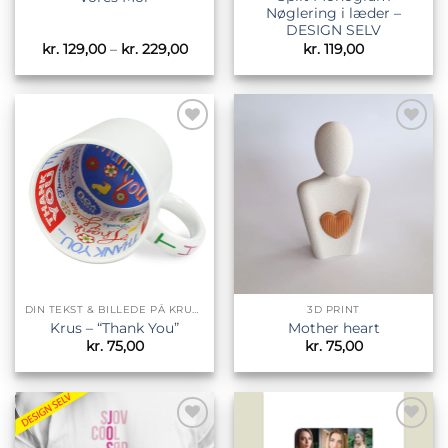
Nøglering i læder –
DESIGN SELV
Prisinterval:
kr.
129,00
–
kr.
229,00
kr.
119,00
kr. 129,00
til
kr. 229,00
Tilføj til
Tilføj til
ønskeliste
ønskeliste
DIN TEKST & BILLEDE PÅ KRUS & TILBEHØR
3D PRINT
Krus – “Thank You”
Mother heart
kr.
75,00
kr.
75,00
Tilføj til
Tilføj til