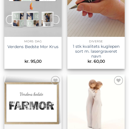
MORS DAG
DIVERSE
1 stk kvalitets kuglepen
Verdens Bedste Mor Krus
sort m. lasergraveret
navn
kr.
95,00
kr.
60,00
Tilføj til
Tilføj til
ønskeliste
ønskeliste