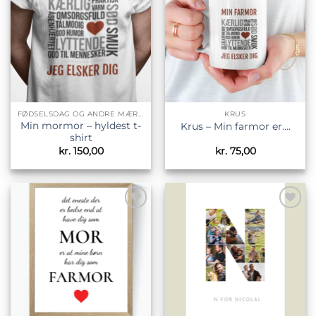
ønskeliste
ønskeliste
FØDSELSDAG OG ANDRE MÆRKEDAGE
KRUS
Min mormor – hyldest t-
Krus – Min farmor er….
shirt
kr.
150,00
kr.
75,00
Tilføj til
Tilføj til
ønskeliste
ønskeliste