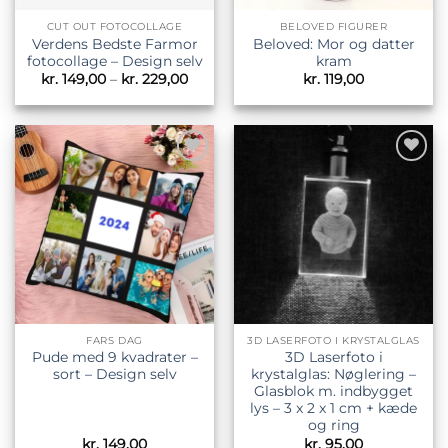
CUT OUT FOTOCOLLAGE
BELOVED FIGURER
Verdens Bedste Farmor
Beloved: Mor og datter
fotocollage – Design selv
kram
Prisinterval:
kr.
149,00
–
kr.
229,00
kr.
119,00
kr. 149,00
til
kr. 229,00
Tilføj til
Tilføj til
ønskeliste
ønskeliste
FARS DAG
3D LASERFOTO I KRYSTALGLAS
Pude med 9 kvadrater –
3D Laserfoto i
sort – Design selv
krystalglas: Nøglering –
Glasblok m. indbygget
lys – 3 x 2 x 1 cm + kæde
og ring
kr.
149,00
kr.
95,00