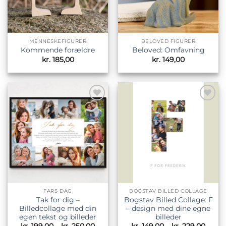
MENNESKEFIGURER
BELOVED FIGURER
Kommende forældre
Beloved: Omfavning
kr.
185,00
kr.
149,00
Tilføj til
Tilføj til
ønskeliste
ønskeliste
FARS DAG
BOGSTAV BILLED COLLAGE
Tak for dig –
Bogstav Billed Collage: F
Billedcollage med din
– design med dine egne
egen tekst og billeder
billeder
Prisinterval:
Prisin