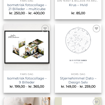
FARS DAG
DIN TEKST & BILLEDE PÅ KRUS & TILBEHØR
Isometrisk fotocollage –
Krus – Hvid
21 Billeder – multicube
Prisinterval:
kr.
250,00
–
kr.
400,00
kr.
85,00
kr. 250,00
til
kr. 400,00
Tilføj til
Tilføj til
ønskeliste
ønskeliste
FARS DAG
MORS DAG
Isometrisk fotocollage –
Stjernehimmel Dato –
9 Billeder
Design Selv
Prisinterval:
Prisin
kr.
199,00
–
kr.
365,00
kr.
149,00
–
kr.
259,00
kr. 199,00
kr. 14
til
til
kr. 365,00
kr. 25