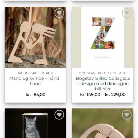
til
kr. 229,00
Tilføj til
Tilføj til
ønskeliste
ønskeliste
MENNESKEFIGURER
BOGSTAV BILLED COLLAGE
Mand og kvinde – hånd i
Bogstav Billed Collage: Z
hånd
– design med dine egne
billeder
Prisin
kr.
185,00
kr.
149,00
–
kr.
229,00
kr. 14
til
kr. 22
Tilføj til
Tilføj til
ønskeliste
ønskeliste