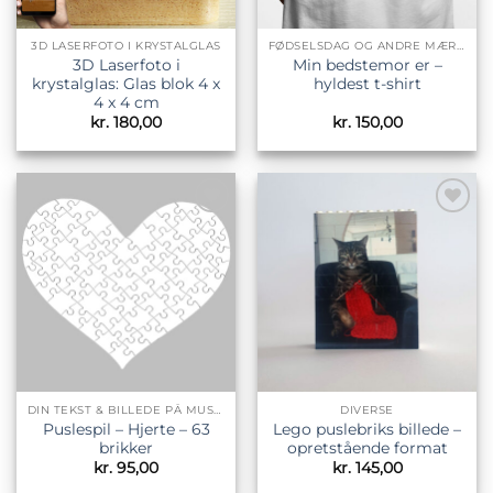
3D LASERFOTO I KRYSTALGLAS
FØDSELSDAG OG ANDRE MÆRKEDAGE
3D Laserfoto i
Min bedstemor er –
krystalglas: Glas blok 4 x
hyldest t-shirt
4 x 4 cm
kr.
180,00
kr.
150,00
Tilføj til
Tilføj til
ønskeliste
ønskeliste
DIN TEKST & BILLEDE PÅ MUSEMÅTTER OG PUSLESPIL
DIVERSE
Puslespil – Hjerte – 63
Lego puslebriks billede –
brikker
opretstående format
kr.
95,00
kr.
145,00