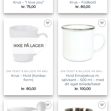
Krus – “I love you”
Krus – Fodbold
kr.
75,00
kr.
80,00
Tilføj til
Tilføj til
ønskeliste
ønskeliste
IKKE PÅ LAGER
DIN TEKST & BILLEDE PÅ KRUS & TILBEHØR
DIN TEKST & BILLEDE PÅ KRUS & TILBEHØR
Krus – Hvid (Konkav
Hvid Emaljekrus m.
form)
sølvkant – 500 ml – med
dit eget billede/tekst
kr.
80,00
kr.
100,00