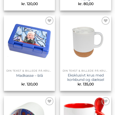
kr.
120,00
kr.
80,00
Tilføj til
Tilføj til
ønskeliste
ønskeliste
DIN TEKST & BILLEDE PÅ KRUS & TILBEHØR
DIN TEKST & BILLEDE PÅ KRUS & TILBEHØR
Eksklusivt krus med
Madkasse – blå
korkbund og dæksel
kr.
120,00
kr.
135,00
Tilføj til
Tilføj til
ønskeliste
ønskeliste