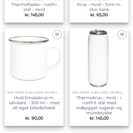
Thermoflaske – rustfri
Krus – Hvid – Slim m.
stål – Hvid
stor hank
kr.
145,00
kr.
65,00
Tilføj til
Tilføj til
ønskeliste
ønskeliste
DIN TEKST & BILLEDE PÅ KRUS & TILBEHØR
DIN TEKST & BILLEDE PÅ KRUS & TILBEHØR
Hvid Emaljekrus m.
Thermokrus – Hvid – i
sølvkant – 300 ml – med
rustfrit stål med
dit eget billede/tekst
indbygget sugerør og
mundstykke
kr.
90,00
kr.
145,00