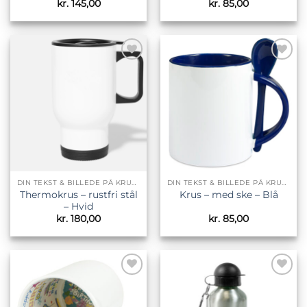
kr.
145,00
kr.
85,00
Tilføj til
Tilføj til
ønskeliste
ønskeliste
DIN TEKST & BILLEDE PÅ KRUS & TILBEHØR
DIN TEKST & BILLEDE PÅ KRUS & TILBEHØR
Thermokrus – rustfri stål
Krus – med ske – Blå
– Hvid
kr.
180,00
kr.
85,00
Tilføj til
Tilføj til
ønskeliste
ønskeliste