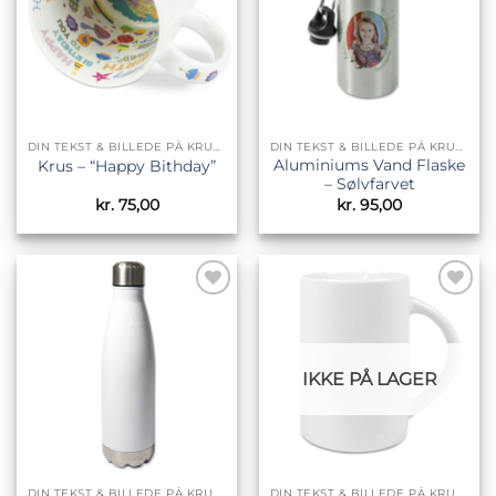
DIN TEKST & BILLEDE PÅ KRUS & TILBEHØR
DIN TEKST & BILLEDE PÅ KRUS & TILBEHØR
Aluminiums Vand Flaske
Krus – “Happy Bithday”
– Sølvfarvet
kr.
75,00
kr.
95,00
Tilføj til
Tilføj til
ønskeliste
ønskeliste
IKKE PÅ LAGER
DIN TEKST & BILLEDE PÅ KRUS & TILBEHØR
DIN TEKST & BILLEDE PÅ KRUS & TILBEHØR