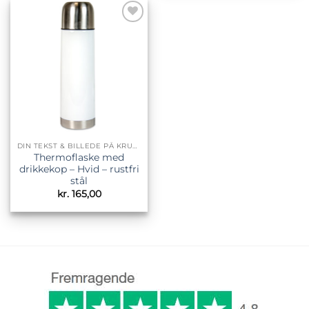
Tilføj til
ønskeliste
DIN TEKST & BILLEDE PÅ KRUS & TILBEHØR
Thermoflaske med
drikkekop – Hvid – rustfri
stål
kr.
165,00