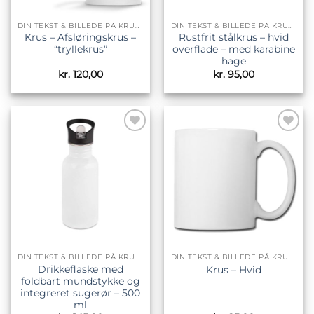
DIN TEKST & BILLEDE PÅ KRUS & TILBEHØR
DIN TEKST & BILLEDE PÅ KRUS & TILBEHØR
Krus – Afsløringskrus –
Rustfrit stålkrus – hvid
“tryllekrus”
overflade – med karabine
hage
kr.
120,00
kr.
95,00
Tilføj til
Tilføj til
ønskeliste
ønskeliste
DIN TEKST & BILLEDE PÅ KRUS & TILBEHØR
DIN TEKST & BILLEDE PÅ KRUS & TILBEHØR
Drikkeflaske med
Krus – Hvid
foldbart mundstykke og
integreret sugerør – 500
ml