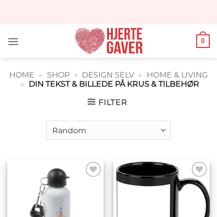
Fortsæt
til
indhold
0
HOME
»
SHOP
»
DESIGN SELV
»
HOME & LIVING
»
DIN TEKST & BILLEDE PÅ KRUS & TILBEHØR
FILTER
Tilføj til
Tilføj til
ønskeliste
ønskeliste