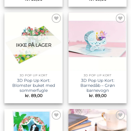
Tilføj til
Tilføj til
ønskeliste
ønskeliste
IKKE PÅ LAGER
3D POP UP KORT
3D POP UP KORT
3D Pop Up Kort:
3D Pop Up Kort:
Blomster buket med
Barnedåb – Grøn
sommerfugle
barnevogn
kr.
89,00
kr.
89,00
Tilføj til
Tilføj til
ønskeliste
ønskeliste