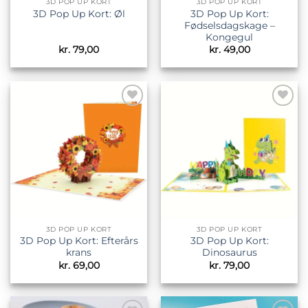
3D POP UP KORT
3D POP UP KORT
3D Pop Up Kort:
3D Pop Up Kort: Øl
Fødselsdagskage –
Kongegul
kr.
79,00
kr.
49,00
Tilføj til
Tilføj til
ønskeliste
ønskeliste
3D POP UP KORT
3D POP UP KORT
3D Pop Up Kort: Efterårs
3D Pop Up Kort:
krans
Dinosaurus
kr.
69,00
kr.
79,00