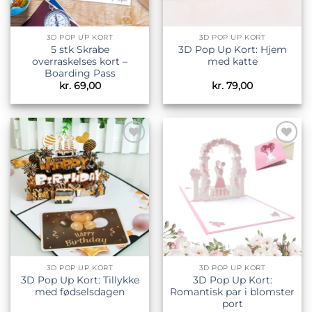
3D POP UP KORT
3D POP UP KORT
5 stk Skrabe
3D Pop Up Kort: Hjem
overraskelses kort –
med katte
Boarding Pass
kr.
69,00
kr.
79,00
Tilføj til
Tilføj til
ønskeliste
ønskeliste
3D POP UP KORT
3D POP UP KORT
3D Pop Up Kort: Tillykke
3D Pop Up Kort:
med fødselsdagen
Romantisk par i blomster
port