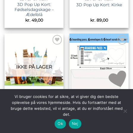
3D Pop Up Kort:
3D Pop Up Kort: Kirke
Fødselsdagskage –
Ædelblå
kr.
49,00
kr.
89,00
Tilføj til
Tilføj til
ønskeliste
ønskeliste
IKKE PÅ LAGER
Vi bruger cookies for at sikre, at vi giver dig den bedste
3D POP UP KORT
3D POP UP KORT
oplevelse på vores hjemmeside. Hvis du fortsætter med at
6 stk skrabe
3D Pop Up Kort: Rejse
overraskelses kort –
bruge dette websted, vil vi antage, at du er indforstået med
flyrejse
det.
kr.
89,00
kr.
75,00
Ok
Nej