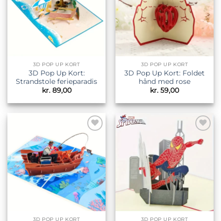
3D POP UP KORT
3D POP UP KORT
3D Pop Up Kort:
3D Pop Up Kort: Foldet
Strandstole ferieparadis
hånd med rose
kr.
89,00
kr.
59,00
Tilføj til
Tilføj til
ønskeliste
ønskeliste
3D POP UP KORT
3D POP UP KORT