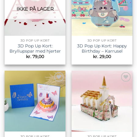
IKKE PÅ LAGER
3D POP UP KORT
3D POP UP KORT
3D Pop Up Kort:
3D Pop Up Kort: Happy
Bryllupspar med hjerter
Birthday – Karrusel
kr.
79,00
kr.
29,00
Tilføj til
Tilføj til
ønskeliste
ønskeliste
3D POP UP KORT
3D POP UP KORT