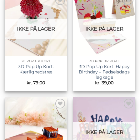
Tilføj til
Tilføj til
ønskeliste
ønskeliste
IKKE PÅ LAGER
IKKE PÅ LAGER
3D POP UP KORT
3D POP UP KORT
3D Pop Up Kort:
3D Pop Up Kort: Happy
Kærlighedstræ
Birthday – Fødselsdags
lagkage
kr.
79,00
kr.
39,00
Tilføj til
Tilføj til
ønskeliste
ønskeliste
IKKE PÅ LAGER