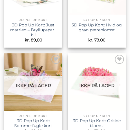
3D POP UP KORT
3D POP UP KORT
3D Pop Up Kort: Just
3D Pop Up Kort: Hvid og
married – Bryllupspar i
grøn pæreblomst
bil
kr.
89,00
kr.
79,00
Tilføj til
Tilføj til
ønskeliste
ønskeliste
IKKE PÅ LAGER
IKKE PÅ LAGER
3D POP UP KORT
3D POP UP KORT
3D Pop Up Kort:
3D Pop Up Kort: Orkide
Sommerfugle kort
blomst