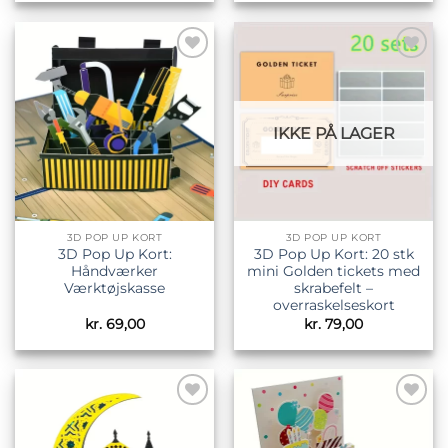
Tilføj til
Tilføj til
ønskeliste
ønskeliste
IKKE PÅ LAGER
3D POP UP KORT
3D POP UP KORT
3D Pop Up Kort:
3D Pop Up Kort: 20 stk
Håndværker
mini Golden tickets med
Værktøjskasse
skrabefelt –
overraskelseskort
kr.
69,00
kr.
79,00
Tilføj til
Tilføj til
ønskeliste
ønskeliste