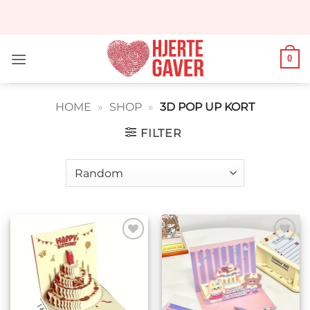
Fortsæt
til
indhold
0
HOME
»
SHOP
»
3D POP UP KORT
FILTER
Tilføj til
Tilføj til
ønskeliste
ønskeliste