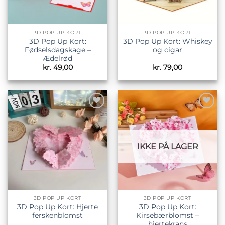
3D POP UP KORT
3D POP UP KORT
3D Pop Up Kort:
3D Pop Up Kort: Whiskey
Fødselsdagskage –
og cigar
Ædelrød
kr.
49,00
kr.
79,00
Tilføj til
Tilføj til
ønskeliste
ønskeliste
IKKE PÅ LAGER
3D POP UP KORT
3D POP UP KORT
3D Pop Up Kort: Hjerte
3D Pop Up Kort:
ferskenblomst
Kirsebærblomst –
hjertekrans