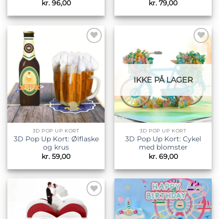
kr.
96,00
kr.
79,00
Tilføj til
Tilføj til
ønskeliste
ønskeliste
IKKE PÅ LAGER
3D POP UP KORT
3D POP UP KORT
3D Pop Up Kort: Ølflaske
3D Pop Up Kort: Cykel
og krus
med blomster
kr.
59,00
kr.
69,00
Tilføj til
Tilføj til
ønskeliste
ønskeliste