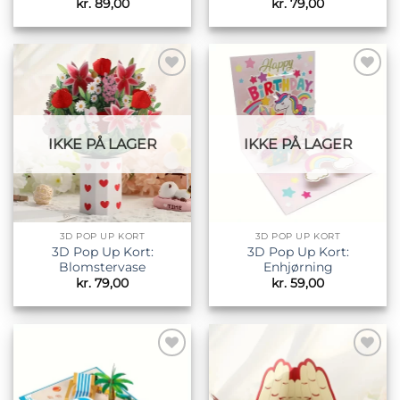
kr.
89,00
kr.
79,00
Tilføj til
Tilføj til
ønskeliste
ønskeliste
IKKE PÅ LAGER
IKKE PÅ LAGER
3D POP UP KORT
3D POP UP KORT
3D Pop Up Kort:
3D Pop Up Kort:
Blomstervase
Enhjørning
kr.
79,00
kr.
59,00
Tilføj til
Tilføj til
ønskeliste
ønskeliste