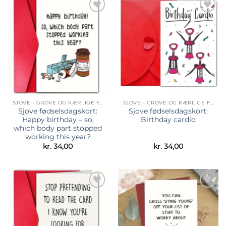
Tilføj til
Tilføj til
ønskeliste
ønskeliste
SJOVE - GROVE OG KÆRLIGE FØDSELSDAGSKORT
SJOVE - GROVE OG KÆRLIGE FØDSELSDAGSKORT
Sjove fødselsdagskort:
Sjove fødselsdagskort:
Happy birthday – so,
Birthday cardio
which body part stopped
working this year?
kr.
34,00
kr.
34,00
Tilføj til
Tilføj til
ønskeliste
ønskeliste