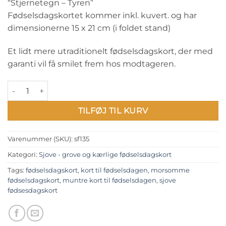
“Stjernetegn – Tyren”
Fødselsdagskortet kommer inkl. kuvert. og har
dimensionerne 15 x 21 cm (i foldet stand)
Et lidt mere utraditionelt fødselsdagskort, der med
garanti vil få smilet frem hos modtageren.
Sjove - grove og kærlige fødselsdagskort: "Stjernetegn - Tyren
TILFØJ TIL KURV
Varenummer (SKU):
sf135
Kategori:
Sjove - grove og kærlige fødselsdagskort
Tags:
fødselsdagskort
,
kort til fødselsdagen
,
morsomme
fødselsdagskort
,
muntre kort til fødselsdagen
,
sjove
fødsesdagskort