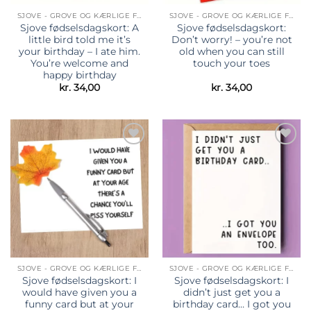
SJOVE - GROVE OG KÆRLIGE FØDSELSDAGSKORT
SJOVE - GROVE OG KÆRLIGE FØDSELSDAGSKORT
Sjove fødselsdagskort: A
Sjove fødselsdagskort:
little bird told me it’s
Don’t worry! – you’re not
your birthday – I ate him.
old when you can still
You’re welcome and
touch your toes
happy birthday
kr.
34,00
kr.
34,00
Tilføj til
Tilføj til
ønskeliste
ønskeliste
SJOVE - GROVE OG KÆRLIGE FØDSELSDAGSKORT
SJOVE - GROVE OG KÆRLIGE FØDSELSDAGSKORT
Sjove fødselsdagskort: I
Sjove fødselsdagskort: I
would have given you a
didn’t just get you a
funny card but at your
birthday card… I got you