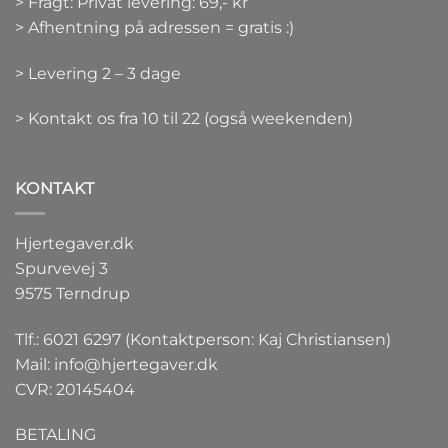
> Fragt: Privat levering: 69,- kr
> Afhentning på adressen = gratis :)
> Levering 2 – 3 dage
> Kontakt os fra 10 til 22 (også weekenden)
KONTAKT
Hjertegaver.dk
Spurvevej 3
9575 Terndrup
Tlf.: 6021 6297 (Kontaktperson: Kaj Christiansen)
Mail:
info@hjertegaver.dk
CVR: 20145404
BETALING