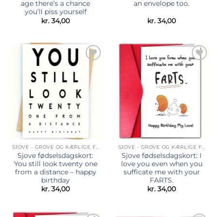
age there’s a chance
an envelope too.
you’ll piss yourself
kr.
34,00
kr.
34,00
Tilføj til
Tilføj til
ønskeliste
ønskeliste
SJOVE - GROVE OG KÆRLIGE FØDSELSDAGSKORT
SJOVE - GROVE OG KÆRLIGE FØDSELSDAGSKORT
Sjove fødselsdagskort:
Sjove fødselsdagskort: I
You still look twenty one
love you even when you
from a distance – happy
sufficate me with your
birthday
FARTS.
kr.
34,00
kr.
34,00