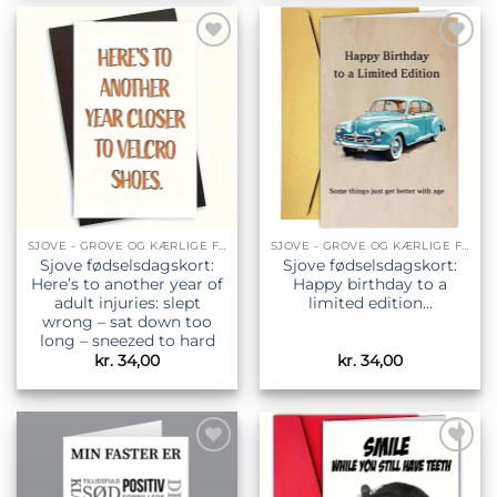
Tilføj til
Tilføj til
ønskeliste
ønskeliste
SJOVE - GROVE OG KÆRLIGE FØDSELSDAGSKORT
SJOVE - GROVE OG KÆRLIGE FØDSELSDAGSKORT
Sjove fødselsdagskort:
Sjove fødselsdagskort:
Here’s to another year of
Happy birthday to a
adult injuries: slept
limited edition…
wrong – sat down too
long – sneezed to hard
kr.
34,00
kr.
34,00
Tilføj til
Tilføj til
ønskeliste
ønskeliste