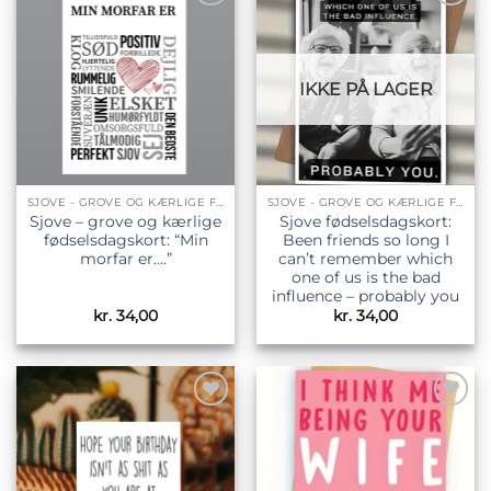
Tilføj til
Tilføj til
ønskeliste
ønskeliste
IKKE PÅ LAGER
SJOVE - GROVE OG KÆRLIGE FØDSELSDAGSKORT
SJOVE - GROVE OG KÆRLIGE FØDSELSDAGSKORT
Sjove – grove og kærlige
Sjove fødselsdagskort:
fødselsdagskort: “Min
Been friends so long I
morfar er….”
can’t remember which
one of us is the bad
influence – probably you
kr.
34,00
kr.
34,00
Tilføj til
Tilføj til
ønskeliste
ønskeliste