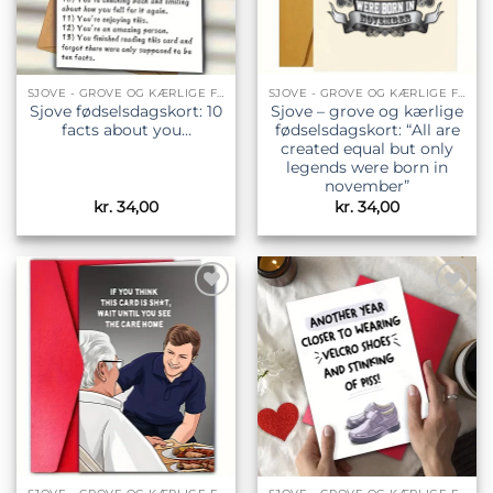
SJOVE - GROVE OG KÆRLIGE FØDSELSDAGSKORT
SJOVE - GROVE OG KÆRLIGE FØDSELSDAGSKORT
Sjove fødselsdagskort: 10
Sjove – grove og kærlige
facts about you…
fødselsdagskort: “All are
created equal but only
legends were born in
november”
kr.
34,00
kr.
34,00
Tilføj til
Tilføj til
ønskeliste
ønskeliste