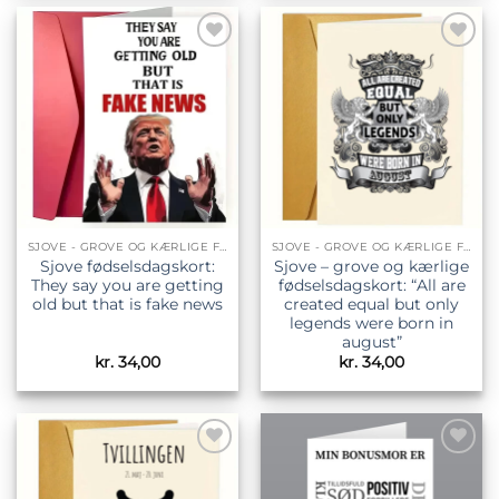
Tilføj til
Tilføj til
ønskeliste
ønskeliste
SJOVE - GROVE OG KÆRLIGE FØDSELSDAGSKORT
SJOVE - GROVE OG KÆRLIGE FØDSELSDAGSKORT
Sjove fødselsdagskort:
Sjove – grove og kærlige
They say you are getting
fødselsdagskort: “All are
old but that is fake news
created equal but only
legends were born in
august”
kr.
34,00
kr.
34,00
Tilføj til
Tilføj til
ønskeliste
ønskeliste