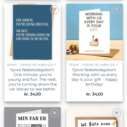
Tilføj til
Tilføj til
ønskeliste
ønskeliste
SJOVE - GROVE OG KÆRLIGE FØDSELSDAGSKORT
SJOVE - GROVE OG KÆRLIGE FØDSELSDAGSKORT
Sjove fødselsdagskort:
Sjove fødselsdagskort:
One minute, you’re
Working with us every
young and fun. The next,
day is your gift – happy
you’re turning down the
birthday!
car stereo to see better.
kr.
34,00
kr.
34,00
Tilføj til
Tilføj til
ønskeliste
ønskeliste