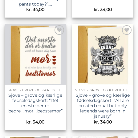
pants today?”….
kr.
34,00
kr.
34,00
Tilføj til
Tilføj til
ønskeliste
ønskeliste
SJOVE - GROVE OG KÆRLIGE FØDSELSDAGSKORT
SJOVE - GROVE OG KÆRLIGE FØDSELSDAGSKORT
Sjove – grove og kærlige
Sjove – grove og kærlige
fødselsdagskort: “Det
fødselsdagskort: “All are
eneste der er
created equal but only
bedre….mor….bedstemor”
legends were born in
january”
kr.
34,00
kr.
34,00