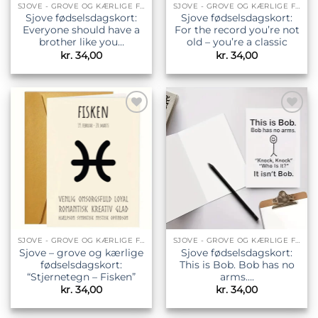
SJOVE - GROVE OG KÆRLIGE FØDSELSDAGSKORT
SJOVE - GROVE OG KÆRLIGE FØDSELSDAGSKORT
Sjove fødselsdagskort:
Sjove fødselsdagskort:
Everyone should have a
For the record you’re not
brother like you…
old – you’re a classic
kr.
34,00
kr.
34,00
Tilføj til
Tilføj til
ønskeliste
ønskeliste
SJOVE - GROVE OG KÆRLIGE FØDSELSDAGSKORT
SJOVE - GROVE OG KÆRLIGE FØDSELSDAGSKORT
Sjove – grove og kærlige
Sjove fødselsdagskort:
fødselsdagskort:
This is Bob. Bob has no
“Stjernetegn – Fisken”
arms….
kr.
34,00
kr.
34,00