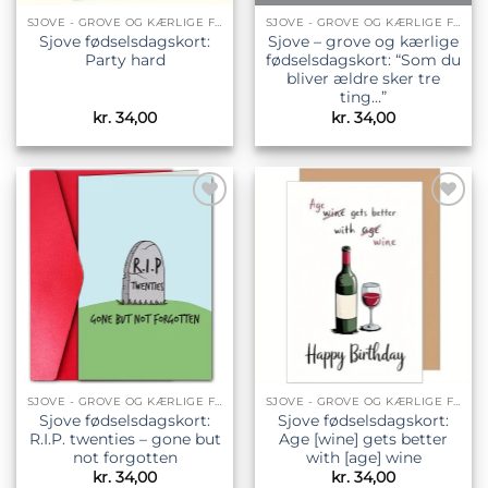
SJOVE - GROVE OG KÆRLIGE FØDSELSDAGSKORT
SJOVE - GROVE OG KÆRLIGE FØDSELSDAGSKORT
Sjove fødselsdagskort:
Sjove – grove og kærlige
Party hard
fødselsdagskort: “Som du
bliver ældre sker tre
ting…”
kr.
34,00
kr.
34,00
Tilføj til
Tilføj til
ønskeliste
ønskeliste
SJOVE - GROVE OG KÆRLIGE FØDSELSDAGSKORT
SJOVE - GROVE OG KÆRLIGE FØDSELSDAGSKORT
Sjove fødselsdagskort:
Sjove fødselsdagskort:
R.I.P. twenties – gone but
Age [wine] gets better
not forgotten
with [age] wine
kr.
34,00
kr.
34,00