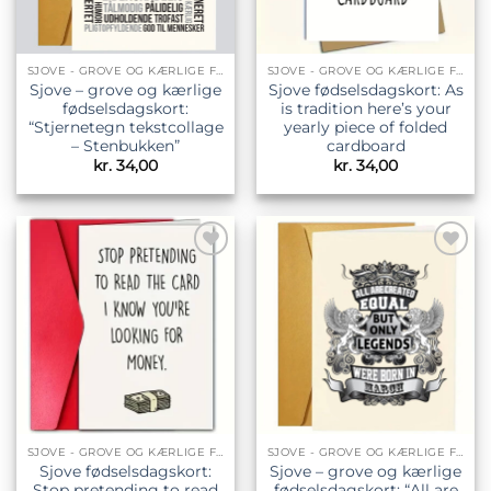
SJOVE - GROVE OG KÆRLIGE FØDSELSDAGSKORT
SJOVE - GROVE OG KÆRLIGE FØDSELSDAGSKORT
Sjove – grove og kærlige
Sjove fødselsdagskort: As
fødselsdagskort:
is tradition here’s your
“Stjernetegn tekstcollage
yearly piece of folded
– Stenbukken”
cardboard
kr.
34,00
kr.
34,00
Tilføj til
Tilføj til
ønskeliste
ønskeliste
SJOVE - GROVE OG KÆRLIGE FØDSELSDAGSKORT
SJOVE - GROVE OG KÆRLIGE FØDSELSDAGSKORT
Sjove fødselsdagskort:
Sjove – grove og kærlige
Stop pretending to read
fødselsdagskort: “All are