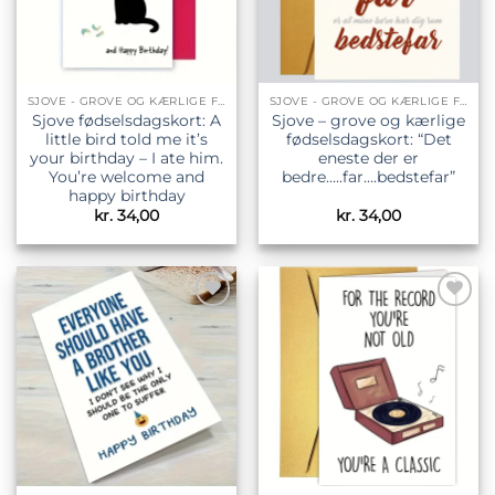
SJOVE - GROVE OG KÆRLIGE FØDSELSDAGSKORT
SJOVE - GROVE OG KÆRLIGE FØDSELSDAGSKORT
Sjove fødselsdagskort: A
Sjove – grove og kærlige
little bird told me it’s
fødselsdagskort: “Det
your birthday – I ate him.
eneste der er
You’re welcome and
bedre…..far….bedstefar”
happy birthday
kr.
34,00
kr.
34,00
Tilføj til
Tilføj til
ønskeliste
ønskeliste