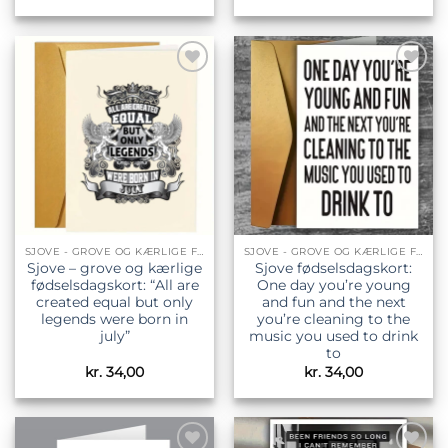
Tilføj til
Tilføj til
ønskeliste
ønskeliste
SJOVE - GROVE OG KÆRLIGE FØDSELSDAGSKORT
SJOVE - GROVE OG KÆRLIGE FØDSELSDAGSKORT
Sjove – grove og kærlige
Sjove fødselsdagskort:
fødselsdagskort: “All are
One day you’re young
created equal but only
and fun and the next
legends were born in
you’re cleaning to the
july”
music you used to drink
to
kr.
34,00
kr.
34,00