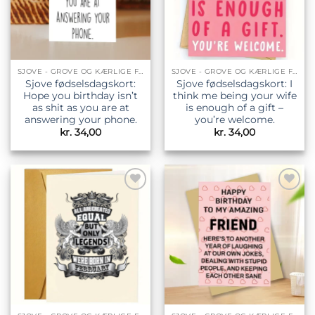
SJOVE - GROVE OG KÆRLIGE FØDSELSDAGSKORT
SJOVE - GROVE OG KÆRLIGE FØDSELSDAGSKORT
Sjove fødselsdagskort:
Sjove fødselsdagskort: I
Hope you birthday isn’t
think me being your wife
as shit as you are at
is enough of a gift –
answering your phone.
you’re welcome.
kr.
34,00
kr.
34,00
Tilføj til
Tilføj til
ønskeliste
ønskeliste