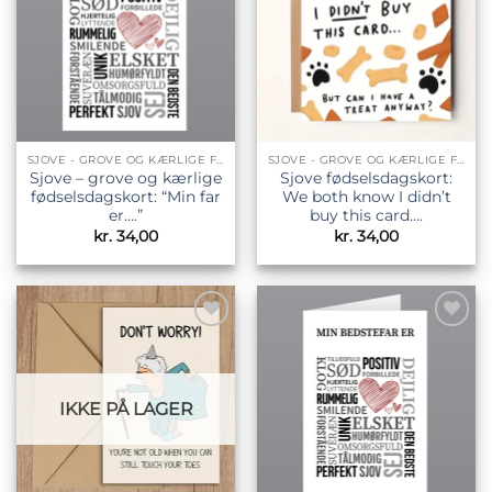
SJOVE - GROVE OG KÆRLIGE FØDSELSDAGSKORT
SJOVE - GROVE OG KÆRLIGE FØDSELSDAGSKORT
Sjove – grove og kærlige
Sjove fødselsdagskort:
fødselsdagskort: “Min far
We both know I didn’t
er….”
buy this card….
kr.
34,00
kr.
34,00
Tilføj til
Tilføj til
ønskeliste
ønskeliste
IKKE PÅ LAGER