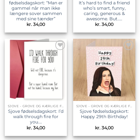
fødselsdagskort: “Man er
It’s hard to find a friend
gammel når man ikke
who’s smart, funny,
længere sover sammen
caring, generous &
med sine tænder”
awesome. But…..
kr.
34,00
kr.
34,00
Tilføj til
Tilføj til
ønskeliste
ønskeliste
SJOVE - GROVE OG KÆRLIGE FØDSELSDAGSKORT
SJOVE - GROVE OG KÆRLIGE FØDSELSDAGSKORT
Sjove fødselsdagskort: I’d
Sjove fødselsdagskort:
walk through fire for
Happy 29th Birthday!
you….
kr.
34,00
kr.
34,00