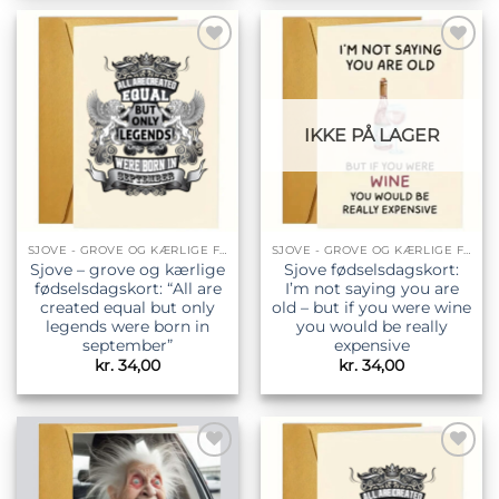
Tilføj til
Tilføj til
ønskeliste
ønskeliste
IKKE PÅ LAGER
SJOVE - GROVE OG KÆRLIGE FØDSELSDAGSKORT
SJOVE - GROVE OG KÆRLIGE FØDSELSDAGSKORT
Sjove – grove og kærlige
Sjove fødselsdagskort:
fødselsdagskort: “All are
I’m not saying you are
created equal but only
old – but if you were wine
legends were born in
you would be really
september”
expensive
kr.
34,00
kr.
34,00
Tilføj til
Tilføj til
ønskeliste
ønskeliste