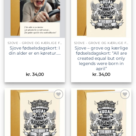
SJOVE - GROVE OG KÆRLIGE FØDSELSDAGSKORT
SJOVE - GROVE OG KÆRLIGE FØDSELSDAGSKORT
Sjove fødselsdagskort: I
Sjove – grove og kærlige
din alder er en køretur…..
fødselsdagskort: “All are
created equal but only
legends were born in
april”
kr.
34,00
kr.
34,00
Tilføj til
Tilføj til
ønskeliste
ønskeliste