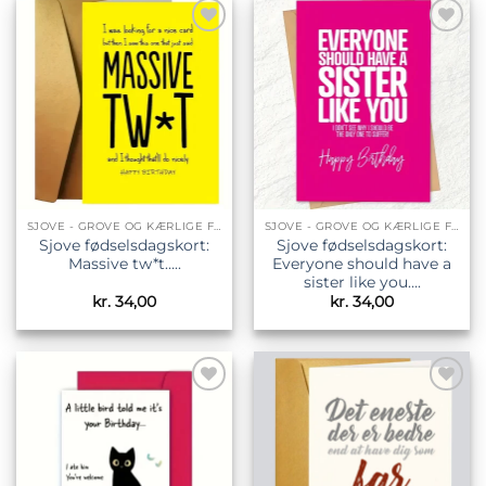
Tilføj til
Tilføj til
ønskeliste
ønskeliste
SJOVE - GROVE OG KÆRLIGE FØDSELSDAGSKORT
SJOVE - GROVE OG KÆRLIGE FØDSELSDAGSKORT
Sjove fødselsdagskort:
Sjove fødselsdagskort:
Massive tw*t…..
Everyone should have a
sister like you….
kr.
34,00
kr.
34,00
Tilføj til
Tilføj til
ønskeliste
ønskeliste