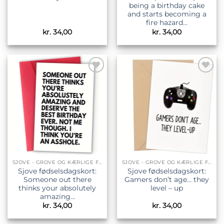
being a birthday cake
and starts becoming a
fire hazard…
kr.
34,00
kr.
34,00
Tilføj til
Tilføj til
ønskeliste
ønskeliste
SJOVE - GROVE OG KÆRLIGE FØDSELSDAGSKORT
SJOVE - GROVE OG KÆRLIGE FØDSELSDAGSKORT
Sjove fødselsdagskort:
Sjove fødselsdagskort:
Someone out there
Gamers don’t age… they
thinks your absolutely
level – up
amazing…
kr.
34,00
kr.
34,00