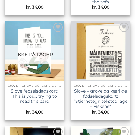
the sofa
kr.
34,00
kr.
34,00
Tilføj til
Tilføj til
ønskeliste
ønskeliste
IKKE PÅ LAGER
SJOVE - GROVE OG KÆRLIGE FØDSELSDAGSKORT
SJOVE - GROVE OG KÆRLIGE FØDSELSDAGSKORT
Sjove fødselsdagskort:
Sjove – grove og kærlige
This is you… trying to
fødselsdagskort:
read this card
“Stjernetegn tekstcollage
– Fiskene”
kr.
34,00
kr.
34,00