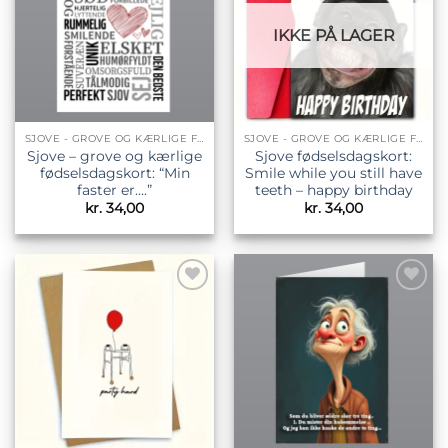
IKKE PÅ LAGER
SJOVE - GROVE OG KÆRLIGE FØDSELSDAGSKORT
SJOVE - GROVE OG KÆRLIGE FØDSELSDAGSKORT
Sjove – grove og kærlige
Sjove fødselsdagskort:
fødselsdagskort: “Min
Smile while you still have
faster er….”
teeth – happy birthday
kr.
34,00
kr.
34,00
Tilføj til
Tilføj til
ønskeliste
ønskeliste