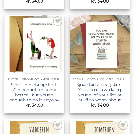
kr.
34,00
kr.
34,00
Tilføj til
Tilføj til
ønskeliste
ønskeliste
SJOVE - GROVE OG KÆRLIGE FØDSELSDAGSKORT
SJOVE - GROVE OG KÆRLIGE FØDSELSDAGSKORT
Sjove fødselsdagskort:
Sjove fødselsdagskort:
Old enough to know
You can cross ‘dying
better… but young
young’ of your list of
enough to do it anyway
stuff to worry about
kr.
34,00
kr.
34,00