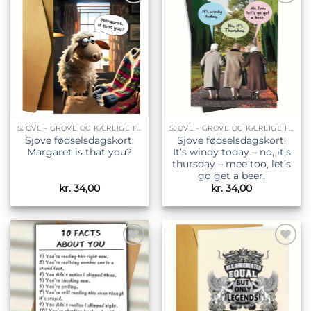
Tilføj til
Tilføj til
ønskeliste
ønskeliste
SJOVE - GROVE OG KÆRLIGE FØDSELSDAGSKORT
SJOVE - GROVE OG KÆRLIGE FØDSELSDAGSKORT
Sjove fødselsdagskort:
Sjove fødselsdagskort:
Margaret is that you?
It’s windy today – no, it’s
thursday – mee too, let’s
go get a beer.
kr.
34,00
kr.
34,00
Tilføj til
Tilføj til
ønskeliste
ønskeliste