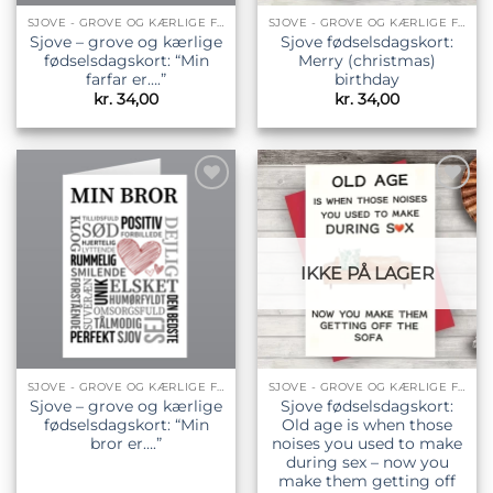
SJOVE - GROVE OG KÆRLIGE FØDSELSDAGSKORT
SJOVE - GROVE OG KÆRLIGE FØDSELSDAGSKORT
Sjove – grove og kærlige
Sjove fødselsdagskort:
fødselsdagskort: “Min
Merry (christmas)
farfar er….”
birthday
kr.
34,00
kr.
34,00
Tilføj til
Tilføj til
ønskeliste
ønskeliste
IKKE PÅ LAGER
SJOVE - GROVE OG KÆRLIGE FØDSELSDAGSKORT
SJOVE - GROVE OG KÆRLIGE FØDSELSDAGSKORT
Sjove – grove og kærlige
Sjove fødselsdagskort:
fødselsdagskort: “Min
Old age is when those
bror er….”
noises you used to make
during sex – now you
make them getting off