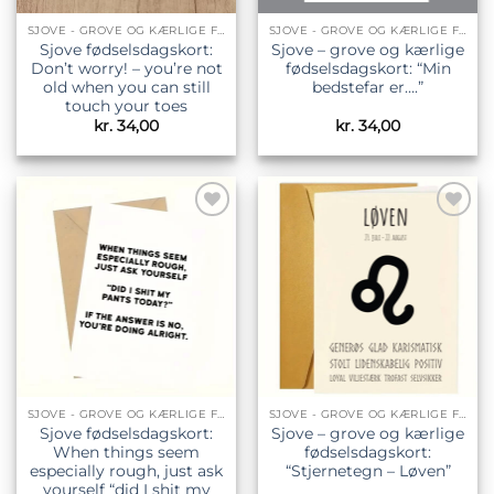
SJOVE - GROVE OG KÆRLIGE FØDSELSDAGSKORT
SJOVE - GROVE OG KÆRLIGE FØDSELSDAGSKORT
Sjove fødselsdagskort:
Sjove – grove og kærlige
Don’t worry! – you’re not
fødselsdagskort: “Min
old when you can still
bedstefar er….”
touch your toes
kr.
34,00
kr.
34,00
Tilføj til
Tilføj til
ønskeliste
ønskeliste
SJOVE - GROVE OG KÆRLIGE FØDSELSDAGSKORT
SJOVE - GROVE OG KÆRLIGE FØDSELSDAGSKORT
Sjove fødselsdagskort:
Sjove – grove og kærlige
When things seem
fødselsdagskort:
especially rough, just ask
“Stjernetegn – Løven”
yourself “did I shit my