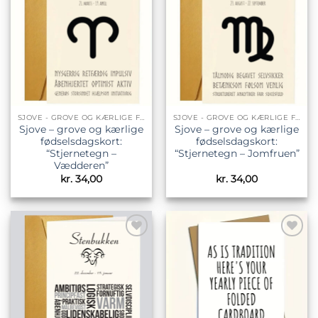
Tilføj til
Tilføj til
ønskeliste
ønskeliste
SJOVE - GROVE OG KÆRLIGE FØDSELSDAGSKORT
SJOVE - GROVE OG KÆRLIGE FØDSELSDAGSKORT
Sjove – grove og kærlige
Sjove – grove og kærlige
fødselsdagskort:
fødselsdagskort:
“Stjernetegn –
“Stjernetegn – Jomfruen”
Vædderen”
kr.
34,00
kr.
34,00
Tilføj til
Tilføj til
ønskeliste
ønskeliste