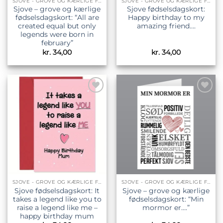
SJOVE - GROVE OG KÆRLIGE FØDSELSDAGSKORT
SJOVE - GROVE OG KÆRLIGE FØDSELSDAGSKORT
Sjove – grove og kærlige
Sjove fødselsdagskort:
fødselsdagskort: “All are
Happy birthday to my
created equal but only
amazing friend….
legends were born in
february”
kr.
34,00
kr.
34,00
Tilføj til
Tilføj til
ønskeliste
ønskeliste
SJOVE - GROVE OG KÆRLIGE FØDSELSDAGSKORT
SJOVE - GROVE OG KÆRLIGE FØDSELSDAGSKORT
Sjove fødselsdagskort: It
Sjove – grove og kærlige
takes a legend like you to
fødselsdagskort: “Min
raise a legend like me –
mormor er….”
happy birthday mum