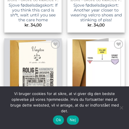
SJOVE - GROVE OG KÆRLIGE FØDSELSDAGSKORT
SJOVE - GROVE OG KÆRLIGE FØDSELSDAGSKORT
Sjove fødselsdagskort: If
Sjove fødselsdagskort:
you think this card is
Another year closer to
sh*t, wait until you see
wearing velcro shoes and
the care home
stinking of piss!
kr.
34,00
kr.
34,00
Tilføj til
Tilføj til
ønskeliste
ønskeliste
Vi bruger cookies for at sikre, at vi giver dig den bedste
oplevelse på vores hjemmeside. Hvis du fortsætter med at
SJOVE - GROVE OG KÆRLIGE FØDSELSDAGSKORT
SJOVE - GROVE OG KÆRLIGE FØDSELSDAGSKORT
bruge dette websted, vil vi antage, at du er indforstået med
Sjove – grove og kærlige
Sjove fødselsdagskort:
fødselsdagskort:
You are here…
det.
“Stjernetegn tekstcollage
Ok
Nej
– Vægten”
kr.
34,00
kr.
34,00