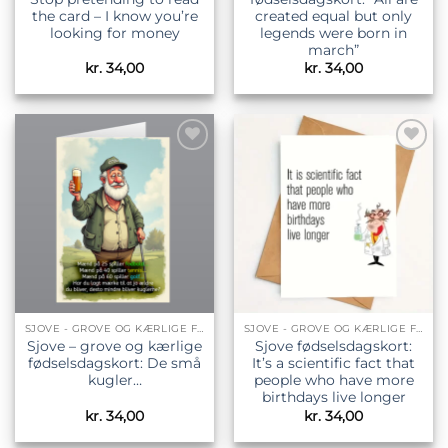
the card – I know you’re
created equal but only
looking for money
legends were born in
march”
kr.
34,00
kr.
34,00
Tilføj til
Tilføj til
ønskeliste
ønskeliste
SJOVE - GROVE OG KÆRLIGE FØDSELSDAGSKORT
SJOVE - GROVE OG KÆRLIGE FØDSELSDAGSKORT
Sjove – grove og kærlige
Sjove fødselsdagskort:
fødselsdagskort: De små
It’s a scientific fact that
kugler…
people who have more
birthdays live longer
kr.
34,00
kr.
34,00