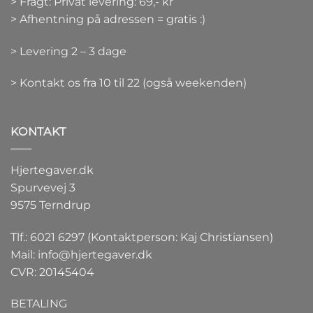
> Fragt: Privat levering: 69,- kr
> Afhentning på adressen = gratis :)
> Levering 2 – 3 dage
> Kontakt os fra 10 til 22 (også weekenden)
KONTAKT
Hjertegaver.dk
Spurvevej 3
9575 Terndrup
Tlf.: 6021 6297 (Kontaktperson: Kaj Christiansen)
Mail:
info@hjertegaver.dk
CVR: 20145404
BETALING