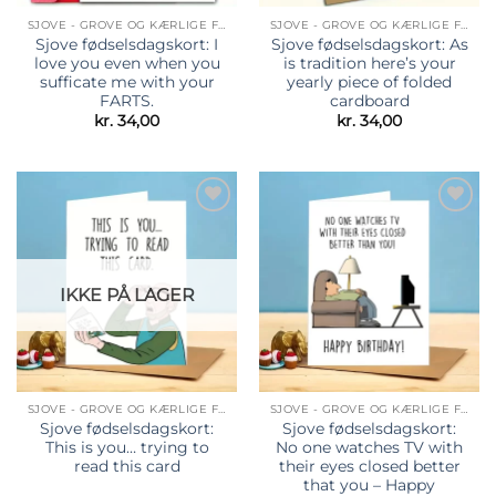
SJOVE - GROVE OG KÆRLIGE FØDSELSDAGSKORT
SJOVE - GROVE OG KÆRLIGE FØDSELSDAGSKORT
Sjove fødselsdagskort: I
Sjove fødselsdagskort: As
love you even when you
is tradition here’s your
sufficate me with your
yearly piece of folded
FARTS.
cardboard
kr.
34,00
kr.
34,00
Tilføj til
Tilføj til
ønskeliste
ønskeliste
IKKE PÅ LAGER
SJOVE - GROVE OG KÆRLIGE FØDSELSDAGSKORT
SJOVE - GROVE OG KÆRLIGE FØDSELSDAGSKORT
Sjove fødselsdagskort:
Sjove fødselsdagskort:
This is you… trying to
No one watches TV with
read this card
their eyes closed better
that you – Happy