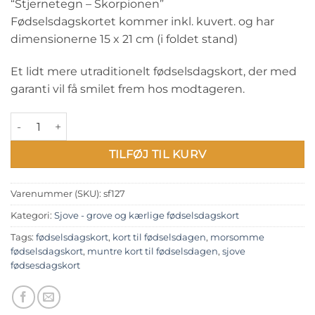
“Stjernetegn – Skorpionen”
Fødselsdagskortet kommer inkl. kuvert. og har
dimensionerne 15 x 21 cm (i foldet stand)
Et lidt mere utraditionelt fødselsdagskort, der med
garanti vil få smilet frem hos modtageren.
Sjove - grove og kærlige fødselsdagskort: "Stjernetegn - Skor
TILFØJ TIL KURV
Varenummer (SKU):
sf127
Kategori:
Sjove - grove og kærlige fødselsdagskort
Tags:
fødselsdagskort
,
kort til fødselsdagen
,
morsomme
fødselsdagskort
,
muntre kort til fødselsdagen
,
sjove
fødsesdagskort