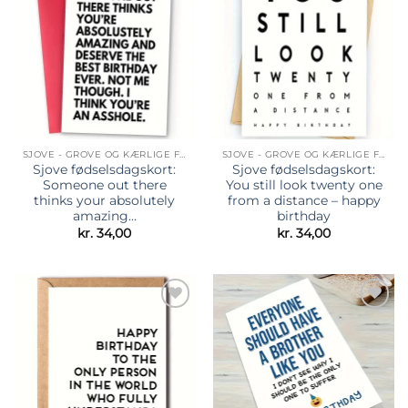
Tilføj til
Tilføj til
ønskeliste
ønskeliste
SJOVE - GROVE OG KÆRLIGE FØDSELSDAGSKORT
SJOVE - GROVE OG KÆRLIGE FØDSELSDAGSKORT
Sjove fødselsdagskort:
Sjove fødselsdagskort:
Someone out there
You still look twenty one
thinks your absolutely
from a distance – happy
amazing…
birthday
kr.
34,00
kr.
34,00
Tilføj til
Tilføj til
ønskeliste
ønskeliste