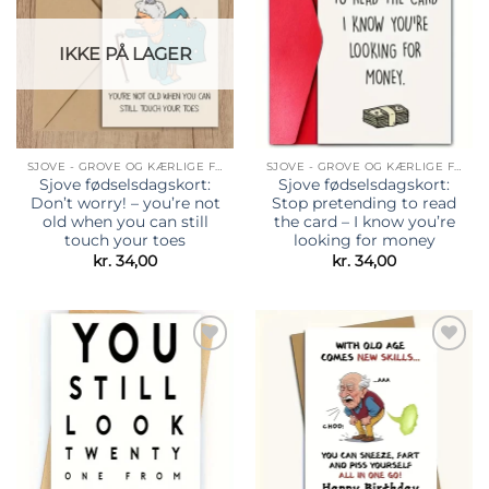
ønskeliste
ønskeliste
IKKE PÅ LAGER
SJOVE - GROVE OG KÆRLIGE FØDSELSDAGSKORT
SJOVE - GROVE OG KÆRLIGE FØDSELSDAGSKORT
Sjove fødselsdagskort:
Sjove fødselsdagskort:
Don’t worry! – you’re not
Stop pretending to read
old when you can still
the card – I know you’re
touch your toes
looking for money
kr.
34,00
kr.
34,00
Tilføj til
Tilføj til
ønskeliste
ønskeliste