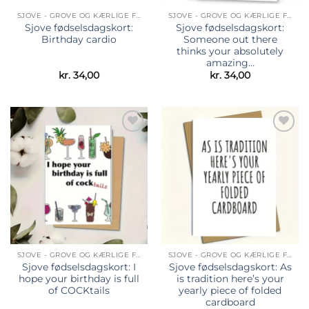
SJOVE - GROVE OG KÆRLIGE FØDSELSDAGSKORT
SJOVE - GROVE OG KÆRLIGE FØDSELSDAGSKORT
Sjove fødselsdagskort:
Sjove fødselsdagskort:
Birthday cardio
Someone out there
thinks your absolutely
amazing…
kr.
34,00
kr.
34,00
Tilføj til
Tilføj til
ønskeliste
ønskeliste
SJOVE - GROVE OG KÆRLIGE FØDSELSDAGSKORT
SJOVE - GROVE OG KÆRLIGE FØDSELSDAGSKORT
Sjove fødselsdagskort: I
Sjove fødselsdagskort: As
hope your birthday is full
is tradition here’s your
of COCKtails
yearly piece of folded
cardboard