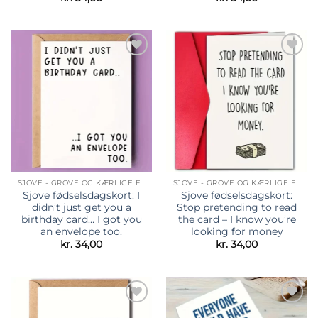
Tilføj til
Tilføj til
ønskeliste
ønskeliste
SJOVE - GROVE OG KÆRLIGE FØDSELSDAGSKORT
SJOVE - GROVE OG KÆRLIGE FØDSELSDAGSKORT
Sjove fødselsdagskort: I
Sjove fødselsdagskort:
didn’t just get you a
Stop pretending to read
birthday card… I got you
the card – I know you’re
an envelope too.
looking for money
kr.
34,00
kr.
34,00
Tilføj til
Tilføj til