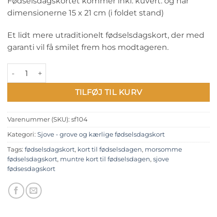
Fødselsdagskortet kommer inkl. kuvert. og har
dimensionerne 15 x 21 cm (i foldet stand)
Et lidt mere utraditionelt fødselsdagskort, der med
garanti vil få smilet frem hos modtageren.
Sjove - grove og kærlige fødselsdagskort: "Min bonusfar er...." 
TILFØJ TIL KURV
Varenummer (SKU):
sf104
Kategori:
Sjove - grove og kærlige fødselsdagskort
Tags:
fødselsdagskort
,
kort til fødselsdagen
,
morsomme
fødselsdagskort
,
muntre kort til fødselsdagen
,
sjove
fødsesdagskort