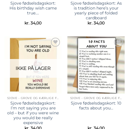
Sjove fødselsdagskort:
Sjove fødselsdagskort: As
His birthday wish came
is tradition here’s your
true….
yearly piece of folded
cardboard
kr.
34,00
kr.
34,00
Tilføj til
Tilføj til
ønskeliste
ønskeliste
IKKE PÅ LAGER
SJOVE - GROVE OG KÆRLIGE FØDSELSDAGSKORT
SJOVE - GROVE OG KÆRLIGE FØDSELSDAGSKORT
Sjove fødselsdagskort:
Sjove fødselsdagskort: 10
I’m not saying you are
facts about you…
old – but if you were wine
you would be really
expensive
kr.
34,00
kr.
34,00