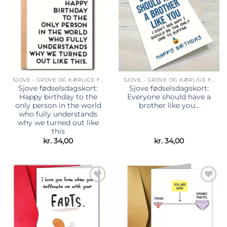
ønskeliste
ønskeliste
SJOVE - GROVE OG KÆRLIGE FØDSELSDAGSKORT
SJOVE - GROVE OG KÆRLIGE FØDSELSDAGSKORT
Sjove fødselsdagskort:
Sjove fødselsdagskort:
Happy birthday to the
Everyone should have a
only person in the world
brother like you…
who fully understands
why we turned out like
this
kr.
34,00
kr.
34,00
Tilføj til
Tilføj til
ønskeliste
ønskeliste