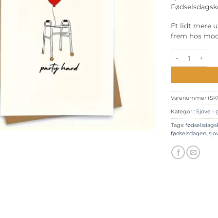
Fødselsdagsko
Et lidt mere u
frem hos mod
Sjove fødselsdag
Varenummer (SK
Kategori:
Sjove - 
Tags:
fødselsdags
fødselsdagen
,
sjo