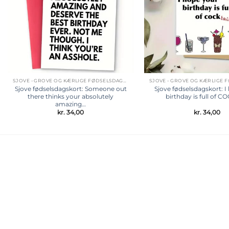
SJOVE - GROVE OG KÆRLIGE FØDSELSDAGSKORT
Sjove fødselsdagskort: Someone out
Sjove fødselsdagskort: I
there thinks your absolutely
birthday is full of CO
amazing…
kr.
34,00
kr.
34,00