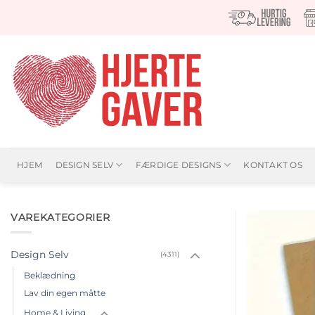
Fortsæt
til
indhold
HJEM
DESIGN SELV
FÆRDIGE DESIGNS
KONTAKT OS
VAREKATEGORIER
Design Selv
(4311)
Beklædning
Lav din egen måtte
Home & Living