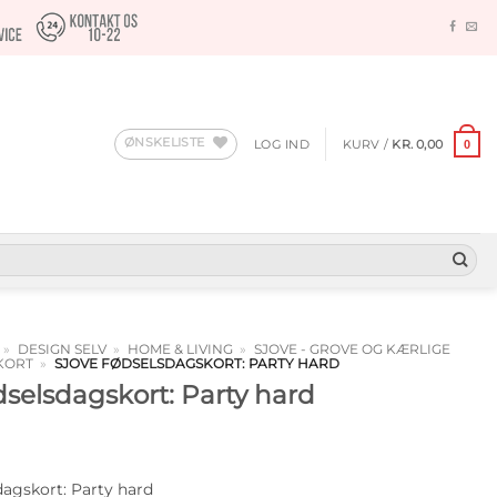
ØNSKELISTE
LOG IND
KURV /
KR.
0,00
0
»
DESIGN SELV
»
HOME & LIVING
»
SJOVE - GROVE OG KÆRLIGE
KORT
»
SJOVE FØDSELSDAGSKORT: PARTY HARD
dselsdagskort: Party hard
dagskort: Party hard