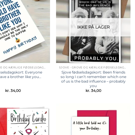
Tilføj til
Tilføj til
ønskeliste
ønskeliste
IKKE PÅ LAGER
SJOVE - GROVE OG KÆRLIGE FØDSELSDAGSKORT
SJOVE - GROVE OG KÆRLIGE FØDSELSDAGSKORT
dselsdagskort: Everyone
Sjove fødselsdagskort: Been friends
ave a brother like you…
so long I can’t remember which one
of us is the bad influence – probably
you
kr.
34,00
kr.
34,00
Tilføj til
Tilføj til
ønskeliste
ønskeliste