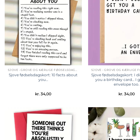
Tilføj til
ønskeliste
SJOVE - GROVE OG KÆRLIGE FØDSELSDAGSKORT
Sjove fødselsdagskort: 10 facts about
Sjove fødselsdagskort: I di
you…
you a birthday card… I 
envelope too.
kr.
34,00
kr.
34,00
Tilføj til
ønskeliste