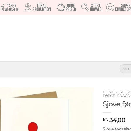
Søg
efter:
HOME
»
SHOP
FØDSELSDAGS
Sjove fø
Tilføj til
ønskeliste
34,00
kr.
Sjove fødsels