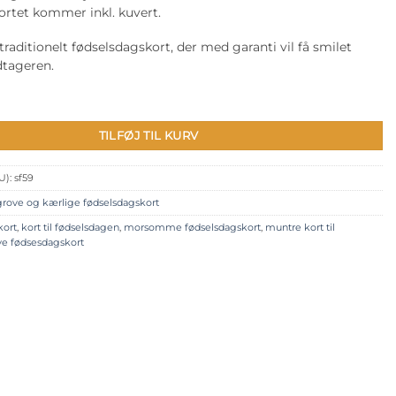
rtet kommer inkl. kuvert.
traditionelt fødselsdagskort, der med garanti vil få smilet
tageren.
skort: Party hard antal
TILFØJ TIL KURV
U):
sf59
grove og kærlige fødselsdagskort
kort
,
kort til fødselsdagen
,
morsomme fødselsdagskort
,
muntre kort til
ve fødsesdagskort