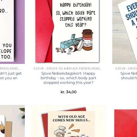
Tilføj til
Tilføj til
ønskeliste
ønskeliste
SJOVE - GROVE OG KÆRLIGE FØDSELSDAGSKORT
SJOVE - GROVE OG KÆRLIGE FØDSELSDAGSKORT
dn’t just get
Sjove fødselsdagskort: Happy
Sjove fø
got you an
birthday – so, which body part
should h
stopped working this year?
kr.
34,00
Tilføj til
Tilføj til
ønskeliste
ønskeliste