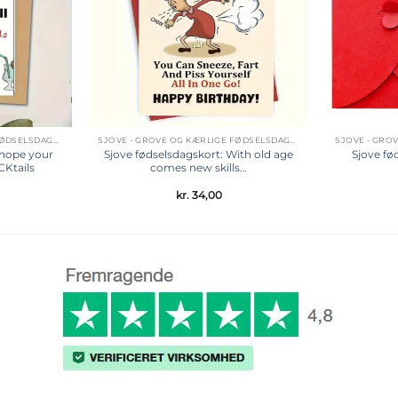
SJOVE - GROVE OG KÆRLIGE FØDSELSDAGSKORT
SJOVE - GROVE OG KÆRLIGE FØDSELSDAGSKORT
 hope your
Sjove fødselsdagskort: With old age
Sjove fø
CKtails
comes new skills…
kr.
34,00