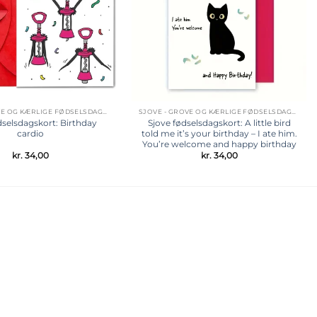
SJOVE - GROVE OG KÆRLIGE FØDSELSDAGSKORT
SJOVE - GROVE OG KÆRLIGE FØDSELSDAGSKORT
dselsdagskort: Birthday
Sjove fødselsdagskort: A little bird
cardio
told me it’s your birthday – I ate him.
You’re welcome and happy birthday
kr.
34,00
kr.
34,00