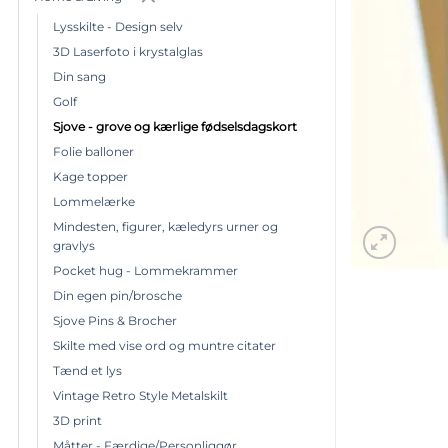
Lysskilte - Design selv
3D Laserfoto i krystalglas
Din sang
Golf
Sjove - grove og kærlige fødselsdagskort
Folie balloner
Kage topper
Lommelærke
Mindesten, figurer, kæledyrs urner og
gravlys
Pocket hug - Lommekrammer
Din egen pin/brosche
Sjove Pins & Brocher
Skilte med vise ord og muntre citater
Tænd et lys
Vintage Retro Style Metalskilt
3D print
Måtter - Færdige/Personliggør