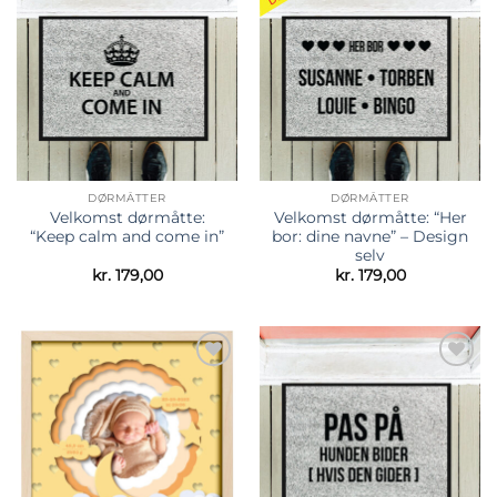
Tilføj til
Tilføj til
ønskeliste
ønskeliste
DØRMÅTTER
DØRMÅTTER
Velkomst dørmåtte:
Velkomst dørmåtte: “Her
“Keep calm and come in”
bor: dine navne” – Design
selv
kr.
179,00
kr.
179,00
Tilføj til
Tilføj til
ønskeliste
ønskeliste