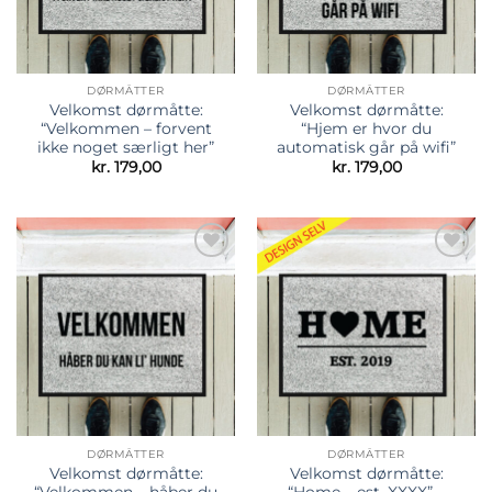
DØRMÅTTER
DØRMÅTTER
Velkomst dørmåtte:
Velkomst dørmåtte:
“Velkommen – forvent
“Hjem er hvor du
ikke noget særligt her”
automatisk går på wifi”
kr.
179,00
kr.
179,00
Tilføj til
Tilføj til
ønskeliste
ønskeliste
DØRMÅTTER
DØRMÅTTER
Velkomst dørmåtte:
Velkomst dørmåtte:
“Velkommen – håber du
“Home – est. XXXX” –