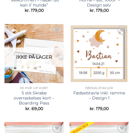
kan li’ hunde”
Design selv
kr.
179,00
kr.
179,00
Tilføj til
Tilføj til
ønskeliste
ønskeliste
IKKE PÅ LAGER
3D POP UP KORT
FØDSELSTAVLER
5 stk Skrabe
Fødselstavle inkl. ramme
overraskelses kort –
– Design 1
Boarding Pass
kr.
69,00
kr.
179,00