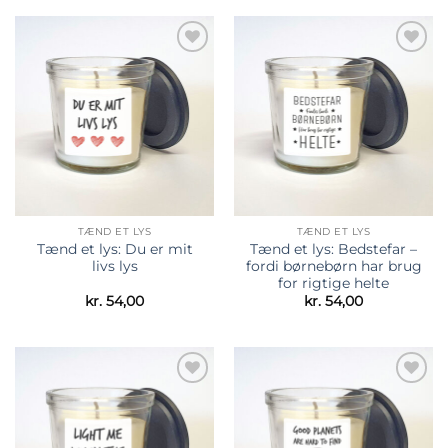
Tilføj til
Tilføj til
ønskeliste
ønskeliste
TÆND ET LYS
TÆND ET LYS
Tænd et lys: Du er mit
Tænd et lys: Bedstefar –
livs lys
fordi børnebørn har brug
for rigtige helte
kr.
54,00
kr.
54,00
Tilføj til
Tilføj til
ønskeliste
ønskeliste