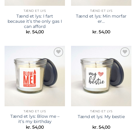
TÆND ET LYS
TÆND ET LYS
Tænd et lys: I fart
Tænd et lys: Min morfar
because it’s the only gas I
er…
can afford
kr.
54,00
kr.
54,00
Tilføj til
Tilføj til
ønskeliste
ønskeliste
TÆND ET LYS
TÆND ET LYS
Tænd et lys: Blow me –
Tænd et lys: My bestie
it’s my birthday
kr.
54,00
kr.
54,00