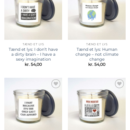
ønskeliste
ønskeliste
TÆND ET LYS
TÆND ET LYS
Tænd et lys: I don’t have
Tænd et lys: Human
a dirty brain – I have a
change – not climate
sexy imagination
change
kr.
54,00
kr.
54,00
Tilføj til
Tilføj til
ønskeliste
ønskeliste