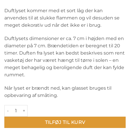
Duftlyset kommer med et sort låg der kan
anvendes til at slukke flammen og vil desuden se
meget dekorativ ud når det ikke er i brug.
Duftlysets dimensioner er ca. 7 cm i højden med en
diameter på 7 cm. Brændetiden er beregnet til 20
timer. Duften fra lyset kan bedst beskrives som rent
vasketøj der har været hængt til tørre i solen – en
meget behagelig og beroligende duft der kan fylde
rummet.
Når lyset er brændt ned, kan glasset bruges til
opbevaring af småting.
Tænd et lys: Min mormor er... antal
TILFØJ TIL KURV