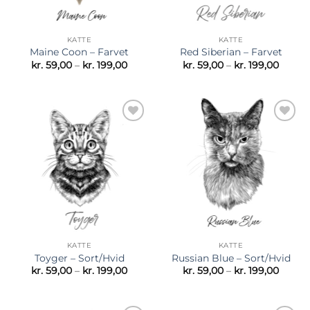
KATTE
KATTE
Maine Coon – Farvet
Red Siberian – Farvet
Prisinterval:
Prisint
kr.
59,00
–
kr.
199,00
kr.
59,00
–
kr.
199,00
kr. 59,00
kr. 59,
til
til
kr. 199,00
kr. 199
Tilføj til
Tilføj til
ønskeliste
ønskeliste
KATTE
KATTE
Toyger – Sort/Hvid
Russian Blue – Sort/Hvid
Prisinterval:
Prisint
kr.
59,00
–
kr.
199,00
kr.
59,00
–
kr.
199,00
kr. 59,00
kr. 59,
til
til
kr. 199,00
kr. 199