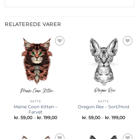
RELATEREDE VARER
Tilføj til
Tilføj til
ønskeliste
ønskeliste
KATTE
KATTE
Maine Coon Kitten –
Oregon Rex – Sort/Hvid
Farvet
Prisinterval:
Prisint
kr.
59,00
–
kr.
199,00
kr.
59,00
–
kr.
199,00
kr. 59,00
kr. 59,
til
til
kr. 199,00
kr. 199