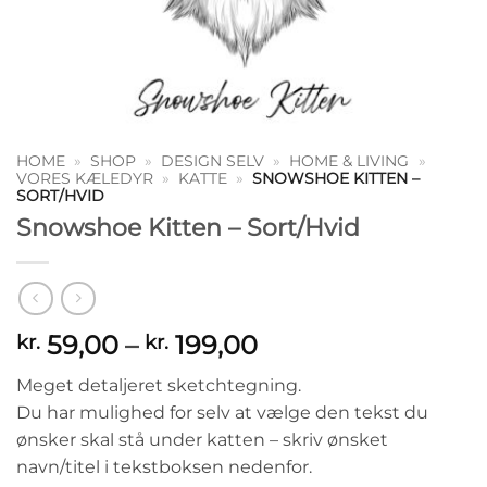
HOME
»
SHOP
»
DESIGN SELV
»
HOME & LIVING
»
VORES KÆLEDYR
»
KATTE
»
SNOWSHOE KITTEN –
SORT/HVID
Snowshoe Kitten – Sort/Hvid
Prisinterval:
59,00
–
199,00
kr.
kr.
kr. 59,00
Meget detaljeret sketchtegning.
til
Du har mulighed for selv at vælge den tekst du
kr. 199,00
ønsker skal stå under katten – skriv ønsket
navn/titel i tekstboksen nedenfor.