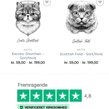
Tilføj til
Tilføj til
ønskeliste
ønskeliste
KATTE
KATTE
Excotic Shorthair –
Scottish Fold – Sort/Hvid
Sort/Hvid
Prisinterval:
Prisint
kr.
59,00
–
kr.
199,00
kr.
59,00
–
kr.
199,00
kr. 59,00
kr. 59,
til
til
kr. 199,00
kr. 199