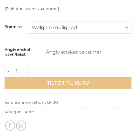
[Plakaten leveres u/ramme]
Størrelse
Angiv ønsket
navn/tekst
Snowshoe Kitten - Sort/Hvid antal
TILFØJ TIL KURV
Varenummer (SKU):
vkk-30
Kategori:
Katte