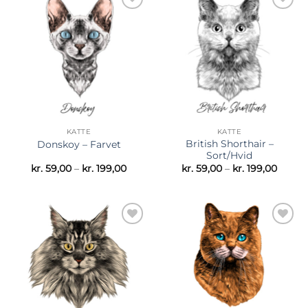
Tilføj til
Tilføj til
ønskeliste
ønskeliste
KATTE
KATTE
British Shorthair –
Donskoy – Farvet
Sort/Hvid
Prisinterval:
Prisint
kr.
59,00
–
kr.
199,00
kr.
59,00
–
kr.
199,00
kr. 59,00
kr. 59,
til
til
kr. 199,00
kr. 199
Tilføj til
Tilføj til
ønskeliste
ønskeliste