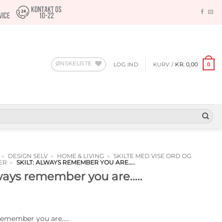
ØNSKELISTE
LOG IND
KURV /
KR.
0,00
0
»
DESIGN SELV
»
HOME & LIVING
»
SKILTE MED VISE ORD OG
ER
»
SKILT: ALWAYS REMEMBER YOU ARE…..
lways remember you are…..
 remember you are…..