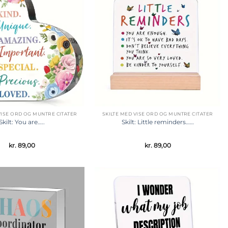
Tilføj til
Tilføj til
ønskeliste
ønskeliste
VISE ORD OG MUNTRE CITATER
SKILTE MED VISE ORD OG MUNTRE CITATER
Skilt: You are…..
Skilt: Little reminders……
kr.
89,00
kr.
89,00
Tilføj til
Tilføj til
ønskeliste
ønskeliste