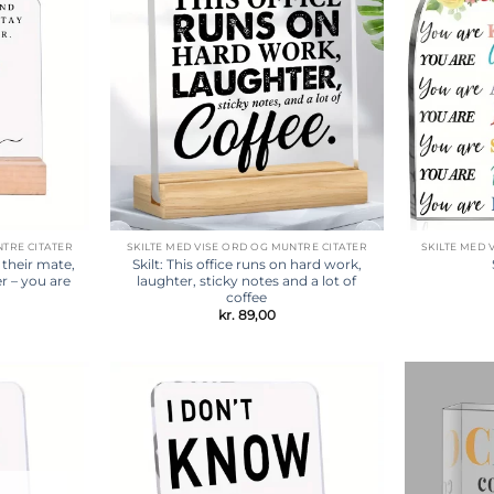
Tilføj til
Tilføj til
ønskeliste
ønskeliste
NTRE CITATER
SKILTE MED VISE ORD OG MUNTRE CITATER
SKILTE MED 
 their mate,
Skilt: This office runs on hard work,
r – you are
laughter, sticky notes and a lot of
coffee
kr.
89,00
Tilføj til
Tilføj til
ønskeliste
ønskeliste