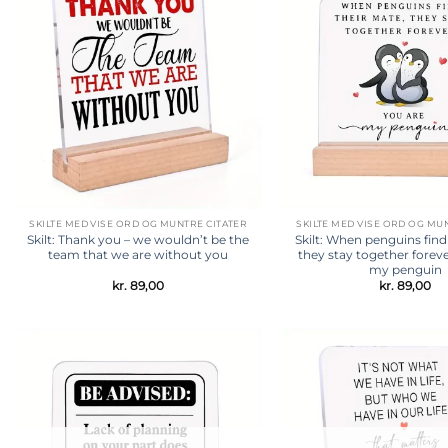
Tilføj til
ønskeliste
SKILTE MED VISE ORD OG MUNTRE CITATER
SKILTE MED VISE ORD OG MU
Skilt: Thank you – we wouldn’t be the
Skilt: When penguins find
team that we are without you
they stay together foreve
my penguin
kr.
89,00
kr.
89,00
Tilføj til
ønskeliste