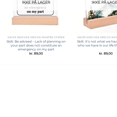
IKKE PÅ LAGER
IKKE PÅ LAG
SKILTE MED VISE ORD OG MUNTRE CITATER
SKILTE MED VISE ORD OG MU
Skilt: Be advised – Lack of planning on
Skilt: It’s not what we have
your part does not constitute an
who we have in our life t
emergency on my part
kr.
89,00
kr.
89,00