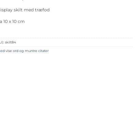
isplay skilt med træfod
a 10 x 10 cm
U):
skilt84
ed vise ord og muntre citater