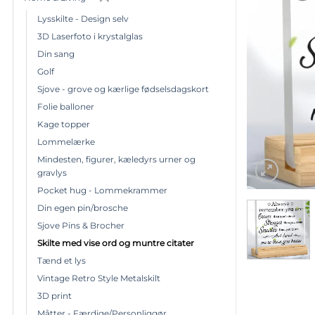
Lysskilte - Design selv
3D Laserfoto i krystalglas
Din sang
Golf
Sjove - grove og kærlige fødselsdagskort
Folie balloner
Kage topper
Lommelærke
Mindesten, figurer, kæledyrs urner og
gravlys
Pocket hug - Lommekrammer
Din egen pin/brosche
Sjove Pins & Brocher
Skilte med vise ord og muntre citater
Tænd et lys
Vintage Retro Style Metalskilt
3D print
Måtter - Færdige/Personliggør