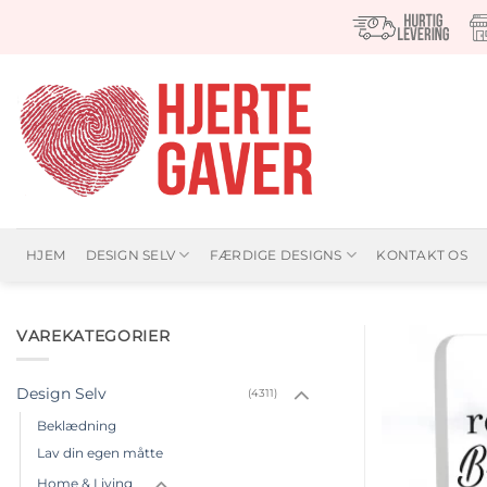
Fortsæt
til
indhold
HJEM
DESIGN SELV
FÆRDIGE DESIGNS
KONTAKT OS
VAREKATEGORIER
Design Selv
(4311)
Beklædning
Lav din egen måtte
Home & Living