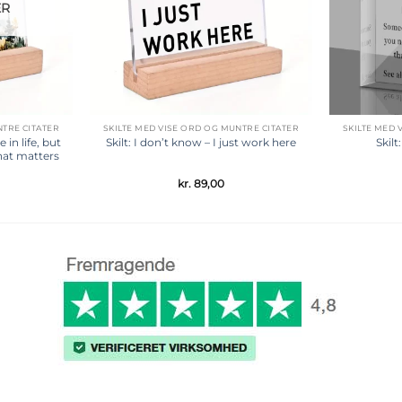
ER
NTRE CITATER
SKILTE MED VISE ORD OG MUNTRE CITATER
SKILTE MED 
 in life, but
Skilt: I don’t know – I just work here
Skil
hat matters
kr.
89,00