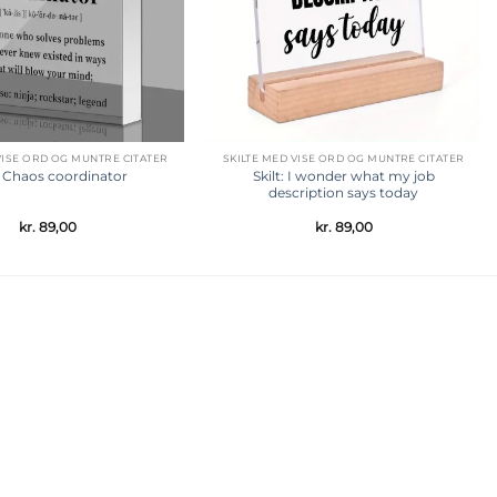
VISE ORD OG MUNTRE CITATER
SKILTE MED VISE ORD OG MUNTRE CITATER
Skilt: I wonder what my job
t: Chaos coordinator
description says today
kr.
89,00
kr.
89,00