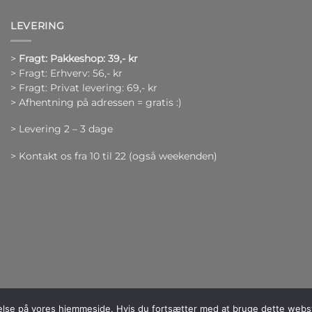
LEVERING
>
Fragt: Pakkeshop: 39,- kr
> Fragt: Erhverv: 56,- kr
> Fragt: Privat levering: 69,- kr
> Afhentning på adressen = gratis :)
> Levering 2 – 3 dage
> Kontakt os fra 10 til 22 (også weekenden)
evelse på vores hjemmeside. Hvis du fortsætter med at bruge dette webste