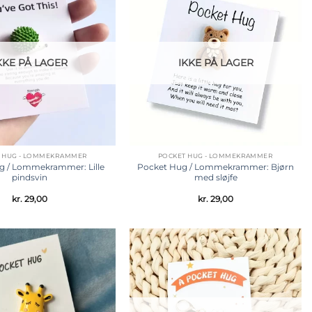
Tilføj til
Tilføj til
ønskeliste
ønskeliste
KKE PÅ LAGER
IKKE PÅ LAGER
 HUG - LOMMEKRAMMER
POCKET HUG - LOMMEKRAMMER
g / Lommekrammer: Lille
Pocket Hug / Lommekrammer: Bjørn
pindsvin
med sløjfe
kr.
29,00
kr.
29,00
Tilføj til
Tilføj til
ønskeliste
ønskeliste