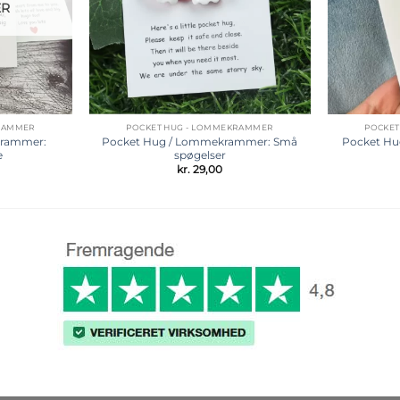
ER
KRAMMER
POCKET HUG - LOMMEKRAMMER
POCKET
krammer:
Pocket Hug / Lommekrammer: Små
Pocket Hu
e
spøgelser
kr.
29,00