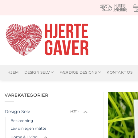
Fortsæt
til
indhold
HJEM
DESIGN SELV
FÆRDIGE DESIGNS
KONTAKT OS
VAREKATEGORIER
Design Selv
(4311)
Beklædning
Lav din egen måtte
Home & Living