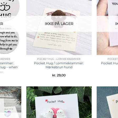
Tilføj til
Tilføj til
ønskeliste
ønskeliste
ER
IKKE PÅ LAGER
I
KRAMMER
POCKET HUG - LOMMEKRAMMER
POCKET
krammer:
Pocket Hug / Lommekrammer:
Pocket Hu
hug – when
Mørkebrun hund
..
kr.
29,00
Tilføj til
Tilføj til
ønskeliste
ønskeliste