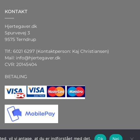
KONTAKT
Hjertegaver.dk
Spurvevej 3
9575 Terndrup
Tlf.: 6021 6297 (Kontaktperson: Kaj Christiansen)
Mail:
info@hjertegaver.dk
CVR: 20145404
BETALING
d, vil vi antage, at du er indforstået med det.
Ok
Nej