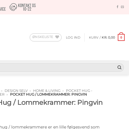
ØNSKELISTE
LOG IND
KURV /
KR.
0,00
0
»
DESIGN SELV
»
HOME & LIVING
»
POCKET HUG -
ER
»
POCKET HUG / LOMMEKRAMMER: PINGVIN
Hug / Lommekrammer: Pingvin
 hug / lommekrammere er en lille følgesvend som