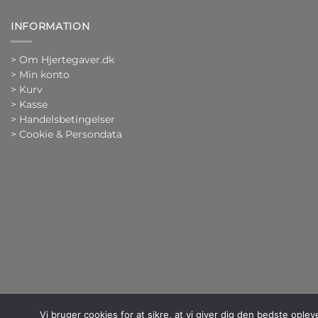
INFORMATION
>
Om Hjertegaver.dk
>
Min konto
>
Kurv
>
Kasse
> Handelsbetingelser
> Cookie & Persondata
Vi bruger cookies for at sikre, at vi giver dig den bedste opl