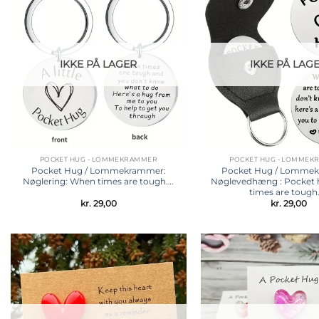
Tilføj til
ønskeliste
IKKE PÅ LAGER
IKKE PÅ LAG
POCKET HUG - LOMMEKRAMMER
POCKET HUG - LOMME
Pocket Hug / Lommekrammer:
Pocket Hug / Lomme
Nøglering: When times are tough….
Nøglevedhæng : Pocket 
times are tough…
kr.
29,00
kr.
29,00
Tilføj til
ønskeliste