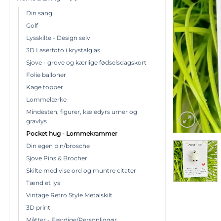
Din sang
Golf
Lysskilte - Design selv
3D Laserfoto i krystalglas
Sjove - grove og kærlige fødselsdagskort
Folie balloner
Kage topper
Lommelærke
Mindesten, figurer, kæledyrs urner og
gravlys
Pocket hug - Lommekrammer
Din egen pin/brosche
Sjove Pins & Brocher
Skilte med vise ord og muntre citater
Tænd et lys
Vintage Retro Style Metalskilt
3D print
Måtter - Færdige/Personliggør