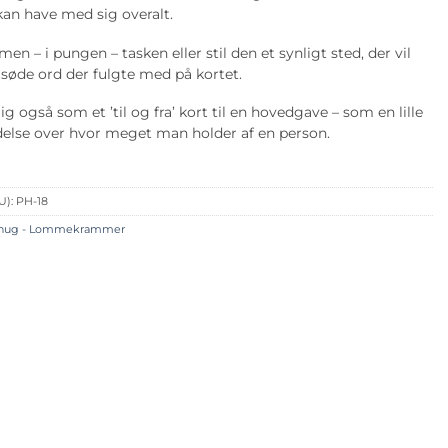
an have med sig overalt.
en – i pungen – tasken eller stil den et synligt sted, der vil
øde ord der fulgte med på kortet.
ig også som et ’til og fra’ kort til en hovedgave – som en lille
else over hvor meget man holder af en person.
U):
PH-18
 hug - Lommekrammer