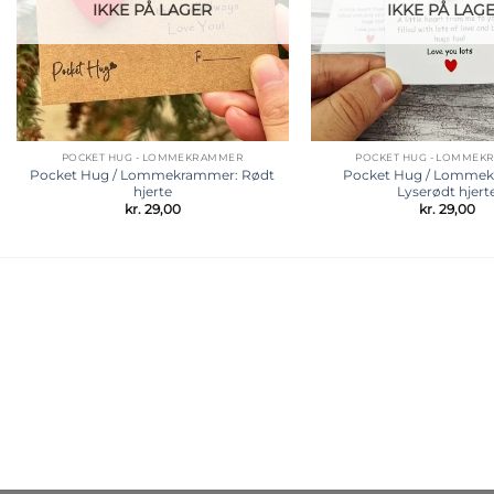
IKKE PÅ LAGER
IKKE PÅ LAG
POCKET HUG - LOMMEKRAMMER
POCKET HUG - LOMME
Pocket Hug / Lommekrammer: Rødt
Pocket Hug / Lomme
hjerte
Lyserødt hjert
kr.
29,00
kr.
29,00