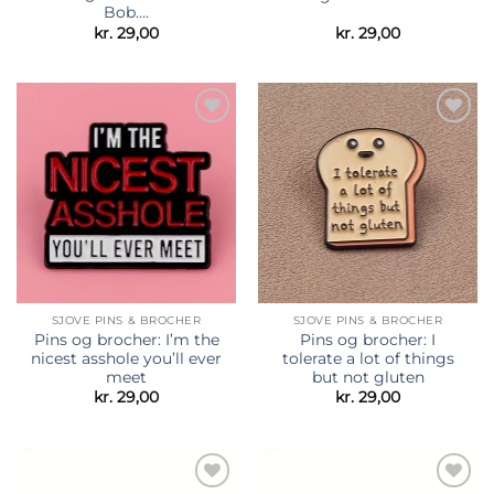
Bob….
kr.
29,00
kr.
29,00
Tilføj til
Tilføj til
ønskeliste
ønskeliste
SJOVE PINS & BROCHER
SJOVE PINS & BROCHER
Pins og brocher: I’m the
Pins og brocher: I
nicest asshole you’ll ever
tolerate a lot of things
meet
but not gluten
kr.
29,00
kr.
29,00