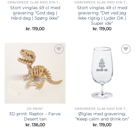
GRAVEREDE GLAS MED DIN TEKST
GRAVEREDE GLAS MED DIN TEKST
Stort vinglas 49 cl med
Stort vinglas 49 cl med
gravering “God dag |
gravering “Det ved jeg
Hård dag | Spørg ikke”
ikke rigtig | Lyder OK |
Super ide”
kr.
119,00
kr.
119,00
Tilføj til
Tilføj til
ønskeliste
ønskeliste
3D PRINT
GRAVEREDE GLAS MED DIN TEKST
3D print: Raptor – Farve:
Ølglas med gravering:
Desert tan
“Keep calm and drink on”
kr.
136,00
kr.
119,00