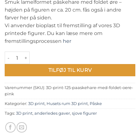
Smuk lamelformet påskehare med foldet øre –
højden på figuren er ca. 20 cm. fås også i andre
farver her på siden.
Vi anvender bioplast til fremstilling af vores 3D
printede figurer. Du kan læse mere om
fremstillingsprocessen
her
Påskehare med foldet øre - pink antal
TILFØJ TIL KURV
Varenummer (SKU):
3D-print-125-paaskehare-med-foldet-oere-
pink
Kategorier:
3D print
,
Husets rum 3D print
,
Påske
Tags:
3D print
,
anderledes gaver
,
sjove figurer