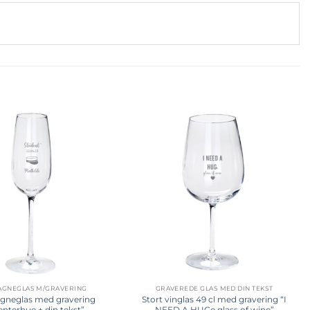
Tilføj til
Tilføj til
ønskeliste
ønskeliste
GNEGLAS M/GRAVERING
GRAVEREDE GLAS MED DIN TEKST
neglas med gravering
Stort vinglas 49 cl med gravering “I
enterhue + din tekst”
NEED A HUGe glass of wine”