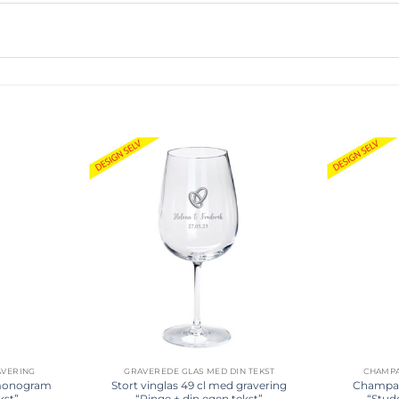
Tilføj til
Tilføj til
ønskeliste
ønskeliste
AVERING
GRAVEREDE GLAS MED DIN TEKST
CHAMPA
monogram
Stort vinglas 49 cl med gravering
Champag
kst”
“Ringe + din egen tekst”
“Stud