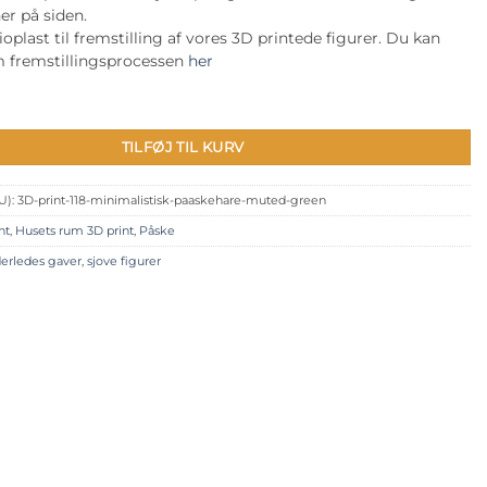
er på siden.
oplast til fremstilling af vores 3D printede figurer. Du kan
 fremstillingsprocessen
her
åskehare - muted green antal
TILFØJ TIL KURV
U):
3D-print-118-minimalistisk-paaskehare-muted-green
nt
,
Husets rum 3D print
,
Påske
erledes gaver
,
sjove figurer