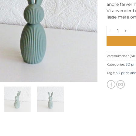
andre farver h
Vi anvender bi
læse mere om
Minimalistisk p
Varenummer (SK
Kategorier:
3D pri
Tags:
3D print
,
and