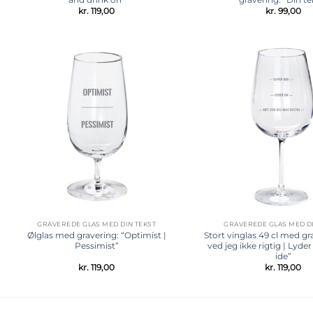
kr.
119,00
kr.
99,00
Tilføj til
ønskeliste
GRAVEREDE GLAS MED DIN TEKST
GRAVEREDE GLAS MED DI
Ølglas med gravering: “Optimist |
Stort vinglas 49 cl med gr
Pessimist”
ved jeg ikke rigtig | Lyde
ide”
kr.
119,00
kr.
119,00