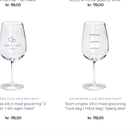
kr.
99,00
kr.
119,00
Tilføj til
Tilføj til
ønskeliste
ønskeliste
EDE GLAS MED DIN TEKST
GRAVEREDE GLAS MED DIN TEKST
las 49 cl med gravering “2
Stort vinglas 49 cl med gravering
er + din egen tekst”
“God dag | Hård dag | Spørg ikke”
kr.
119,00
kr.
119,00