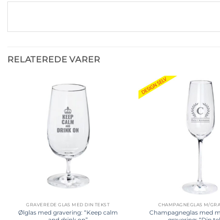
RELATEREDE VARER
Tilføj til
ønskeliste
GRAVEREDE GLAS MED DIN TEKST
CHAMPAGNEGLAS M/GR
Ølglas med gravering: “Keep calm
Champagneglas med 
and drink on”
gravering: “Din te