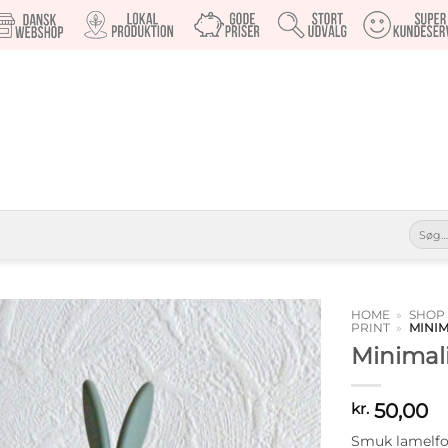
Søg
efter:
HOME
»
SHOP
PRINT
»
MINIM
Minimal
Tilføj til
ønskeliste
50,00
kr.
Smuk lamelfor