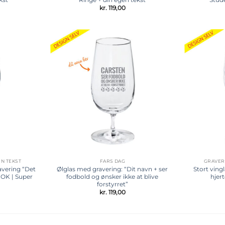
kr.
119,00
Tilføj til
Tilføj til
ønskeliste
ønskeliste
N TEKST
FARS DAG
GRAVER
avering “Det
Ølglas med gravering: “Dit navn + ser
Stort ving
r OK | Super
fodbold og ønsker ikke at blive
hjert
forstyrret”
kr.
119,00