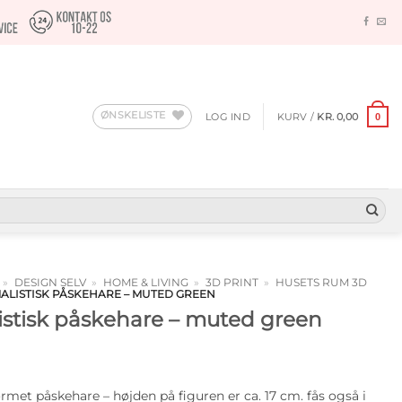
ØNSKELISTE
LOG IND
KURV /
KR.
0,00
0
»
DESIGN SELV
»
HOME & LIVING
»
3D PRINT
»
HUSETS RUM 3D
ALISTISK PÅSKEHARE – MUTED GREEN
istisk påskehare – muted green
met påskehare – højden på figuren er ca. 17 cm. fås også i