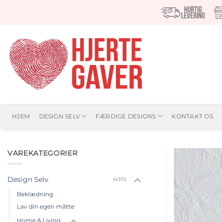
Fortsæt
til
indhold
HJEM
DESIGN SELV
FÆRDIGE DESIGNS
KONTAKT OS
VAREKATEGORIER
Design Selv
(4311)
Beklædning
Lav din egen måtte
Home & Living