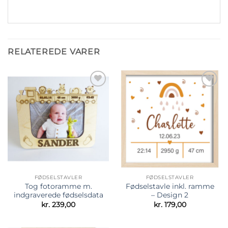
RELATEREDE VARER
Tilføj til
Tilføj til
ønskeliste
ønskeliste
FØDSELSTAVLER
FØDSELSTAVLER
Tog fotoramme m.
Fødselstavle inkl. ramme
indgraverede fødselsdata
– Design 2
kr.
239,00
kr.
179,00