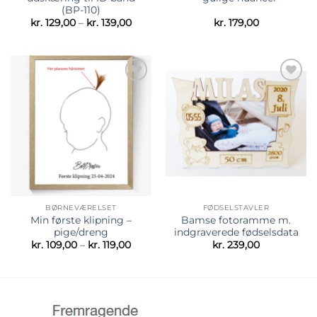
(BP-110)
Prisinterval:
kr.
129,00
–
kr.
139,00
kr.
179,00
kr. 129,00
til
kr. 139,00
Tilføj til
Tilføj til
ønskeliste
ønskeliste
BØRNEVÆRELSET
FØDSELSTAVLER
Min første klipning –
Bamse fotoramme m.
pige/dreng
indgraverede fødselsdata
Prisinterval:
kr.
109,00
–
kr.
119,00
kr.
239,00
kr. 109,00
til
kr. 119,00