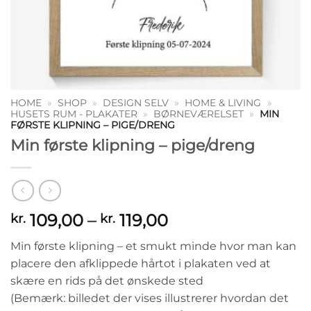
HOME
»
SHOP
»
DESIGN SELV
»
HOME & LIVING
»
HUSETS RUM - PLAKATER
»
BØRNEVÆRELSET
»
MIN
FØRSTE KLIPNING – PIGE/DRENG
Min første klipning – pige/dreng
Prisinterval:
109,00
–
119,00
kr.
kr.
kr. 109,00
Min første klipning – et smukt minde hvor man kan
til
placere den afklippede hårtot i plakaten ved at
kr. 119,00
skære en rids på det ønskede sted
(Bemærk: billedet der vises illustrerer hvordan det