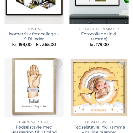
FARS DAG
PERSONLIGE PLAKATER
Isometrisk fotocollage –
Fotocollage (inkl.
9 Billeder
ramme)
Prisinterval:
kr.
199,00
–
kr.
365,00
kr.
179,00
kr. 199,00
til
kr. 365,00
Tilføj til
Tilføj til
ønskeliste
ønskeliste
BØRNEVÆRELSET
FØDSELSTAVLER
Fødselstavle med
Fødselstavle inkl. ramme
udskæring til ID bånd
– gulige nuancer