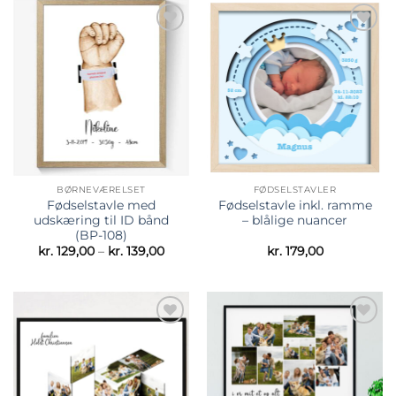
Tilføj til
Tilføj til
ønskeliste
ønskeliste
BØRNEVÆRELSET
FØDSELSTAVLER
Fødselstavle med
Fødselstavle inkl. ramme
udskæring til ID bånd
– blålige nuancer
(BP-108)
Prisinterval:
kr.
129,00
–
kr.
139,00
kr.
179,00
kr. 129,00
til
kr. 139,00
Tilføj til
Tilføj til
ønskeliste
ønskeliste