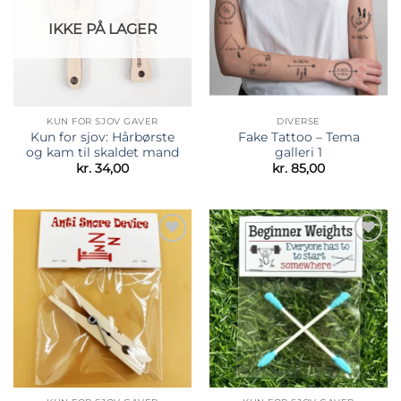
IKKE PÅ LAGER
KUN FOR SJOV GAVER
DIVERSE
Kun for sjov: Hårbørste
Fake Tattoo – Tema
og kam til skaldet mand
galleri 1
kr.
34,00
kr.
85,00
Tilføj til
Tilføj til
ønskeliste
ønskeliste