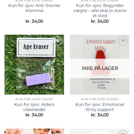
KUN FOR SJOV GAVER
KUN FOR SJOV GAVER
Kun for sjov: Anti Snorke
Kun for sjov: Begynder
Klemme
vægte – alle skal jo starte
et sted
kr.
34,00
kr.
34,00
Tilføj til
Tilføj til
ønskeliste
ønskeliste
IKKE PÅ LAGER
KUN FOR SJOV GAVER
KUN FOR SJOV GAVER
Kun for sjov: Alders
Kun for sjov: Emotionel
viskelæder
Willy support
kr.
34,00
kr.
34,00