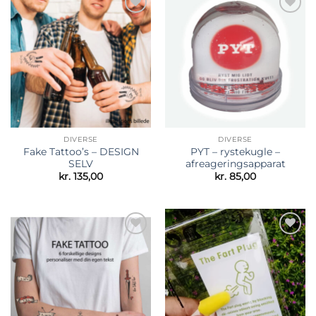
Tilføj til
Tilføj til
ønskeliste
ønskeliste
DIVERSE
DIVERSE
Fake Tattoo’s – DESIGN
PYT – rystekugle –
SELV
afreageringsapparat
kr.
135,00
kr.
85,00
Tilføj til
Tilføj til
ønskeliste
ønskeliste