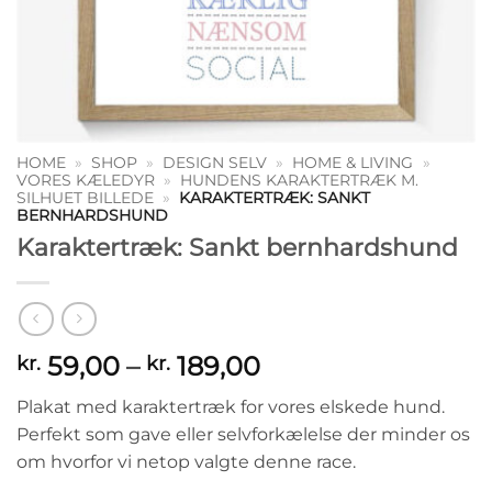
HOME
»
SHOP
»
DESIGN SELV
»
HOME & LIVING
»
VORES KÆLEDYR
»
HUNDENS KARAKTERTRÆK M.
SILHUET BILLEDE
»
KARAKTERTRÆK: SANKT
BERNHARDSHUND
Karaktertræk: Sankt bernhardshund
Prisinterval:
59,00
–
189,00
kr.
kr.
kr. 59,00
Plakat med karaktertræk for vores elskede hund.
til
Perfekt som gave eller selvforkælelse der minder os
kr. 189,00
om hvorfor vi netop valgte denne race.