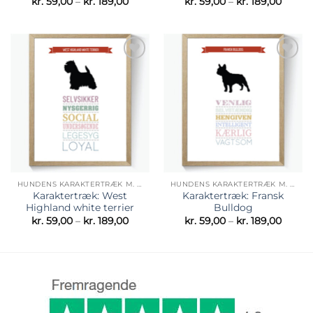
Prisinterval:
Prisint
kr.
59,00
–
kr.
189,00
kr.
59,00
–
kr.
189,00
kr. 59,00
kr. 59,
til
til
kr. 189,00
kr. 189
Tilføj til
Tilføj til
ønskeliste
ønskeliste
HUNDENS KARAKTERTRÆK M. SILHUET BILLEDE
HUNDENS KARAKTERTRÆK M. SILHUET BILLEDE
Karaktertræk: West
Karaktertræk: Fransk
Highland white terrier
Bulldog
Prisinterval:
Prisint
kr.
59,00
–
kr.
189,00
kr.
59,00
–
kr.
189,00
kr. 59,00
kr. 59,
til
til
kr. 189,00
kr. 189