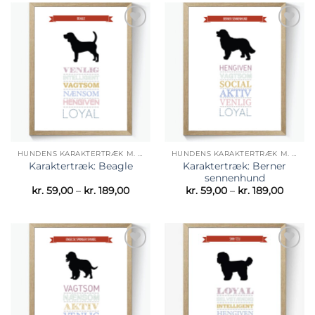
Tilføj til
Tilføj til
ønskeliste
ønskeliste
HUNDENS KARAKTERTRÆK M. SILHUET BILLEDE
HUNDENS KARAKTERTRÆK M. SILHUET BILLEDE
Karaktertræk: Berner
Karaktertræk: Beagle
sennenhund
Prisinterval:
Prisint
kr.
59,00
–
kr.
189,00
kr.
59,00
–
kr.
189,00
kr. 59,00
kr. 59,
til
til
kr. 189,00
kr. 189
Tilføj til
Tilføj til
ønskeliste
ønskeliste