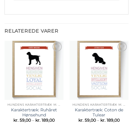
RELATEREDE VARER
Tilføj til
Tilføj til
ønskeliste
ønskeliste
HUNDENS KARAKTERTRÆK M. SILHUET BILLEDE
HUNDENS KARAKTERTRÆK M. SILHUET BILLEDE
Karaktertræk: Ruhåret
Karaktertræk: Coton de
Hønsehund
Tulear
Prisinterval:
Prisint
kr.
59,00
–
kr.
189,00
kr.
59,00
–
kr.
189,00
kr. 59,00
kr. 59,
til
til
kr. 189,00
kr. 189