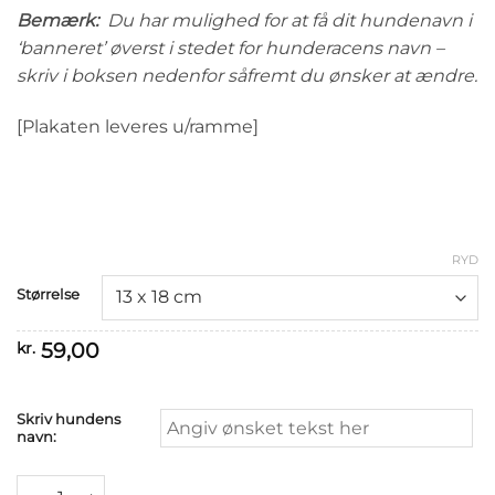
Bemærk:
Du har mulighed for at få dit hundenavn i
‘banneret’ øverst i stedet for hunderacens navn –
skriv i boksen nedenfor såfremt du ønsker at ændre.
[Plakaten leveres u/ramme]
RYD
Størrelse
59,00
kr.
Skriv hundens
navn:
Karaktertræk: Sankt bernhardshund antal