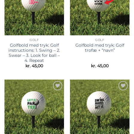
GOLF
GOLF
Golfbold med tryk: Golf
Golfbold med tryk: Golf
instructions: 1. Swing – 2.
trofæ + “navn”
Swear – 3. Look for ball –
4. Repeat
kr.
45,00
kr.
45,00
Tilføj til
Tilføj til
ønskeliste
ønskeliste