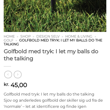
HOME
»
SHOP
»
DESIGN SELV
»
HOME & LIVING
»
GOLF
»
GOLFBOLD MED TRYK: I LET MY BALLS DO THE
TALKING
Golfbold med tryk: I let my balls do
the talking
45,00
kr.
Golfbold med tryk: I let my balls do the talking
Sjov og anderledes golfbold der skiller sig ud fra de
‘normale’ – let at identificere og finde igen