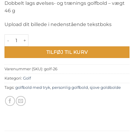
Dobbelt lags øvelses- og trænings golfbold – vægt
46 g
Upload dit billede i nedenstående tekstboks
Golfbold med tryk: I let my balls do the talking antal
TILFØJ TIL KURV
Varenummer (SKU):
golf-26
Kategori:
Golf
Tags:
golfbold med tryk
,
personlig golfbold
,
sjove goldbolde