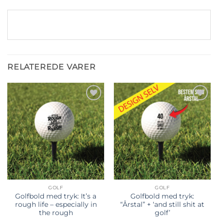
RELATEREDE VARER
Tilføj til
Tilføj til
ønskeliste
ønskeliste
GOLF
GOLF
Golfbold med tryk: It’s a
Golfbold med tryk:
rough life – especially in
“Årstal” + ‘and still shit at
the rough
golf’