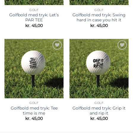
GOLF
GOLF
Golfbold med tryk: Let’s
Golfbold med tryk: Swing
PAR TEE
hard in case you hit it
kr.
45,00
kr.
45,00
Tilføj til
Tilføj til
ønskeliste
ønskeliste
GOLF
GOLF
Golfbold med tryk: Tee
Golfbold med tryk: Grip it
time is me
and rip it
kr.
45,00
kr.
45,00