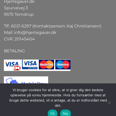
Hjertegaver.dk
Spurvevej 3
9575 Terndrup
Tlf.: 6021 6297 (Kontaktperson: Kaj Christiansen)
Mail:
info@hjertegaver.dk
CVR: 20145404
BETALING
Vi bruger cookies for at sikre, at vi giver dig den bedste
oplevelse på vores hjemmeside. Hvis du fortsætter med at
bruge dette websted, vil vi antage, at du er indforstået med
det.
Copyright 2026 ©
Hjertegaver.dk
| Hjertegaver.dk er et
Ok
Nej
selskab under firmaet Interact