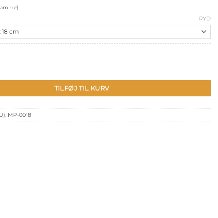
til
kr. 269,00
u/ramme]
RYD
TILFØJ TIL KURV
U):
MP-0018