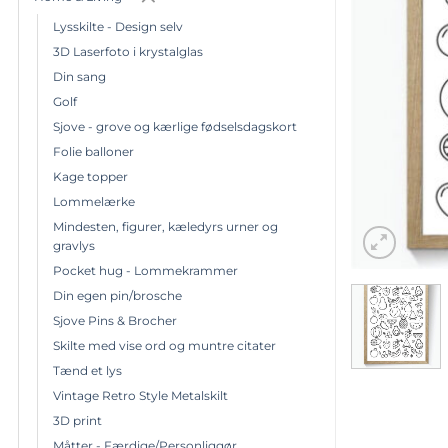
Lysskilte - Design selv
3D Laserfoto i krystalglas
Din sang
Golf
Sjove - grove og kærlige fødselsdagskort
Folie balloner
Kage topper
Lommelærke
Mindesten, figurer, kæledyrs urner og
gravlys
Pocket hug - Lommekrammer
Din egen pin/brosche
Sjove Pins & Brocher
Skilte med vise ord og muntre citater
Tænd et lys
Vintage Retro Style Metalskilt
3D print
Måtter - Færdige/Personliggør