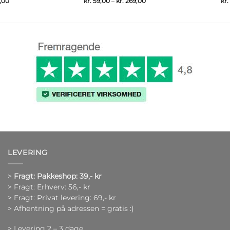
Prisinterval:
Prisinterval:
,00
kr.
59,00
–
kr.
269,00
kr.
kr. 59,00
kr. 59,00
til
til
kr. 269,00
kr. 269,00
LEVERING
>
Fragt: Pakkeshop: 39,- kr
> Fragt: Erhverv: 56,- kr
> Fragt: Privat levering: 69,- kr
> Afhentning på adressen = gratis :)
> Levering 2 – 3 dage