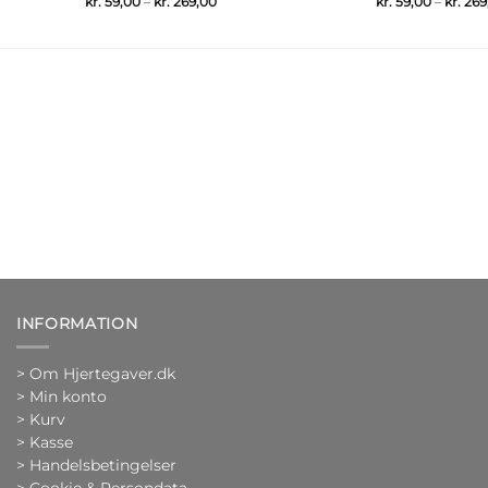
Prisinterval:
kr.
59,00
–
kr.
269,00
kr.
59,00
–
kr.
269
kr. 59,00
til
kr. 269,00
INFORMATION
>
Om Hjertegaver.dk
>
Min konto
>
Kurv
>
Kasse
> Handelsbetingelser