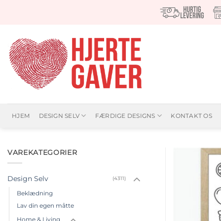
Fortsæt
til
indhold
HJEM
DESIGN SELV
FÆRDIGE DESIGNS
KONTAKT OS
VAREKATEGORIER
Design Selv
(4311)
Beklædning
Lav din egen måtte
Home & Living