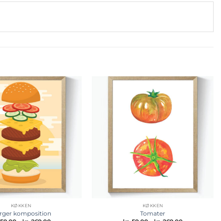
Tilføj til
Tilføj til
ønskeliste
ønskeliste
KØKKEN
KØKKEN
rger komposition
Tomater