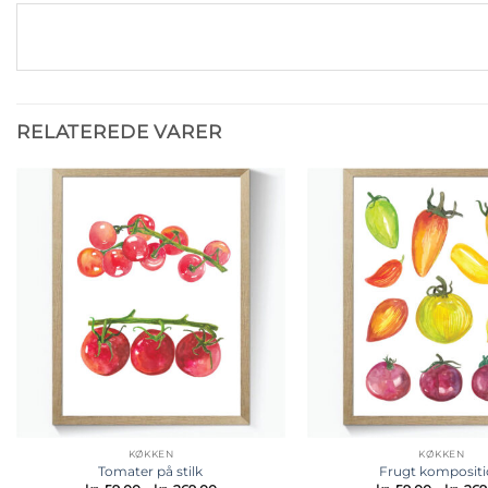
RELATEREDE VARER
Tilføj til
ønskeliste
KØKKEN
KØKKEN
Tomater på stilk
Frugt komposit