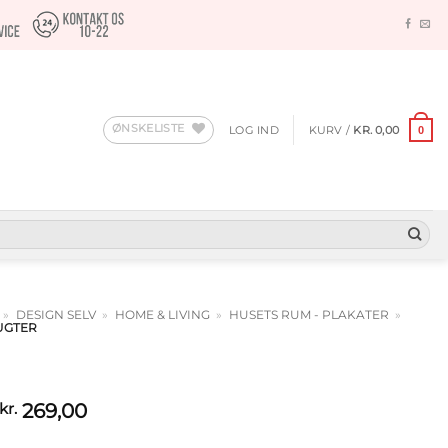
ØNSKELISTE
LOG IND
KURV /
KR.
0,00
0
»
DESIGN SELV
»
HOME & LIVING
»
HUSETS RUM - PLAKATER
»
UGTER
Prisinterval:
269,00
kr.
kr. 59,00