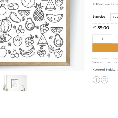
[Billedet leveres 
Størrelse
kr.
59,00
Frugter antal
Varenummer (SK
Kategori:
Køkken