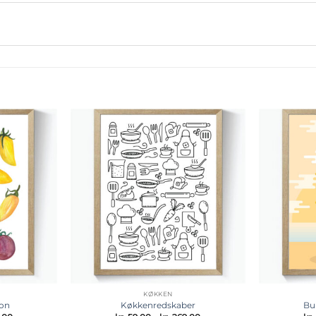
Tilføj til
Tilføj til
ønskeliste
ønskeliste
KØKKEN
ion
Køkkenredskaber
Bu