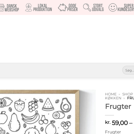
Søg
efter:
HOME
»
SHOP
KØKKEN
»
FR
Frugter
Tilføj til
ønskeliste
59,00
–
kr.
Frugter