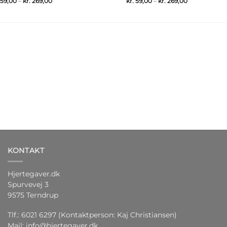
Prisinterval:
Prisinterval:
59,00
–
kr.
269,00
kr.
59,00
–
kr.
269,00
kr. 59,00
kr. 59,00
til
til
kr. 269,00
kr. 269,00
KONTAKT
Hjertegaver.dk
Spurvevej 3
9575 Terndrup
Tlf.: 6021 6297 (Kontaktperson: Kaj Christiansen)
Mail:
info@hjertegaver.dk