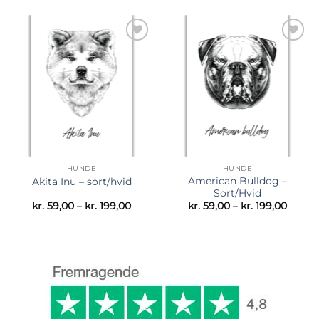
til
til
kr. 199,00
kr. 199
Tilføj til
Tilføj til
ønskeliste
ønskeliste
HUNDE
HUNDE
American Bulldog –
Akita Inu – sort/hvid
Sort/Hvid
Prisinterval:
Prisint
kr.
59,00
–
kr.
199,00
kr.
59,00
–
kr.
199,00
kr. 59,00
kr. 59,
til
til
kr. 199,00
kr. 199