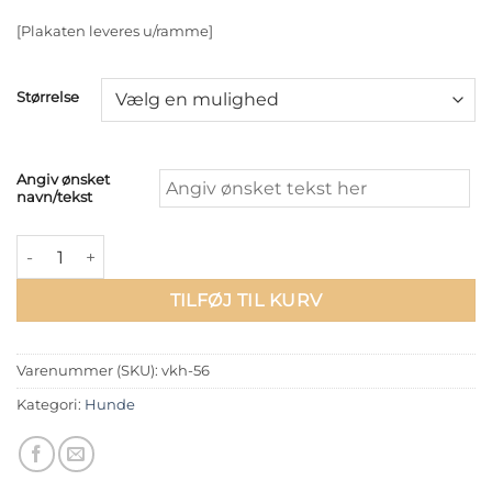
[Plakaten leveres u/ramme]
Størrelse
Angiv ønsket
navn/tekst
Cocker Spaniel Puppy - Sort/Hvid antal
TILFØJ TIL KURV
Varenummer (SKU):
vkh-56
Kategori:
Hunde