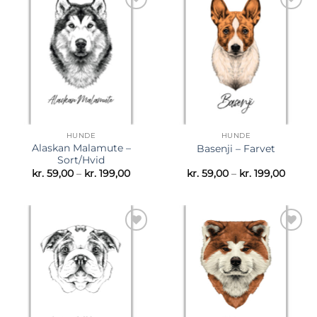
Tilføj til
Tilføj til
ønskeliste
ønskeliste
HUNDE
HUNDE
Alaskan Malamute –
Basenji – Farvet
Sort/Hvid
Prisinterval:
Prisint
kr.
59,00
–
kr.
199,00
kr.
59,00
–
kr.
199,00
kr. 59,00
kr. 59,
til
til
kr. 199,00
kr. 199
Tilføj til
Tilføj til
ønskeliste
ønskeliste