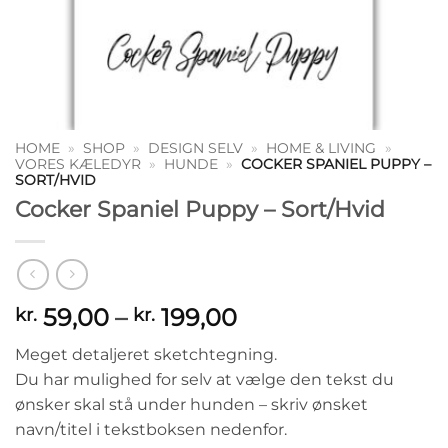
HOME
»
SHOP
»
DESIGN SELV
»
HOME & LIVING
»
VORES KÆLEDYR
»
HUNDE
»
COCKER SPANIEL PUPPY –
SORT/HVID
Cocker Spaniel Puppy – Sort/Hvid
Prisinterval:
59,00
–
199,00
kr.
kr.
kr. 59,00
Meget detaljeret sketchtegning.
til
Du har mulighed for selv at vælge den tekst du
kr. 199,00
ønsker skal stå under hunden – skriv ønsket
navn/titel i tekstboksen nedenfor.