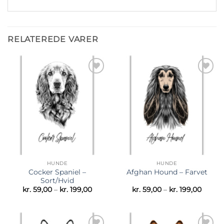
RELATEREDE VARER
Tilføj til
Tilføj til
ønskeliste
ønskeliste
HUNDE
HUNDE
Cocker Spaniel –
Afghan Hound – Farvet
Sort/Hvid
Prisinterval:
Prisint
kr.
59,00
–
kr.
199,00
kr.
59,00
–
kr.
199,00
kr. 59,00
kr. 59,
til
til
kr. 199,00
kr. 199