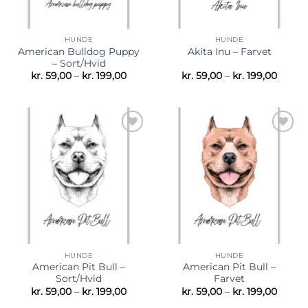
HUNDE
HUNDE
American Bulldog Puppy
Akita Inu – Farvet
– Sort/Hvid
Prisinterval:
Prisint
kr.
59,00
–
kr.
199,00
kr.
59,00
–
kr.
199,00
kr. 59,00
kr. 59,
til
til
kr. 199,00
kr. 199
Tilføj til
Tilføj til
ønskeliste
ønskeliste
HUNDE
HUNDE
American Pit Bull –
American Pit Bull –
Sort/Hvid
Farvet
Prisinterval:
Prisint
kr.
59,00
–
kr.
199,00
kr.
59,00
–
kr.
199,00
kr. 59,00
kr. 59,