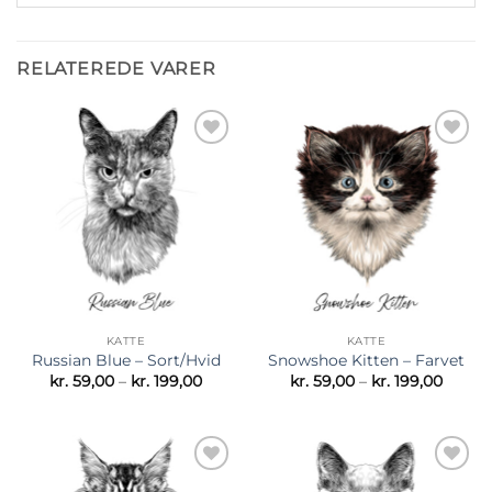
RELATEREDE VARER
Tilføj til
Tilføj til
ønskeliste
ønskeliste
KATTE
KATTE
Russian Blue – Sort/Hvid
Snowshoe Kitten – Farvet
Prisinterval:
Prisint
kr.
59,00
–
kr.
199,00
kr.
59,00
–
kr.
199,00
kr. 59,00
kr. 59,
til
til
kr. 199,00
kr. 199
Tilføj til
Tilføj til