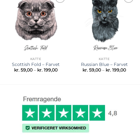
Tilføj til
Tilføj til
ønskeliste
ønskeliste
KATTE
KATTE
Scottish Fold – Farvet
Russian Blue – Farvet
Prisinterval:
Prisint
kr.
59,00
–
kr.
199,00
kr.
59,00
–
kr.
199,00
kr. 59,00
kr. 59,
til
til
kr. 199,00
kr. 199