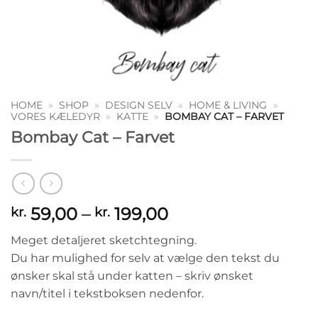
HOME
»
SHOP
»
DESIGN SELV
»
HOME & LIVING
»
VORES KÆLEDYR
»
KATTE
»
BOMBAY CAT – FARVET
Bombay Cat – Farvet
Prisinterval:
59,00
–
199,00
kr.
kr.
kr. 59,00
Meget detaljeret sketchtegning.
til
Du har mulighed for selv at vælge den tekst du
kr. 199,00
ønsker skal stå under katten – skriv ønsket
navn/titel i tekstboksen nedenfor.