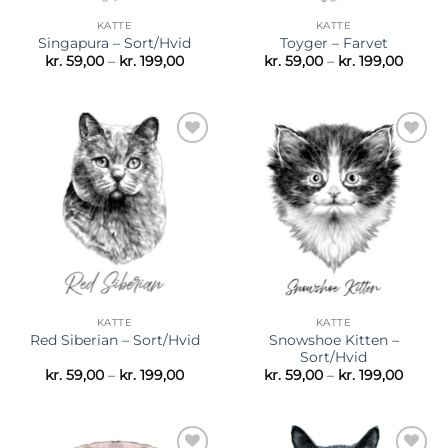
KATTE
KATTE
Singapura – Sort/Hvid
Toyger – Farvet
Prisinterval:
Prisint
kr.
59,00
–
kr.
199,00
kr.
59,00
–
kr.
199,00
kr. 59,00
kr. 59,
til
til
kr. 199,00
kr. 199
Tilføj til
Tilføj til
ønskeliste
ønskeliste
KATTE
KATTE
Snowshoe Kitten –
Red Siberian – Sort/Hvid
Sort/Hvid
Prisinterval:
Prisint
kr.
59,00
–
kr.
199,00
kr.
59,00
–
kr.
199,00
kr. 59,00
kr. 59,
til
til
kr. 199,00
kr. 199