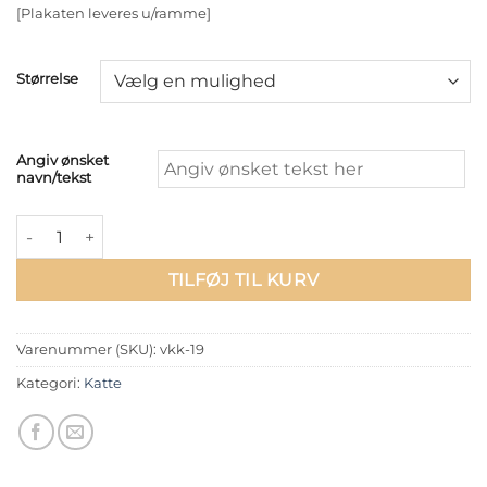
[Plakaten leveres u/ramme]
Størrelse
Angiv ønsket
navn/tekst
Bombay Cat - Farvet antal
TILFØJ TIL KURV
Varenummer (SKU):
vkk-19
Kategori:
Katte