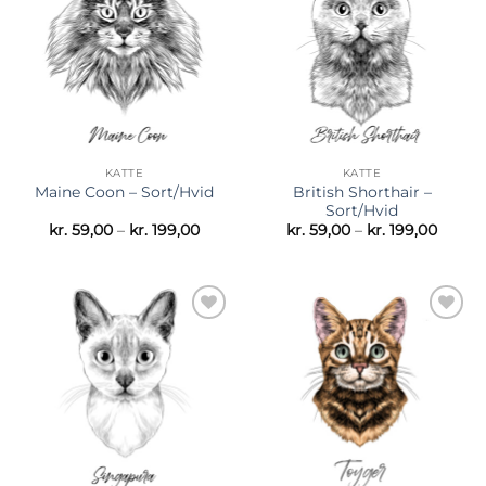
ønskeliste
ønskeliste
KATTE
KATTE
British Shorthair –
Maine Coon – Sort/Hvid
Sort/Hvid
Prisinterval:
Prisint
kr.
59,00
–
kr.
199,00
kr.
59,00
–
kr.
199,00
kr. 59,00
kr. 59,
til
til
kr. 199,00
kr. 199
Tilføj til
Tilføj til
ønskeliste
ønskeliste