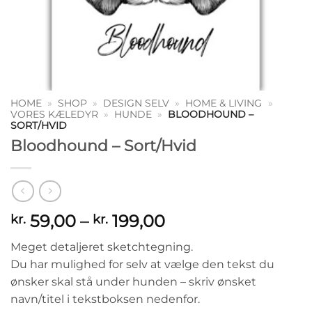
HOME
»
SHOP
»
DESIGN SELV
»
HOME & LIVING
»
VORES KÆLEDYR
»
HUNDE
»
BLOODHOUND –
SORT/HVID
Bloodhound – Sort/Hvid
Prisinterval:
59,00
–
199,00
kr.
kr.
kr. 59,00
Meget detaljeret sketchtegning.
til
Du har mulighed for selv at vælge den tekst du
kr. 199,00
ønsker skal stå under hunden – skriv ønsket
navn/titel i tekstboksen nedenfor.