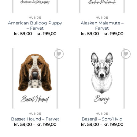
HUNDE
HUNDE
American Bulldog Puppy
Alaskan Malamute –
– Farvet
Farvet
Prisinterval:
Prisint
kr.
59,00
–
kr.
199,00
kr.
59,00
–
kr.
199,00
kr. 59,00
kr. 59,
til
til
kr. 199,00
kr. 199
Tilføj til
Tilføj til
ønskeliste
ønskeliste
HUNDE
HUNDE
Basset Hound – Farvet
Basenji – Sort/Hvid
Prisinterval:
Prisint
kr.
59,00
–
kr.
199,00
kr.
59,00
–
kr.
199,00
kr. 59,00
kr. 59,
til
til
kr. 199,00
kr. 199