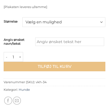
[Plakaten leveres u/ramme]
Størrelse
Angiv ønsket
navn/tekst
Bloodhound - Sort/Hvid antal
TILFØJ TIL KURV
Varenummer (SKU):
vkh-34
Kategori:
Hunde