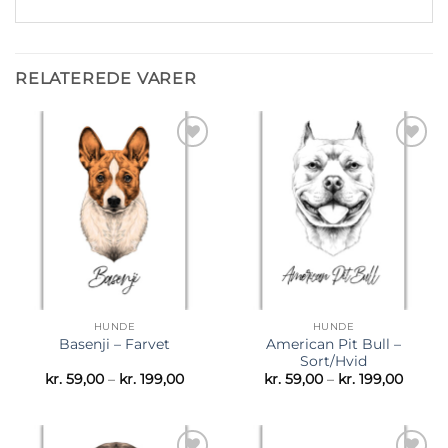
RELATEREDE VARER
Tilføj til
Tilføj til
ønskeliste
ønskeliste
HUNDE
HUNDE
American Pit Bull –
Basenji – Farvet
Sort/Hvid
Prisinterval:
Prisint
kr.
59,00
–
kr.
199,00
kr.
59,00
–
kr.
199,00
kr. 59,00
kr. 59,
til
til
kr. 199,00
kr. 199