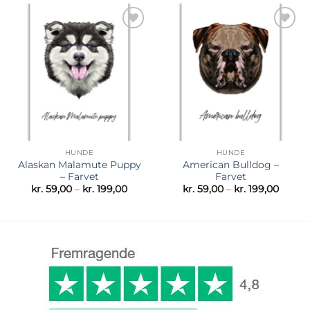
Tilføj til
Tilføj til
ønskeliste
ønskeliste
HUNDE
HUNDE
Alaskan Malamute Puppy
American Bulldog –
– Farvet
Farvet
Prisinterval:
Prisint
kr.
59,00
–
kr.
199,00
kr.
59,00
–
kr.
199,00
kr. 59,00
kr. 59,
til
til
kr. 199,00
kr. 199