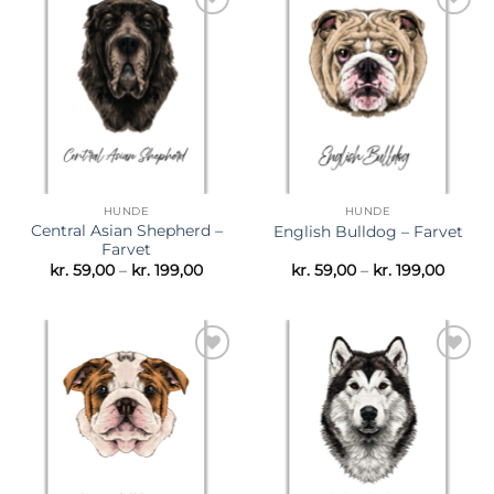
Tilføj til
Tilføj til
ønskeliste
ønskeliste
HUNDE
HUNDE
Central Asian Shepherd –
English Bulldog – Farvet
Farvet
Prisinterval:
Prisint
kr.
59,00
–
kr.
199,00
kr.
59,00
–
kr.
199,00
kr. 59,00
kr. 59,
til
til
kr. 199,00
kr. 199
Tilføj til
Tilføj til
ønskeliste
ønskeliste