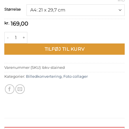
RYD
Størrelse
169,00
kr.
Billedkonvertering: Stained antal
TILFØJ TIL KURV
Varenummer (SKU):
bkv-stained
Kategorier:
Billedkonvertering
,
Foto collager