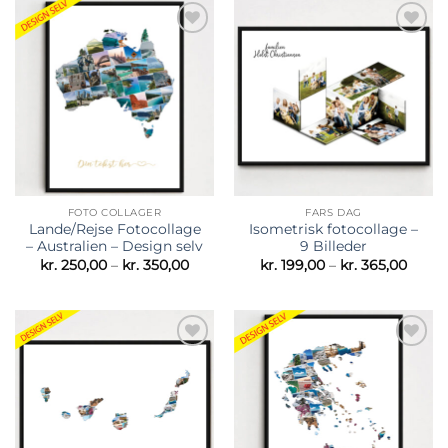
Tilføj til
Tilføj til
ønskeliste
ønskeliste
FOTO COLLAGER
FARS DAG
Lande/Rejse Fotocollage
Isometrisk fotocollage –
– Australien – Design selv
9 Billeder
Prisinterval:
Prisin
kr.
250,00
–
kr.
350,00
kr.
199,00
–
kr.
365,00
kr. 250,00
kr. 19
til
til
kr. 350,00
kr. 36
Tilføj til
Tilføj til
ønskeliste
ønskeliste