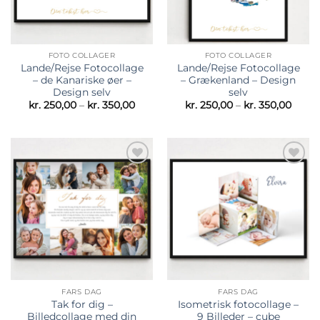
FOTO COLLAGER
FOTO COLLAGER
Lande/Rejse Fotocollage
Lande/Rejse Fotocollage
– de Kanariske øer –
– Grækenland – Design
Design selv
selv
Prisinterval:
Prisin
kr.
250,00
–
kr.
350,00
kr.
250,00
–
kr.
350,00
kr. 250,00
kr. 25
til
til
kr. 350,00
kr. 35
Tilføj til
Tilføj til
ønskeliste
ønskeliste
FARS DAG
FARS DAG
Tak for dig –
Isometrisk fotocollage –
Billedcollage med din
9 Billeder – cube