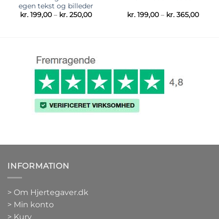
egen tekst og billeder
Prisinterval:
Prisin
kr.
199,00
–
kr.
250,00
kr.
199,00
–
kr.
365,00
kr. 199,00
kr. 19
til
til
kr. 250,00
kr. 36
INFORMATION
>
Om Hjertegaver.dk
>
Min konto
>
Kurv