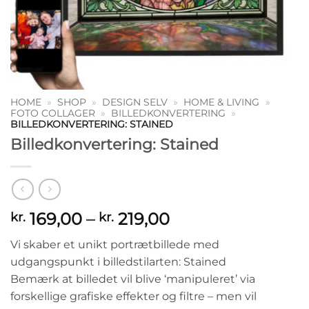
HOME
»
SHOP
»
DESIGN SELV
»
HOME & LIVING
»
FOTO COLLAGER
»
BILLEDKONVERTERING
»
BILLEDKONVERTERING: STAINED
Billedkonvertering: Stained
Prisinterval:
169,00
–
219,00
kr.
kr.
kr. 169,00
Vi skaber et unikt portrætbillede med
til
udgangspunkt i billedstilarten: Stained
kr. 219,00
Bemærk at billedet vil blive ‘manipuleret’ via
forskellige grafiske effekter og filtre – men vil