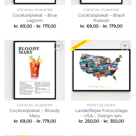
COCKTAIL PLAKATER
COCKTAIL PLAKATER
Cocktailplakat – Blue
Cocktailplakat – Black
Lagoon
Russian
Prisinterval:
Prisint
kr.
69,00
–
kr.
179,00
kr.
69,00
–
kr.
179,00
kr. 69,00
kr. 69
til
til
kr. 179,00
kr. 179
Tilføj til
Tilføj til
ønskeliste
ønskeliste
COCKTAIL PLAKATER
FOTO COLLAGER
Cocktailplakat – Bloody
Lande/Rejse Fotocollage
Mary
– USA – Design selv
Prisinterval:
Prisin
kr.
69,00
–
kr.
179,00
kr.
250,00
–
kr.
350,00
kr. 69,00
kr. 25
til
til
kr. 179,00
kr. 35