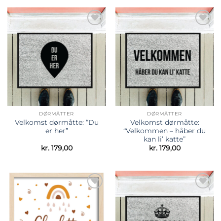
Tilføj til
Tilføj til
ønskeliste
ønskeliste
DØRMÅTTER
DØRMÅTTER
Velkomst dørmåtte: “Du
Velkomst dørmåtte:
er her”
“Velkommen – håber du
kan li’ katte”
kr.
179,00
kr.
179,00
Tilføj til
Tilføj til
ønskeliste
ønskeliste