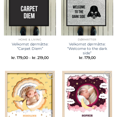
ønskeliste
ønskeliste
HOME & LIVING
DØRMÅTTER
Velkomst dørmåtte:
Velkomst dørmåtte:
“Carpet Diem”
“Welcome to the dark
side”
Prisinterval:
kr.
179,00
–
kr.
219,00
kr.
179,00
kr. 179,00
til
kr. 219,00
Tilføj til
Tilføj til
ønskeliste
ønskeliste