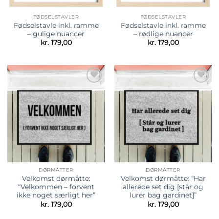
FØDSELSTAVLER
FØDSELSTAVLER
Fødselstavle inkl. ramme
Fødselstavle inkl. ramme
– gulige nuancer
– rødlige nuancer
kr.
179,00
kr.
179,00
Tilføj til
Tilføj til
ønskeliste
ønskeliste
DØRMÅTTER
DØRMÅTTER
Velkomst dørmåtte:
Velkomst dørmåtte: “Har
“Velkommen – forvent
allerede set dig [står og
ikke noget særligt her”
lurer bag gardinet]”
kr.
179,00
kr.
179,00