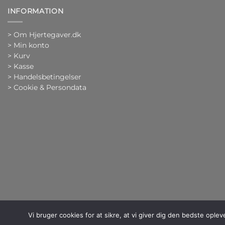
INFORMATION
>
Om Hjertegaver.dk
>
Min konto
>
Kurv
>
Kasse
> Handelsbetingelser
> Cookie & Persondata
Vi bruger cookies for at sikre, at vi giver dig den bedste opl
Copy