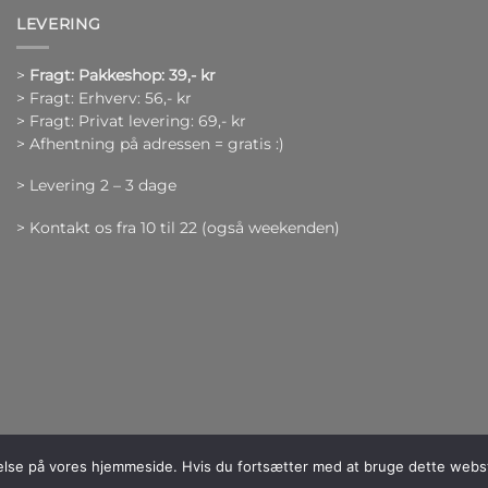
LEVERING
>
Fragt: Pakkeshop: 39,- kr
> Fragt: Erhverv: 56,- kr
> Fragt: Privat levering: 69,- kr
> Afhentning på adressen = gratis :)
> Levering 2 – 3 dage
> Kontakt os fra 10 til 22 (også weekenden)
evelse på vores hjemmeside. Hvis du fortsætter med at bruge dette webste
right 2026 ©
Hjertegaver.dk
| Hjertegaver.dk er et selskab under firmaet In