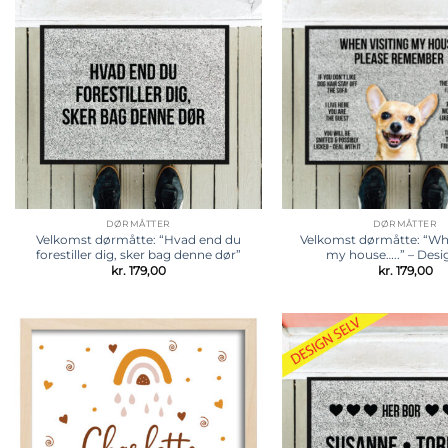
Tilføj til
ønskeliste
DØRMÅTTER
DØRMÅTTER
Velkomst dørmåtte: “Hvad end du
Velkomst dørmåtte: “Whe
forestiller dig, sker bag denne dør”
my house…..” – Desig
kr.
179,00
kr.
179,00
Tilføj til
ønskeliste