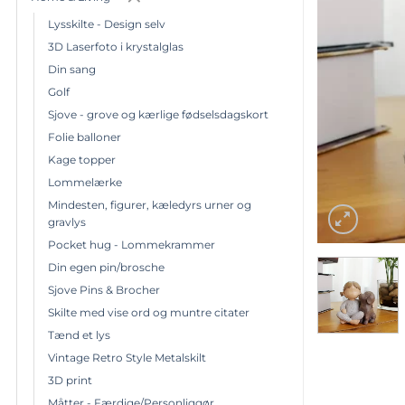
Lysskilte - Design selv
3D Laserfoto i krystalglas
Din sang
Golf
Sjove - grove og kærlige fødselsdagskort
Folie balloner
Kage topper
Lommelærke
Mindesten, figurer, kæledyrs urner og
gravlys
Pocket hug - Lommekrammer
Din egen pin/brosche
Sjove Pins & Brocher
Skilte med vise ord og muntre citater
Tænd et lys
Vintage Retro Style Metalskilt
3D print
Måtter - Færdige/Personliggør