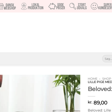
Søg
efter:
HOME
»
SHOP
LILLE PIGE M
Beloved
Tilføj til
ønskeliste
89,00
kr.
Beloved: Lill