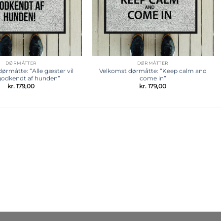
DØRMÅTTER
DØRMÅTTER
ørmåtte: “Alle gæster vil
Velkomst dørmåtte: “Keep calm and
 godkendt af hunden”
come in”
kr.
179,00
kr.
179,00