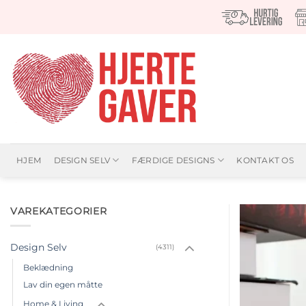
Fortsæt
til
indhold
HJEM
DESIGN SELV
FÆRDIGE DESIGNS
KONTAKT OS
VAREKATEGORIER
Design Selv
(4311)
Beklædning
Lav din egen måtte
Home & Living