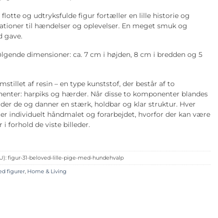
otte og udtryksfulde figur fortæller en lille historie og
ationer til hændelser og oplevelser. En meget smuk og
d gave.
ølgende dimensioner: ca. 7 cm i højden, 8 cm i bredden og 5
mstillet af resin – en type kunststof, der består af to
nter: harpiks og hærder. Når disse to komponenter blandes
r de og danner en stærk, holdbar og klar struktur. Hver
fter individuelt håndmalet og forarbejdet, hvorfor der kan være
 i forhold de viste billeder.
U):
figur-31-beloved-lille-pige-med-hundehvalp
d figurer
,
Home & Living