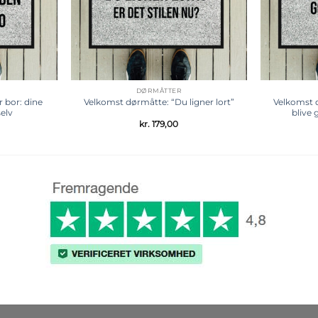
DØRMÅTTER
 bor: dine
Velkomst d
Velkomst dørmåtte: “Du ligner lort”
elv
blive
kr.
179,00