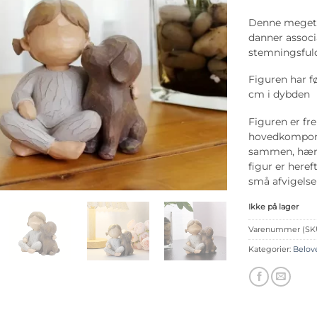
Denne meget fl
danner associ
stemningsful
Figuren har f
cm i dybden
Figuren er fre
hovedkompone
sammen, hærde
figur er here
små afvigelser
Ikke på lager
Varenummer (SK
Kategorier:
Belove