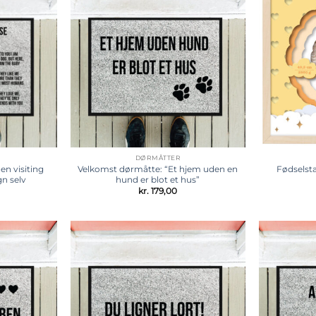
Tilføj til
Tilføj til
ønskeliste
ønskeliste
DØRMÅTTER
n visiting
Velkomst dørmåtte: “Et hjem uden en
Fødselsta
n selv
hund er blot et hus”
kr.
179,00
Tilføj til
Tilføj til
ønskeliste
ønskeliste