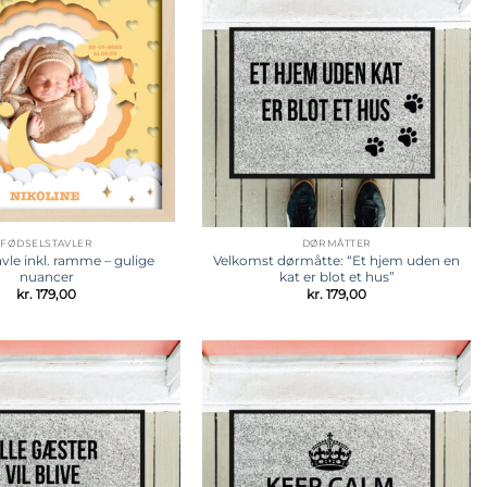
Tilføj til
Tilføj til
ønskeliste
ønskeliste
FØDSELSTAVLER
DØRMÅTTER
vle inkl. ramme – gulige
Velkomst dørmåtte: “Et hjem uden en
nuancer
kat er blot et hus”
kr.
179,00
kr.
179,00
Tilføj til
Tilføj til
ønskeliste
ønskeliste