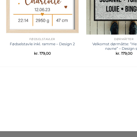
FØDSELSTAVLER
DØRMÅTTER
Velkomst dørmåtte: “Her
Fødselstavle inkl. ramme – Design 2
navne” – Design s
kr.
179,00
kr.
179,00