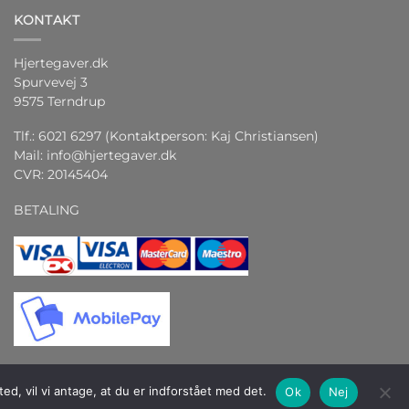
KONTAKT
Hjertegaver.dk
Spurvevej 3
9575 Terndrup
Tlf.: 6021 6297 (Kontaktperson: Kaj Christiansen)
Mail:
info@hjertegaver.dk
CVR: 20145404
BETALING
d, vil vi antage, at du er indforstået med det.
Ok
Nej
teract