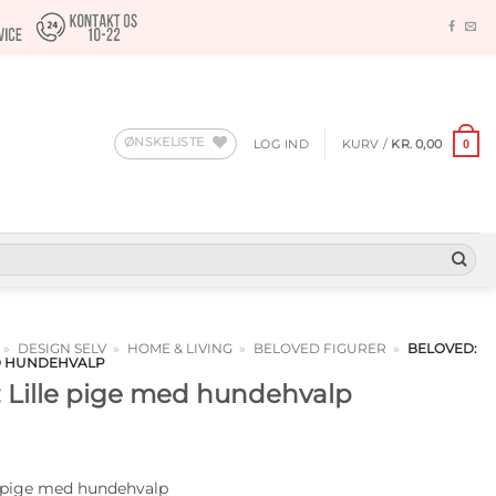
ØNSKELISTE
LOG IND
KURV /
KR.
0,00
0
»
DESIGN SELV
»
HOME & LIVING
»
BELOVED FIGURER
»
BELOVED:
ED HUNDEHVALP
: Lille pige med hundehvalp
e pige med hundehvalp