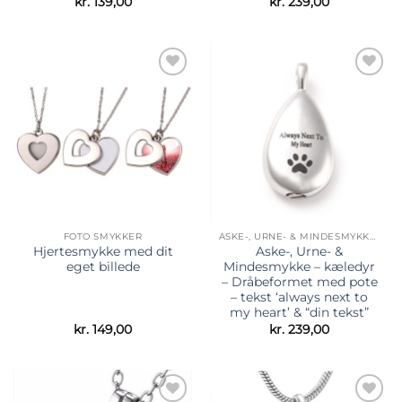
kr.
139,00
kr.
239,00
Tilføj til
Tilføj til
ønskeliste
ønskeliste
FOTO SMYKKER
ASKE-, URNE- & MINDESMYKKER
Hjertesmykke med dit
Aske-, Urne- &
eget billede
Mindesmykke – kæledyr
– Dråbeformet med pote
– tekst ‘always next to
my heart’ & “din tekst”
kr.
149,00
kr.
239,00