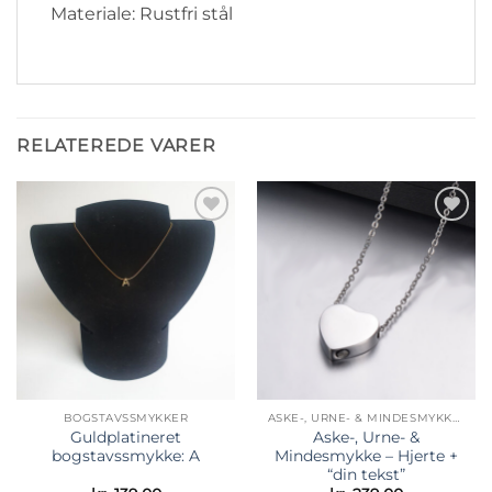
Materiale: Rustfri stål
RELATEREDE VARER
Tilføj til
Tilføj til
ønskeliste
ønskeliste
BOGSTAVSSMYKKER
ASKE-, URNE- & MINDESMYKKER
Guldplatineret
Aske-, Urne- &
bogstavssmykke: A
Mindesmykke – Hjerte +
“din tekst”