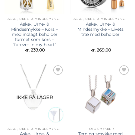
ASKE-, URNE- & MINDESMYKKER
ASKE-, URNE- & MINDESMYKKER
Aske-, Urne- &
Aske-, Urne- &
Mindesmykke – Kors –
Mindesmykke – Livets
med indlagt beholder
træ med beholder
formet som kors –
“forever in my heart”
kr.
239,00
kr.
269,00
Tilføj til
Tilføj til
ønskeliste
ønskeliste
IKKE PÅ LAGER
ASKE-, URNE- & MINDESMYKKER
FOTO SMYKKER
Aske-, Urne- &
Terning smykke med