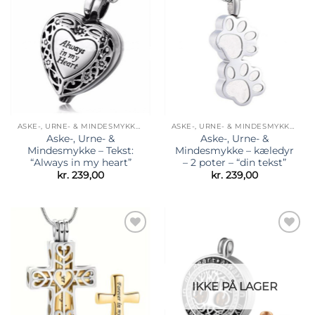
Tilføj til
Tilføj til
ønskeliste
ønskeliste
ASKE-, URNE- & MINDESMYKKER
ASKE-, URNE- & MINDESMYKKER
Aske-, Urne- &
Aske-, Urne- &
Mindesmykke – Tekst:
Mindesmykke – kæledyr
“Always in my heart”
– 2 poter – “din tekst”
kr.
239,00
kr.
239,00
Tilføj til
Tilføj til
ønskeliste
ønskeliste
IKKE PÅ LAGER