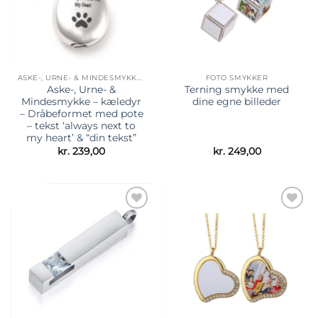
ASKE-, URNE- & MINDESMYKKER
FOTO SMYKKER
Aske-, Urne- &
Terning smykke med
Mindesmykke – kæledyr
dine egne billeder
– Dråbeformet med pote
– tekst ‘always next to
my heart’ & “din tekst”
kr.
239,00
kr.
249,00
Tilføj til
Tilføj til
ønskeliste
ønskeliste