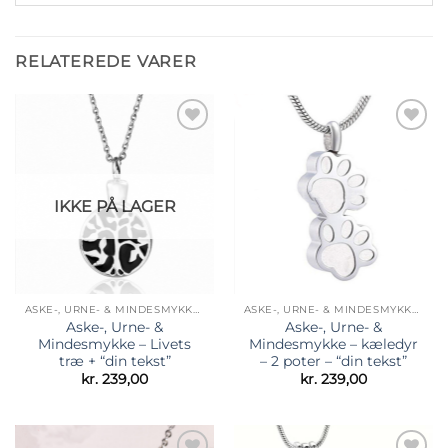
RELATEREDE VARER
Tilføj til
Tilføj til
ønskeliste
ønskeliste
IKKE PÅ LAGER
ASKE-, URNE- & MINDESMYKKER
ASKE-, URNE- & MINDESMYKKER
Aske-, Urne- &
Aske-, Urne- &
Mindesmykke – Livets
Mindesmykke – kæledyr
træ + “din tekst”
– 2 poter – “din tekst”
kr.
239,00
kr.
239,00