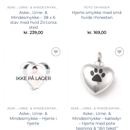
ASKE-, URNE- & MINDESMYKKER
FOTO SMYKKER
Aske-, Urne- &
Hjerte smykke med små
Mindesmykke – 38 x 6
hvide rhinesten
stav med hvid Zirconia
sted
kr.
239,00
kr.
169,00
Tilføj til
Tilføj til
ønskeliste
ønskeliste
IKKE PÅ LAGER
ASKE-, URNE- & MINDESMYKKER
ASKE-, URNE- & MINDESMYKKER
Aske-, Urne- &
Aske-, Urne- &
Mindesmykke – Hjerte i
Mindesmykke – kæledyr
hjerte
– Hjerte med pote
tegning & “din tekst”