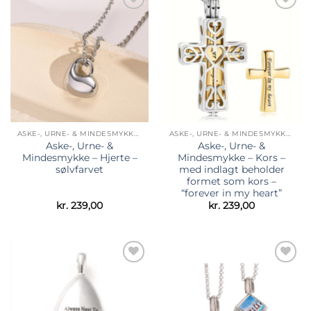
Tilføj til
Tilføj til
ønskeliste
ønskeliste
ASKE-, URNE- & MINDESMYKKER
ASKE-, URNE- & MINDESMYKKER
Aske-, Urne- &
Aske-, Urne- &
Mindesmykke – Hjerte –
Mindesmykke – Kors –
sølvfarvet
med indlagt beholder
formet som kors –
“forever in my heart”
kr.
239,00
kr.
239,00
Tilføj til
Tilføj til
ønskeliste
ønskeliste