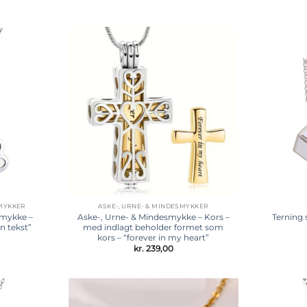
Tilføj til
Tilføj til
ønskeliste
ønskeliste
SMYKKER
ASKE-, URNE- & MINDESMYKKER
smykke –
Aske-, Urne- & Mindesmykke – Kors –
Terning
in tekst”
med indlagt beholder formet som
kors – “forever in my heart”
kr.
239,00