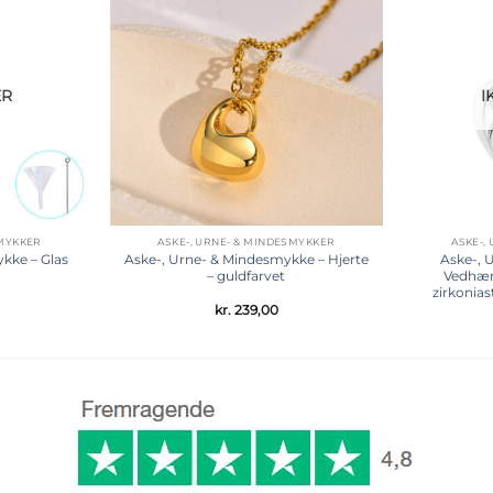
Tilføj til
Tilføj til
ønskeliste
ønskeliste
ER
I
SMYKKER
ASKE-, URNE- & MINDESMYKKER
ASKE-,
kke – Glas
Aske-, Urne- & Mindesmykke – Hjerte
Aske-, 
– guldfarvet
Vedhæn
zirkonias
kr.
239,00