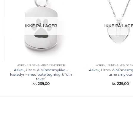
Tilføj til
ønskeliste
IKKE PÅ LAGER
IKKE PÅ LAG
ASKE-, URNE- & MINDESMYKKER
ASKE-, URNE- & MINDE
Aske-, Urne- & Mindesmykke –
Aske-, Urne- & Mindesmy
kæledyr – med pote tegning & “din
urne smykke
tekst”
kr.
239,00
kr.
239,00