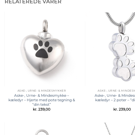
RELATEREDE VARER
Tilføj til
ønskeliste
ASKE-, URNE- & MINDESMYKKER
ASKE-, URNE- & MINDE
Aske-, Urne- & Mindesmykke –
Aske-, Urne- & Minde
kæledyr – Hjerte med pote tegning &
kæledyr – 2 poter – “d
“din tekst”
kr.
239,00
kr.
239,00