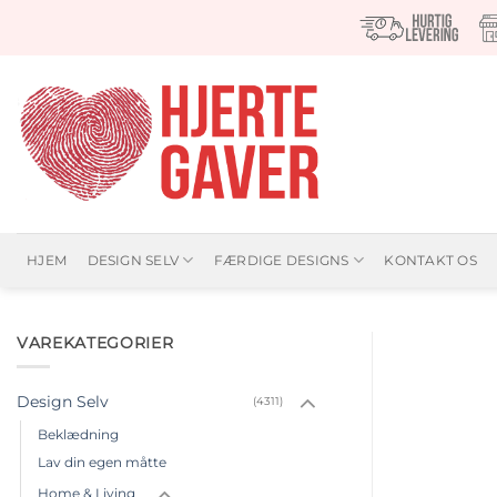
Fortsæt
til
indhold
HJEM
DESIGN SELV
FÆRDIGE DESIGNS
KONTAKT OS
VAREKATEGORIER
Design Selv
(4311)
Beklædning
Lav din egen måtte
Home & Living