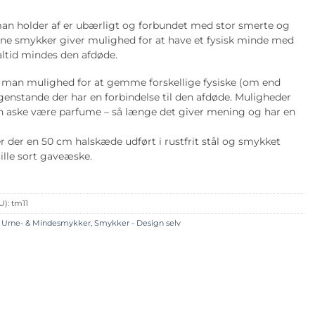
an holder af er ubærligt og forbundet med stor smerte og
rne smykker giver mulighed for at have et fysisk minde med
altid mindes den afdøde.
 man mulighed for at gemme forskellige fysiske (om end
nstande der har en forbindelse til den afdøde. Muligheder
n aske være parfume – så længe det giver mening og har en
 der en 50 cm halskæde udført i rustfrit stål og smykket
ille sort gaveæske.
U):
tm11
, Urne- & Mindesmykker
,
Smykker - Design selv