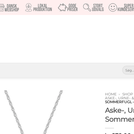
Søg
efter:
HOME
»
SHOP
ASKE-, URNE-
SOMMERFUGL –
Tilføj til
Aske-, 
ønskeliste
Sommerf