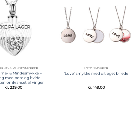
Tilføj til
Tilføj til
ønskeliste
ønskeliste
KKE PÅ LAGER
 URNE- & MINDESMYKKER
FOTO SMYKKER
Urne- & Mindesmykke –
‘Love’ smykke med dit eget billede
g med pote og hvide
ten omkranset af vinger
kr.
239,00
kr.
149,00