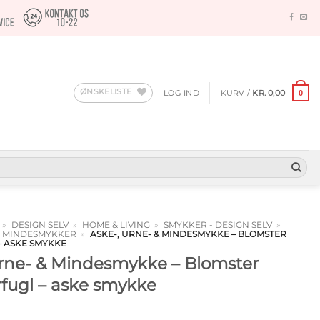
ØNSKELISTE
LOG IND
KURV /
KR.
0,00
0
»
DESIGN SELV
»
HOME & LIVING
»
SMYKKER - DESIGN SELV
»
 & MINDESMYKKER
»
ASKE-, URNE- & MINDESMYKKE – BLOMSTER
 ASKE SMYKKE
Urne- & Mindesmykke – Blomster
ugl – aske smykke