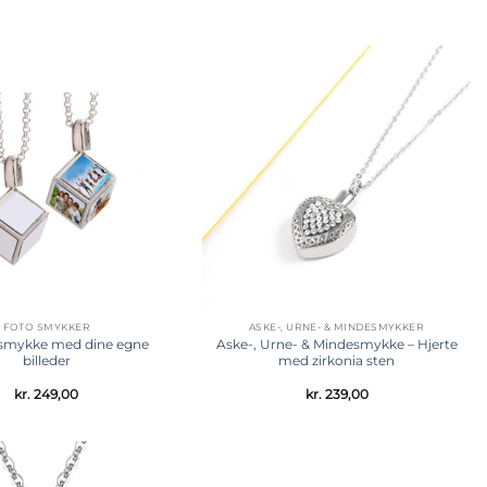
Tilføj til
Tilføj til
ønskeliste
ønskeliste
FOTO SMYKKER
ASKE-, URNE- & MINDESMYKKER
 smykke med dine egne
Aske-, Urne- & Mindesmykke – Hjerte
billeder
med zirkonia sten
kr.
249,00
kr.
239,00