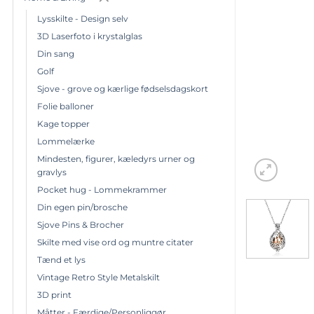
Lysskilte - Design selv
3D Laserfoto i krystalglas
Din sang
Golf
Sjove - grove og kærlige fødselsdagskort
Folie balloner
Kage topper
Lommelærke
Mindesten, figurer, kæledyrs urner og
gravlys
Pocket hug - Lommekrammer
Din egen pin/brosche
Sjove Pins & Brocher
Skilte med vise ord og muntre citater
Tænd et lys
Vintage Retro Style Metalskilt
3D print
Måtter - Færdige/Personliggør