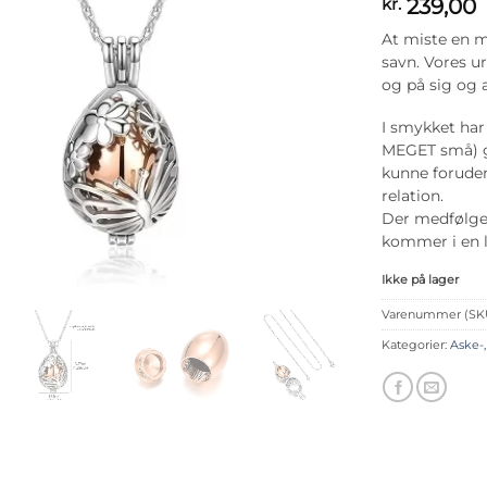
239,00
kr.
At miste en m
savn. Vores u
og på sig og 
I smykket har
MEGET små) ge
kunne forude
relation.
Der medfølger
kommer i en l
Ikke på lager
Varenummer (SK
Kategorier:
Aske-