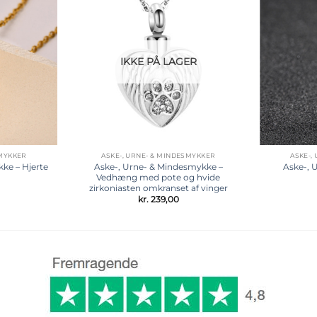
Tilføj til
Tilføj til
ønskeliste
ønskeliste
IKKE PÅ LAGER
SMYKKER
ASKE-, URNE- & MINDESMYKKER
ASKE-,
ke – Hjerte
Aske-, Urne- & Mindesmykke –
Aske-, 
Vedhæng med pote og hvide
zirkoniasten omkranset af vinger
kr.
239,00