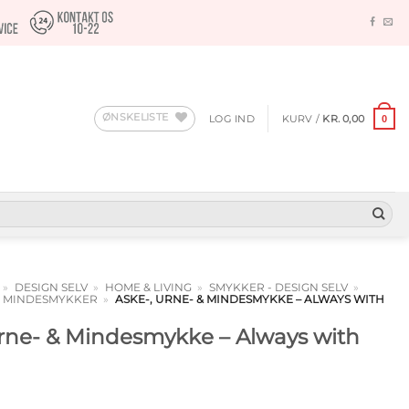
ØNSKELISTE
LOG IND
KURV /
KR.
0,00
0
»
DESIGN SELV
»
HOME & LIVING
»
SMYKKER - DESIGN SELV
»
 & MINDESMYKKER
»
ASKE-, URNE- & MINDESMYKKE – ALWAYS WITH
Urne- & Mindesmykke – Always with