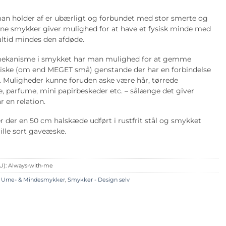
an holder af er ubærligt og forbundet med stor smerte og
rne smykker giver mulighed for at have et fysisk minde med
altid mindes den afdøde.
mekanisme i smykket har man mulighed for at gemme
ysiske (om end MEGET små) genstande der har en forbindelse
e. Muligheder kunne foruden aske være hår, tørrede
, parfume, mini papirbeskeder etc. – sålænge det giver
 en relation.
 der en 50 cm halskæde udført i rustfrit stål og smykket
ille sort gaveæske.
U):
Always-with-me
, Urne- & Mindesmykker
,
Smykker - Design selv