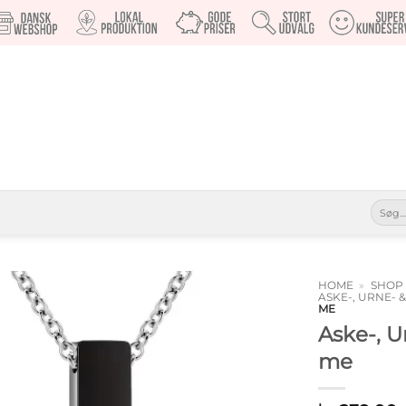
Søg
efter:
HOME
»
SHOP
ASKE-, URNE-
ME
Tilføj til
Aske-, 
ønskeliste
me