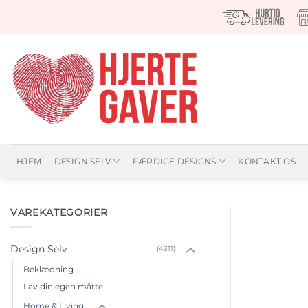
Fortsæt
til
indhold
HJEM
DESIGN SELV
FÆRDIGE DESIGNS
KONTAKT OS
VAREKATEGORIER
Design Selv
(4311)
Beklædning
Lav din egen måtte
Home & Living