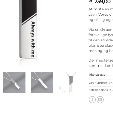
239,00
kr.
At miste en m
savn. Vores u
og på sig og 
Via en skrue
forskellige f
til den afdød
blomsterblade
mening og har
Der medfølger
kommer i en l
Ikke på lager
Varenummer (SK
Kategorier:
Aske-