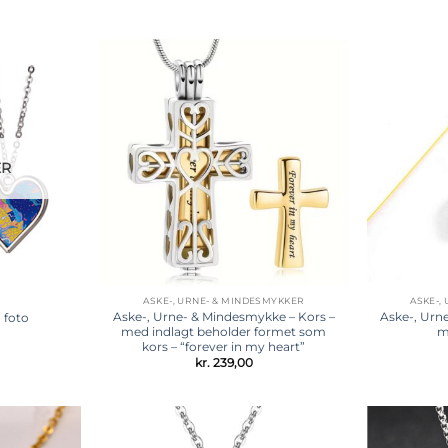
Tilføj til
Tilføj til
ønskeliste
ønskeliste
ER
ASKE-, URNE- & MINDESMYKKER
ASKE-,
Aske-, Urne- & Mindesmykke – Kors –
Aske-, Urn
 foto
med indlagt beholder formet som
m
kors – “forever in my heart”
kr.
239,00