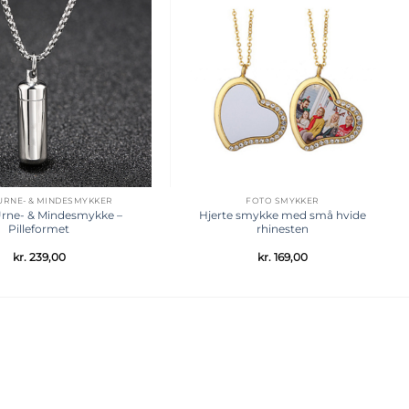
Tilføj til
Tilføj til
ønskeliste
ønskeliste
 URNE- & MINDESMYKKER
FOTO SMYKKER
Urne- & Mindesmykke –
Hjerte smykke med små hvide
Pilleformet
rhinesten
kr.
239,00
kr.
169,00