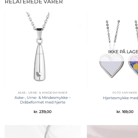
RELATEREDE VARER
Tilføj til
ønskeliste
IKKE PÅ LAG
ASKE-, URNE- & MINDESMYKKER
FOTO SMYKKER
Aske-, Urne- & Mindesmykke –
Hjertesmykke med
Dråbeformet med hjerte
kr.
239,00
kr.
169,00