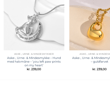
Tilføj til
ønskeliste
ASKE-, URNE- & MINDESMYKKER
ASKE-, URNE- & MINDE
Aske-, Urne- & Mindesmykke – Hund
Aske-, Urne- & Mindesmyk
med halvmåne – ‘you left paw prints
– guldfarvet
on my heart’
kr.
239,00
kr.
239,00