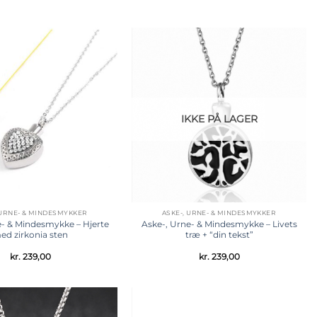
Tilføj til
Tilføj til
ønskeliste
ønskeliste
IKKE PÅ LAGER
 URNE- & MINDESMYKKER
ASKE-, URNE- & MINDESMYKKER
e- & Mindesmykke – Hjerte
Aske-, Urne- & Mindesmykke – Livets
ed zirkonia sten
træ + “din tekst”
kr.
239,00
kr.
239,00