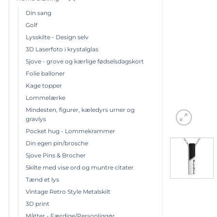
Din sang
Golf
Lysskilte - Design selv
3D Laserfoto i krystalglas
Sjove - grove og kærlige fødselsdagskort
Folie balloner
Kage topper
Lommelærke
Mindesten, figurer, kæledyrs urner og
gravlys
Pocket hug - Lommekrammer
Din egen pin/brosche
Sjove Pins & Brocher
Skilte med vise ord og muntre citater
Tænd et lys
Vintage Retro Style Metalskilt
3D print
Måtter - Færdige/Personliggør