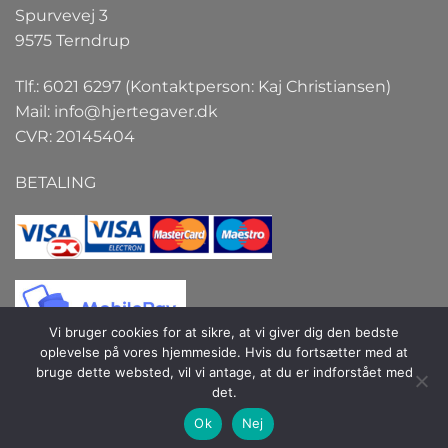
Spurvevej 3
9575 Terndrup
Tlf.: 6021 6297 (Kontaktperson: Kaj Christiansen)
Mail:
info@hjertegaver.dk
CVR: 20145404
BETALING
Vi bruger cookies for at sikre, at vi giver dig den bedste
oplevelse på vores hjemmeside. Hvis du fortsætter med at
bruge dette websted, vil vi antage, at du er indforstået med
det.
Copyright 2026 ©
Hjertegaver.dk
| Hjertegaver.dk er et
Ok
Nej
selskab under firmaet Interact