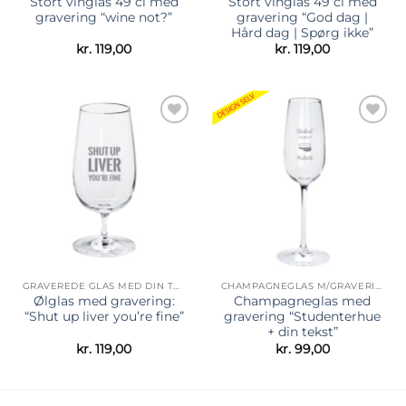
Stort vinglas 49 cl med
Stort vinglas 49 cl med
gravering “wine not?”
gravering “God dag |
Hård dag | Spørg ikke”
kr.
119,00
kr.
119,00
Tilføj til
Tilføj til
ønskeliste
ønskeliste
GRAVEREDE GLAS MED DIN TEKST
CHAMPAGNEGLAS M/GRAVERING
Ølglas med gravering:
Champagneglas med
“Shut up liver you’re fine”
gravering “Studenterhue
+ din tekst”
kr.
119,00
kr.
99,00