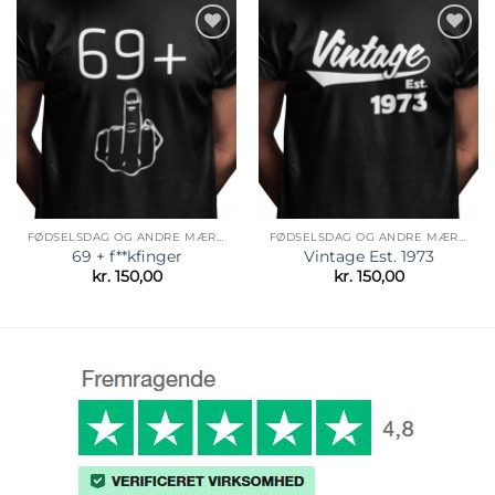
Tilføj til
Tilføj til
ønskeliste
ønskeliste
FØDSELSDAG OG ANDRE MÆRKEDAGE
FØDSELSDAG OG ANDRE MÆRKEDAGE
69 + f**kfinger
Vintage Est. 1973
kr.
150,00
kr.
150,00