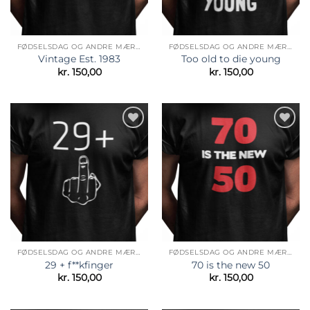
FØDSELSDAG OG ANDRE MÆRKEDAGE
FØDSELSDAG OG ANDRE MÆRKEDAGE
Vintage Est. 1983
Too old to die young
kr.
150,00
kr.
150,00
Tilføj til
Tilføj til
ønskeliste
ønskeliste
FØDSELSDAG OG ANDRE MÆRKEDAGE
FØDSELSDAG OG ANDRE MÆRKEDAGE
29 + f**kfinger
70 is the new 50
kr.
150,00
kr.
150,00