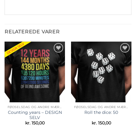
RELATEREDE VARER
Tilføj til
Tilføj til
ønskeliste
ønskeliste
FØDSELSDAG OG ANDRE MÆRKEDAGE
FØDSELSDAG OG ANDRE MÆRKEDAGE
Counting years – DESIGN
Roll the dice: 50
SELV
kr.
150,00
kr.
150,00