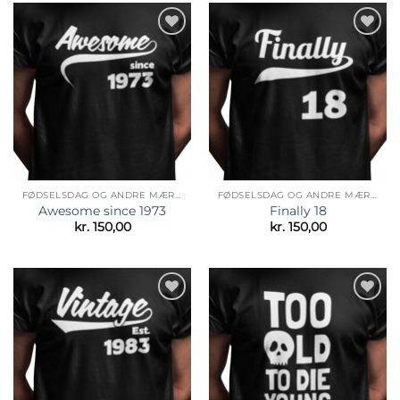
Tilføj til
Tilføj til
ønskeliste
ønskeliste
FØDSELSDAG OG ANDRE MÆRKEDAGE
FØDSELSDAG OG ANDRE MÆRKEDAGE
Awesome since 1973
Finally 18
kr.
150,00
kr.
150,00
Tilføj til
Tilføj til
ønskeliste
ønskeliste