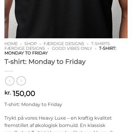
HOME
»
SHOP
»
FÆRDIGE DESIGNS
»
T-SHIRTS
FÆRDIGE DESIGNS
»
GOOD VIBES ONLY
»
T-SHIRT:
MONDAY TO FRIDAY
T-shirt: Monday to Friday
150,00
kr.
T-shirt: Monday to Friday
Trykt på vores Heavy Luxe – en kraftig kvalitet
fremstillet af økologisk bomuld. En klassisk