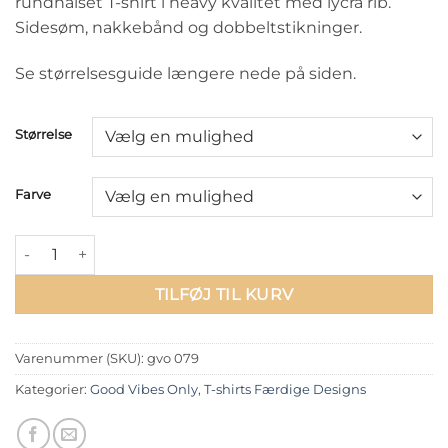
rundhalset T-shirt i heavy kvalitet med lycra rib.
Sidesøm, nakkebånd og dobbeltstikninger.
Se størrelsesguide længere nede på siden.
Størrelse
Farve
T-shirt: Monday to Friday antal
TILFØJ TIL KURV
Varenummer (SKU):
gvo 079
Kategorier:
Good Vibes Only
,
T-shirts Færdige Designs