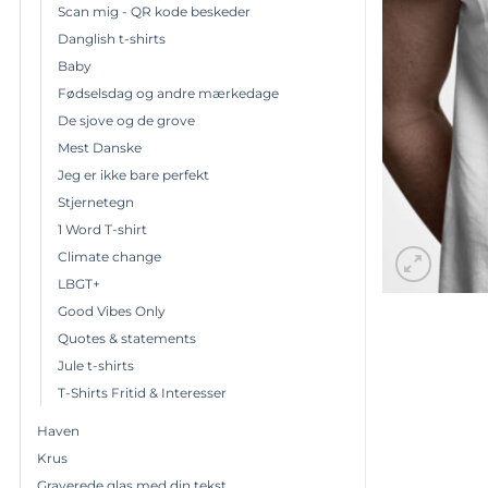
Scan mig - QR kode beskeder
Danglish t-shirts
Baby
Fødselsdag og andre mærkedage
De sjove og de grove
Mest Danske
Jeg er ikke bare perfekt
Stjernetegn
1 Word T-shirt
Climate change
LBGT+
Good Vibes Only
Quotes & statements
Jule t-shirts
T-Shirts Fritid & Interesser
Haven
Krus
Graverede glas med din tekst