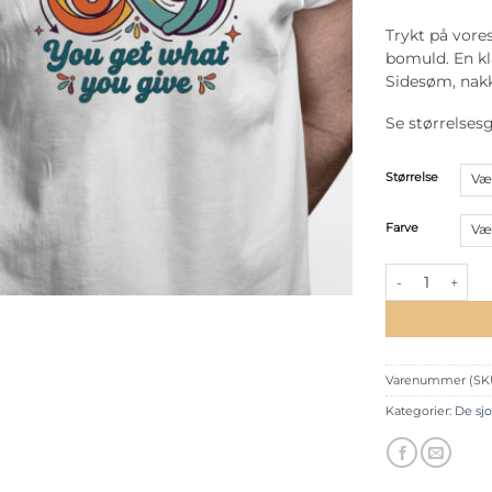
Trykt på vores
bomuld. En kla
Sidesøm, nak
Se størrelses
Størrelse
Farve
T-shirt: Karma 6
Varenummer (SK
Kategorier:
De sj