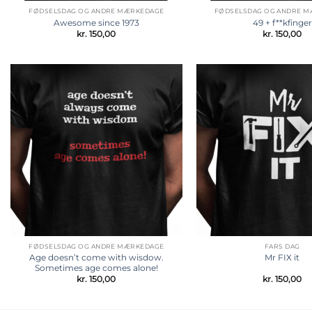
FØDSELSDAG OG ANDRE MÆRKEDAGE
FØDSELSDAG OG ANDRE 
Awesome since 1973
49 + f**kfinger
kr.
150,00
kr.
150,00
Tilføj til
ønskeliste
FØDSELSDAG OG ANDRE MÆRKEDAGE
FARS DAG
Age doesn’t come with wisdow.
Mr FIX it
Sometimes age comes alone!
kr.
150,00
kr.
150,00