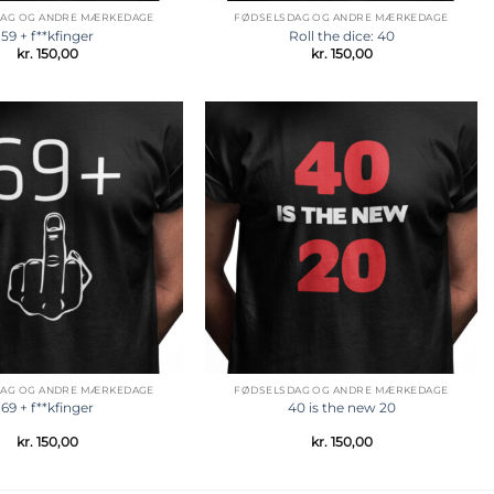
AG OG ANDRE MÆRKEDAGE
FØDSELSDAG OG ANDRE MÆRKEDAGE
59 + f**kfinger
Roll the dice: 40
kr.
150,00
kr.
150,00
Tilføj til
Tilføj til
ønskeliste
ønskeliste
AG OG ANDRE MÆRKEDAGE
FØDSELSDAG OG ANDRE MÆRKEDAGE
69 + f**kfinger
40 is the new 20
kr.
150,00
kr.
150,00