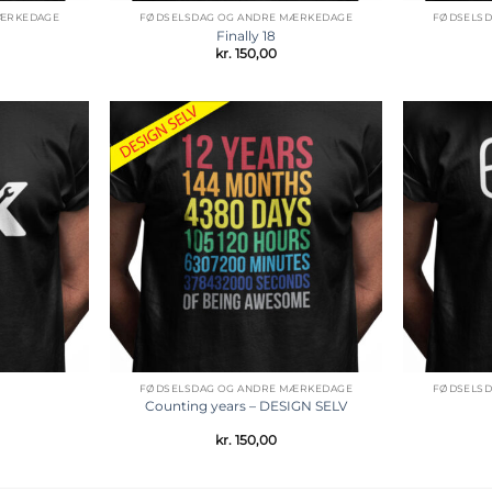
MÆRKEDAGE
FØDSELSDAG OG ANDRE MÆRKEDAGE
FØDSELSD
Finally 18
kr.
150,00
Tilføj til
Tilføj til
ønskeliste
ønskeliste
FØDSELSDAG OG ANDRE MÆRKEDAGE
FØDSELSD
Counting years – DESIGN SELV
kr.
150,00