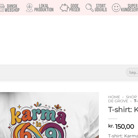
Søg
efter:
HOME
»
SHOP
DE GROVE
»
T-
T-shirt:
Tilføj til
ønskeliste
150,00
kr.
T-shirt: Karm