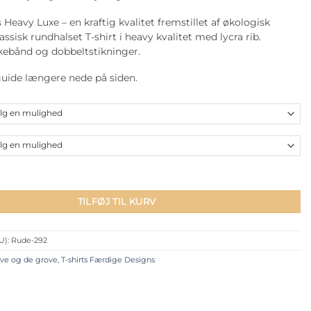
 Heavy Luxe – en kraftig kvalitet fremstillet af økologisk
ssisk rundhalset T-shirt i heavy kvalitet med lycra rib.
kebånd og dobbeltstikninger.
guide længere nede på siden.
9 - you get what you give antal
TILFØJ TIL KURV
U):
Rude-292
ove og de grove
,
T-shirts Færdige Designs