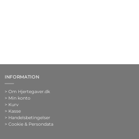
INFORMATION
>
Om Hjertegaver.dk
>
Min konto
>
Kurv
>
Kasse
> Handelsbetingelser
> Cookie & Persondata