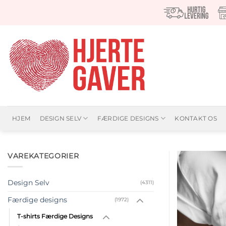
Fortsæt
til
indhold
HJEM
DESIGN SELV
FÆRDIGE DESIGNS
KONTAKT OS
VAREKATEGORIER
Design Selv
(4311)
Færdige designs
(1972)
T-shirts Færdige Designs