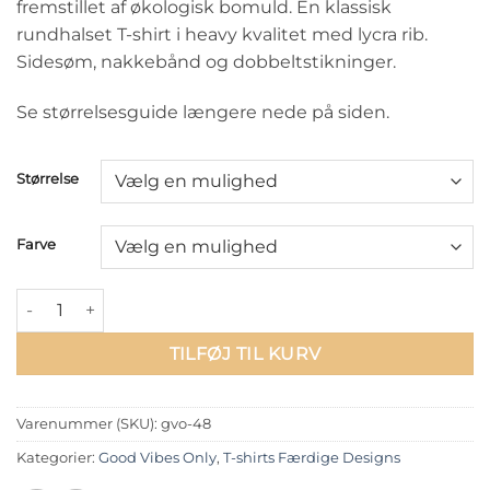
fremstillet af økologisk bomuld. En klassisk
rundhalset T-shirt i heavy kvalitet med lycra rib.
Sidesøm, nakkebånd og dobbeltstikninger.
Se størrelsesguide længere nede på siden.
Størrelse
Farve
T-shirt: I 8 sum phi and it was delicious antal
TILFØJ TIL KURV
Varenummer (SKU):
gvo-48
Kategorier:
Good Vibes Only
,
T-shirts Færdige Designs