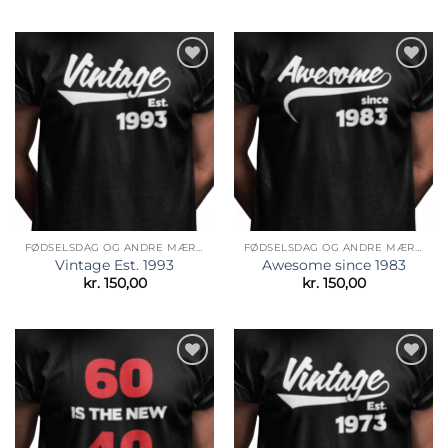
Tilføj til
Tilføj til
ønskeliste
ønskeliste
FØDSELSDAG OG ANDRE MÆRKEDAGE
FØDSELSDAG OG ANDRE MÆRKEDAGE
Vintage Est. 1993
Awesome since 1983
kr.
150,00
kr.
150,00
Tilføj til
Tilføj til
ønskeliste
ønskeliste