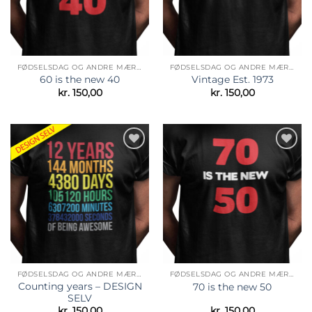
FØDSELSDAG OG ANDRE MÆRKEDAGE
FØDSELSDAG OG ANDRE MÆRKEDAGE
60 is the new 40
Vintage Est. 1973
kr.
150,00
kr.
150,00
Tilføj til
Tilføj til
ønskeliste
ønskeliste
FØDSELSDAG OG ANDRE MÆRKEDAGE
FØDSELSDAG OG ANDRE MÆRKEDAGE
Counting years – DESIGN
70 is the new 50
SELV
kr.
150,00
kr.
150,00