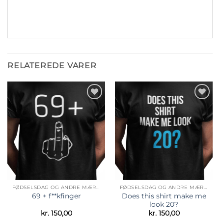
RELATEREDE VARER
Tilføj til
Tilføj til
ønskeliste
ønskeliste
FØDSELSDAG OG ANDRE MÆRKEDAGE
FØDSELSDAG OG ANDRE MÆRKEDAGE
Does this shirt make me
69 + f**kfinger
look 20?
kr.
150,00
kr.
150,00