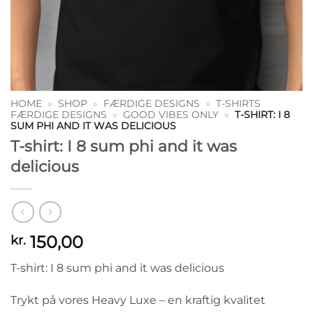
HOME
»
SHOP
»
FÆRDIGE DESIGNS
»
T-SHIRTS
FÆRDIGE DESIGNS
»
GOOD VIBES ONLY
»
T-SHIRT: I 8
SUM PHI AND IT WAS DELICIOUS
T-shirt: I 8 sum phi and it was
delicious
150,00
kr.
T-shirt: I 8 sum phi and it was delicious
Trykt på vores Heavy Luxe – en kraftig kvalitet