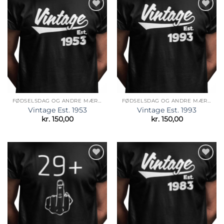
Tilføj til
Tilføj til
ønskeliste
ønskeliste
FØDSELSDAG OG ANDRE MÆRKEDAGE
FØDSELSDAG OG ANDRE MÆRKEDAGE
Vintage Est. 1953
Vintage Est. 1993
kr.
150,00
kr.
150,00
Tilføj til
Tilføj til
ønskeliste
ønskeliste