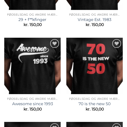
FØDSELSDAG OG ANDRE MÆRKEDAGE
FØDSELSDAG OG ANDRE MÆRKEDAGE
29 + f**kfinger
Vintage Est. 1983
kr.
150,00
kr.
150,00
Tilføj til
Tilføj til
ønskeliste
ønskeliste
FØDSELSDAG OG ANDRE MÆRKEDAGE
FØDSELSDAG OG ANDRE MÆRKEDAGE
Awesome since 1993
70 is the new 50
kr.
150,00
kr.
150,00