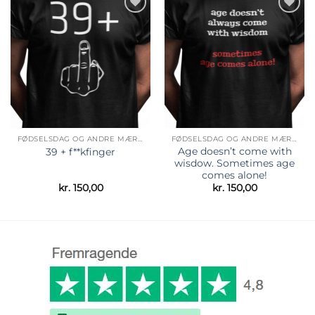
Tilføj til
Tilføj til
ønskeliste
ønskeliste
FØDSELSDAG OG ANDRE MÆRKEDAGE
FØDSELSDAG OG ANDRE MÆRKEDAGE
Age doesn’t come with
39 + f**kfinger
wisdow. Sometimes age
comes alone!
kr.
150,00
kr.
150,00