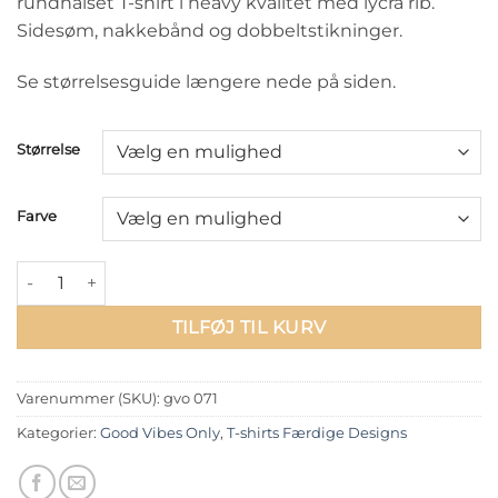
rundhalset T-shirt i heavy kvalitet med lycra rib.
Sidesøm, nakkebånd og dobbeltstikninger.
Se størrelsesguide længere nede på siden.
Størrelse
Farve
T-shirt: Beergetarian antal
TILFØJ TIL KURV
Varenummer (SKU):
gvo 071
Kategorier:
Good Vibes Only
,
T-shirts Færdige Designs