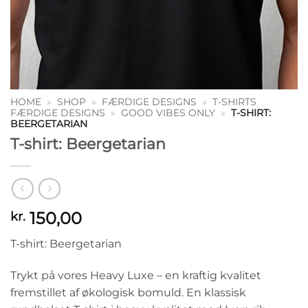
HOME
»
SHOP
»
FÆRDIGE DESIGNS
»
T-SHIRTS
FÆRDIGE DESIGNS
»
GOOD VIBES ONLY
»
T-SHIRT:
BEERGETARIAN
T-shirt: Beergetarian
150,00
kr.
T-shirt: Beergetarian
Trykt på vores Heavy Luxe – en kraftig kvalitet
fremstillet af økologisk bomuld. En klassisk