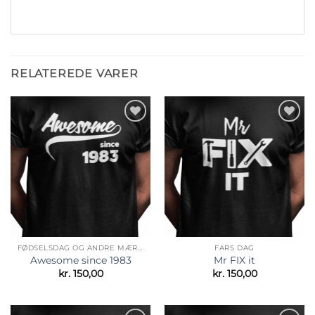
RELATEREDE VARER
Tilføj til
Tilføj til
ønskeliste
ønskeliste
FØDSELSDAG OG ANDRE MÆRKEDAGE
FARS DAG
Awesome since 1983
Mr FIX it
kr.
150,00
kr.
150,00