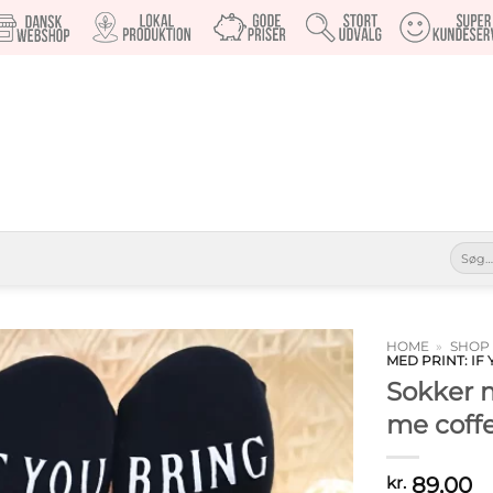
Søg
efter:
HOME
»
SHOP
MED PRINT: IF
Sokker m
Tilføj til
ønskeliste
me coff
89,00
kr.