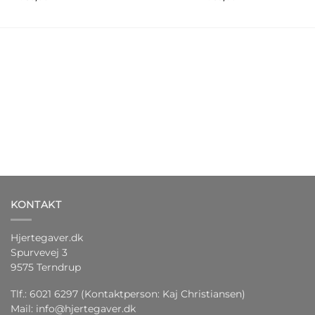
KONTAKT
Hjertegaver.dk
Spurvevej 3
9575 Terndrup
Tlf.: 6021 6297 (Kontaktperson: Kaj Christiansen)
Mail:
info@hjertegaver.dk