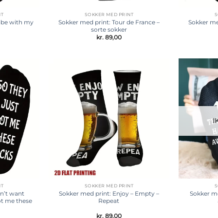
NT
SOKKER MED PRINT
S
r be with my
Sokker med print: Tour de France –
Sokker med
sorte sokker
kr.
89,00
Tilføj til
Tilføj til
ønskeliste
ønskeliste
I
NT
SOKKER MED PRINT
S
dn’t want
Sokker med print: Enjoy – Empty –
Sokker me
ot me these
Repeat
kr.
89,00