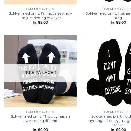
SOKKER MED PRINT
SOKKER MED PRI
Sokker med print: I’m not sleeping –
Sokker med print: I rathe
I’m just resting my eyes
dog
kr.
89,00
kr.
89,00
Tilføj til
ønskeliste
IKKE PÅ LAGER
SOKKER MED PRINT
SOKKER MED PRI
Sokker med print: This guy has an
Sokker med print: I di
awesome girlfriend
anything – so they just g
socks
kr.
89,00
kr.
89,00