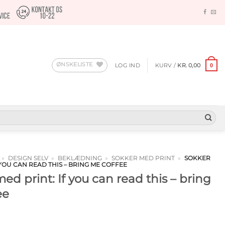
ØNSKELISTE
LOG IND
KURV /
KR.
0,00
0
»
DESIGN SELV
»
BEKLÆDNING
»
SOKKER MED PRINT
»
SOKKER
 YOU CAN READ THIS – BRING ME COFFEE
ed print: If you can read this – bring
ee