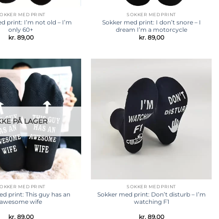
OKKER MED PRINT
SOKKER MED PRINT
 print: I’m not old – I’m
Sokker med print: I don’t snore – I
only 60+
dream I’m a motorcycle
kr.
89,00
kr.
89,00
Tilføj til
Tilføj til
ønskeliste
ønskeliste
KKE PÅ LAGER
OKKER MED PRINT
SOKKER MED PRINT
d print: This guy has an
Sokker med print: Don’t disturb – I’m
awesome wife
watching F1
kr.
89,00
kr.
89,00