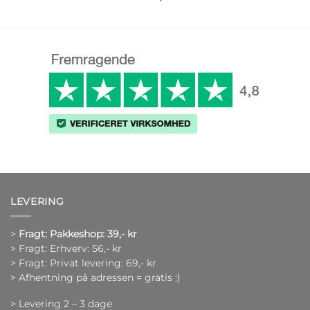
LEVERING
>
Fragt: Pakkeshop: 39,- kr
> Fragt: Erhverv: 56,- kr
> Fragt: Privat levering: 69,- kr
> Afhentning på adressen = gratis :)
> Levering 2 – 3 dage