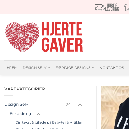
Fortsæt
til
indhold
HJEM
DESIGN SELV
FÆRDIGE DESIGNS
KONTAKT OS
VAREKATEGORIER
Design Selv
(4311)
Beklædning
Din tekst & billede på Babytøj & Artikler