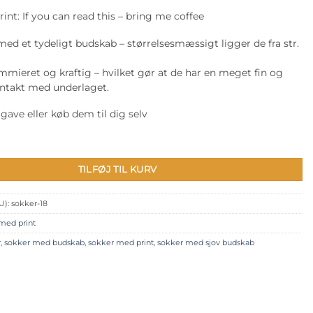
int: If you can read this – bring me coffee
med et tydeligt budskab – størrelsesmæssigt ligger de fra str.
mmieret og kraftig – hvilket gør at de har en meget fin og
ontakt med underlaget.
ave eller køb dem til dig selv
: If you can read this - bring me coffee antal
TILFØJ TIL KURV
U):
sokker-18
med print
r
,
sokker med budskab
,
sokker med print
,
sokker med sjov budskab