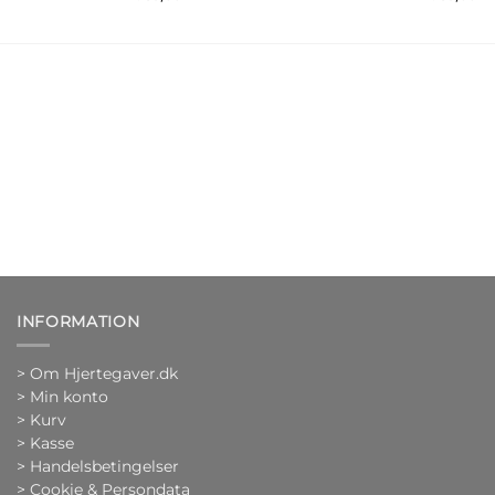
INFORMATION
>
Om Hjertegaver.dk
>
Min konto
>
Kurv
>
Kasse
> Handelsbetingelser
> Cookie & Persondata