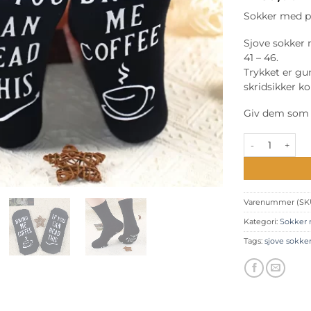
Sokker med pr
Sjove sokker 
41 – 46.
Trykket er gu
skridsikker k
Giv dem som g
Sokker med print
Varenummer (SK
Kategori:
Sokker 
Tags:
sjove sokke