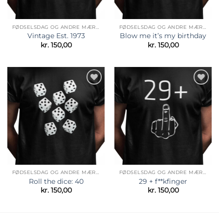
FØDSELSDAG OG ANDRE MÆRKEDAGE
FØDSELSDAG OG ANDRE MÆRKEDAGE
Vintage Est. 1973
Blow me it’s my birthday
kr.
150,00
kr.
150,00
Tilføj til
Tilføj til
ønskeliste
ønskeliste
FØDSELSDAG OG ANDRE MÆRKEDAGE
FØDSELSDAG OG ANDRE MÆRKEDAGE
Roll the dice: 40
29 + f**kfinger
kr.
150,00
kr.
150,00