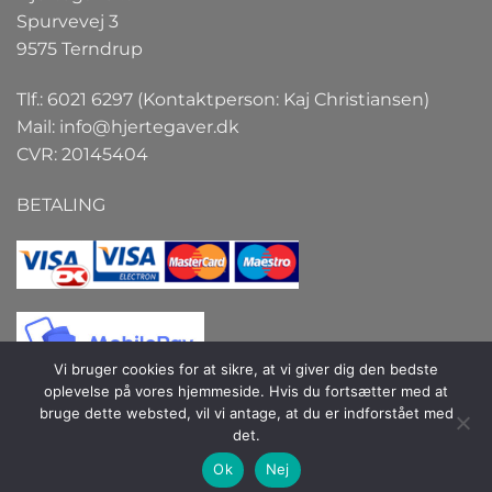
Spurvevej 3
9575 Terndrup
Tlf.: 6021 6297 (Kontaktperson: Kaj Christiansen)
Mail:
info@hjertegaver.dk
CVR: 20145404
BETALING
Vi bruger cookies for at sikre, at vi giver dig den bedste
oplevelse på vores hjemmeside. Hvis du fortsætter med at
bruge dette websted, vil vi antage, at du er indforstået med
det.
Copyright 2026 ©
Hjertegaver.dk
| Hjertegaver.dk er et
Ok
Nej
selskab under firmaet Interact