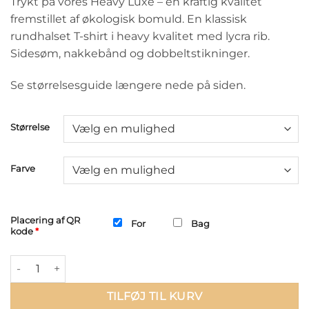
Trykt på vores Heavy Luxe – en kraftig kvalitet
fremstillet af økologisk bomuld. En klassisk
rundhalset T-shirt i heavy kvalitet med lycra rib.
Sidesøm, nakkebånd og dobbeltstikninger.
Se størrelsesguide længere nede på siden.
Størrelse
Farve
Placering af QR
For
Bag
kode
*
Scan mig - QR beskeder: "Fuck you" antal
TILFØJ TIL KURV