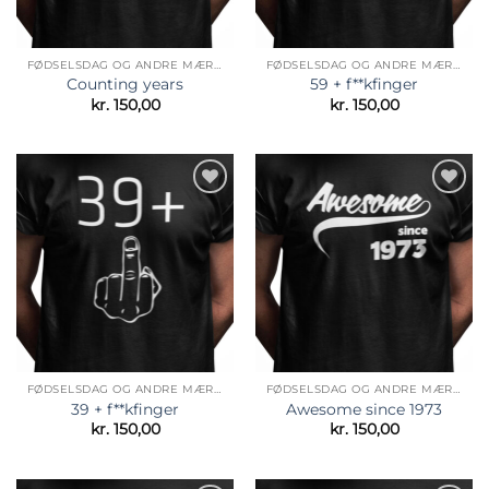
FØDSELSDAG OG ANDRE MÆRKEDAGE
FØDSELSDAG OG ANDRE MÆRKEDAGE
Counting years
59 + f**kfinger
kr.
150,00
kr.
150,00
Tilføj til
Tilføj til
ønskeliste
ønskeliste
FØDSELSDAG OG ANDRE MÆRKEDAGE
FØDSELSDAG OG ANDRE MÆRKEDAGE
39 + f**kfinger
Awesome since 1973
kr.
150,00
kr.
150,00