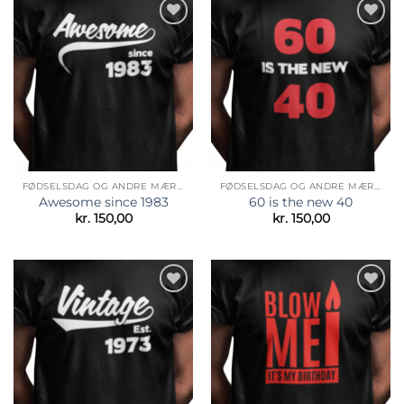
Tilføj til
Tilføj til
ønskeliste
ønskeliste
FØDSELSDAG OG ANDRE MÆRKEDAGE
FØDSELSDAG OG ANDRE MÆRKEDAGE
Awesome since 1983
60 is the new 40
kr.
150,00
kr.
150,00
Tilføj til
Tilføj til
ønskeliste
ønskeliste