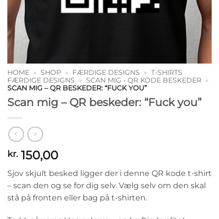
HOME
»
SHOP
»
FÆRDIGE DESIGNS
»
T-SHIRTS
FÆRDIGE DESIGNS
»
SCAN MIG - QR KODE BESKEDER
»
SCAN MIG – QR BESKEDER: “FUCK YOU”
Scan mig – QR beskeder: “Fuck you”
150,00
kr.
Sjov skjult besked ligger der i denne QR kode t-shirt
– scan den og se for dig selv. Vælg selv om den skal
stå på fronten eller bag på t-shirten.