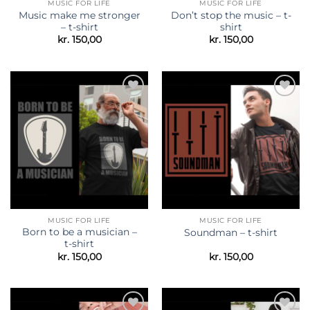
MUSIC FOR LIFE
MUSIC FOR LIFE
Music make me stronger
Don’t stop the music – t-
– t-shirt
shirt
kr.
150,00
kr.
150,00
Tilføj til
Tilføj til
ønskeliste
ønskeliste
MUSIC FOR LIFE
MUSIC FOR LIFE
Born to be a musician –
Soundman – t-shirt
t-shirt
kr.
150,00
kr.
150,00