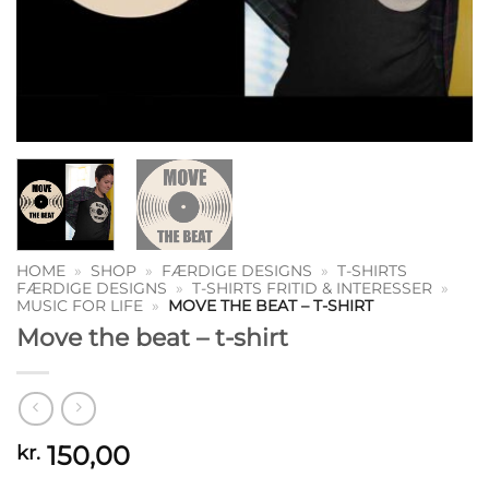
HOME
»
SHOP
»
FÆRDIGE DESIGNS
»
T-SHIRTS
FÆRDIGE DESIGNS
»
T-SHIRTS FRITID & INTERESSER
»
MUSIC FOR LIFE
»
MOVE THE BEAT – T-SHIRT
Move the beat – t-shirt
150,00
kr.