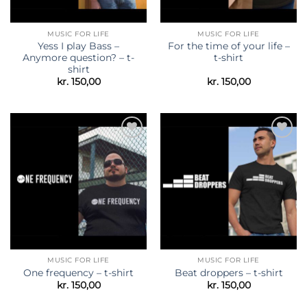
MUSIC FOR LIFE
MUSIC FOR LIFE
Yess I play Bass –
For the time of your life –
Anymore question? – t-
t-shirt
shirt
kr.
150,00
kr.
150,00
Tilføj til
Tilføj til
ønskeliste
ønskeliste
MUSIC FOR LIFE
MUSIC FOR LIFE
One frequency – t-shirt
Beat droppers – t-shirt
kr.
150,00
kr.
150,00