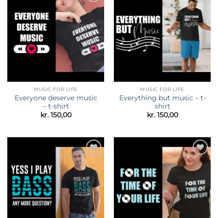
Tilføj til
Tilføj til
ønskeliste
ønskeliste
MUSIC FOR LIFE
MUSIC FOR LIFE
Everyone deserve music
Everything but music – t-
– t-shirt
shirt
kr.
150,00
kr.
150,00
Tilføj til
Tilføj til
ønskeliste
ønskeliste