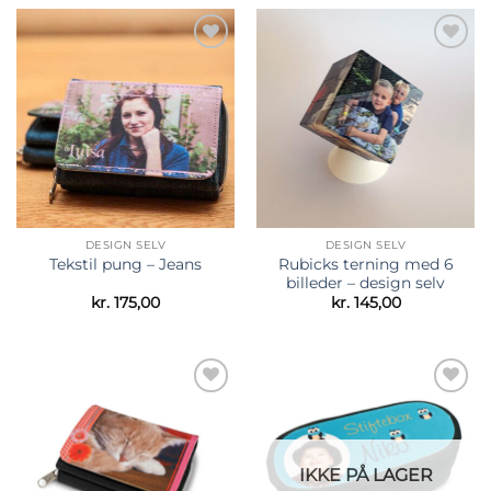
Tilføj til
Tilføj til
ønskeliste
ønskeliste
DESIGN SELV
DESIGN SELV
Rubicks terning med 6
Tekstil pung – Jeans
billeder – design selv
kr.
175,00
kr.
145,00
Tilføj til
Tilføj til
ønskeliste
ønskeliste
IKKE PÅ LAGER