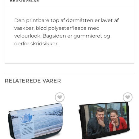
BESKRIVELSE
Den printbare top af dørmåtten er lavet af
vaskbar, blød polyesterfleece med
velourlook. Bagsiden er gummieret og
derfor skridsikker.
RELATEREDE VARER
Tilføj til
Tilføj til
ønskeliste
ønskeliste