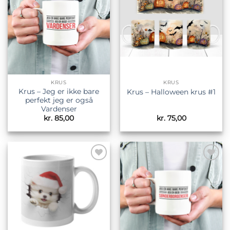
ønskeliste
ønskeliste
KRUS
KRUS
Krus – Jeg er ikke bare
Krus – Halloween krus #1
perfekt jeg er også
Vardenser
kr.
85,00
kr.
75,00
Tilføj til
Tilføj til
ønskeliste
ønskeliste