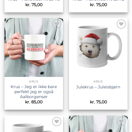
kr.
75,00
kr.
75,00
Tilføj til
Tilføj til
ønskeliste
ønskeliste
KRUS
KRUS
Krus – Jeg er ikke bare
Julekrus – Juleisbjørn
perfekt jeg er også
Aalborgenser
kr.
85,00
kr.
75,00
Tilføj til
Tilføj til