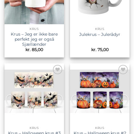
KRUS
KRUS
Krus – Jeg er ikke bare
Julekrus – Julerådyr
perfekt jeg er også
Sjællænder
kr.
85,00
kr.
75,00
Tilføj til
Tilføj til
ønskeliste
ønskeliste
KRUS
KRUS
Krus – Halloween krus #3
Krus – Halloween krus #2