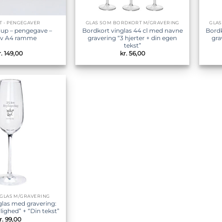
ST - PENGEGAVER
GLAS SOM BORDKORT M/GRAVERING
GLA
lup – pengegave –
Bordkort vinglas 44 cl med navne
Bordk
siv A4 ramme
gravering “3 hjerter + din egen
gra
tekst”
.
149,00
kr.
56,00
Tilføj til
ønskeliste
GLAS M/GRAVERING
as med gravering:
ighed” + “Din tekst”
r.
99,00