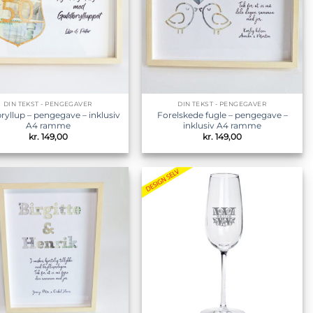
DIN TEKST - PENGEGAVER
DIN TEKST - PENGEGAVER
ryllup – pengegave – inklusiv
Forelskede fugle – pengegave –
A4 ramme
inklusiv A4 ramme
kr.
149,00
kr.
149,00
Tilføj til
Tilføj til
ønskeliste
ønskeliste