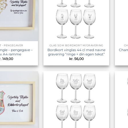
ST - PENGEGAVER
GLAS SOM BORDKORT M/GRAVERING
CH
ngle – pengegave –
Bordkort vinglas 44 cl med navne
Cham
siv A4 ramme
gravering “ringe + din egen tekst”
.
149,00
kr.
56,00
Tilføj til
Tilføj til
ønskeliste
ønskeliste