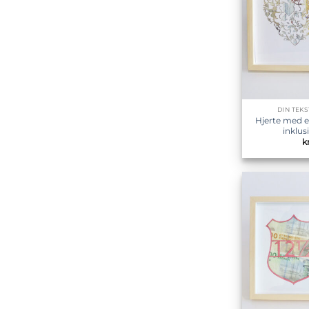
DIN TEK
Hjerte med e
inklu
kr