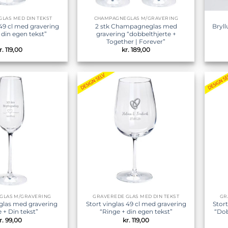
LAS MED DIN TEKST
CHAMPAGNEGLAS M/GRAVERING
 49 cl med gravering
2 stk Champagneglas med
Bryll
+ din egen tekst”
gravering “dobbelthjerte +
Together | Forever”
r.
119,00
kr.
189,00
Tilføj til
Tilføj til
ønskeliste
ønskeliste
GLAS M/GRAVERING
GRAVEREDE GLAS MED DIN TEKST
GR
las med gravering
Stort vinglas 49 cl med gravering
Stor
e + Din tekst”
“Ringe + din egen tekst”
“Dob
r.
99,00
kr.
119,00