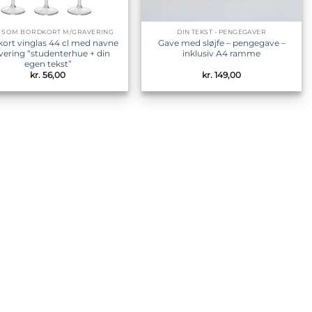
S SOM BORDKORT M/GRAVERING
DIN TEKST - PENGEGAVER
ort vinglas 44 cl med navne
Gave med sløjfe – pengegave –
vering “studenterhue + din
inklusiv A4 ramme
egen tekst”
kr.
56,00
kr.
149,00