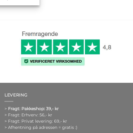
LEVERING
>
Fragt: Pakkeshop: 39,- kr
> Fragt: Erhverv: 56,- kr
> Fragt: Privat levering: 69,- kr
> Afhentning på adressen = gratis :)