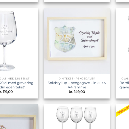
Tilføj til
Tilføj til
ønskeliste
ønskeliste
LAS MED DIN TEKST
DIN TEKST - PENGEGAVER
GLA
 49 cl med gravering
Sølvbryllup – pengegave – inklusiv
Bordk
 din egen tekst”
A4 ramme
grave
r.
119,00
kr.
149,00
Tilføj til
Tilføj til
ønskeliste
ønskeliste