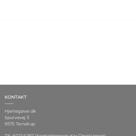
KONTAKT
Hjertegaver.dk
Spurvevej 3
9575 Terndrup
Tlf.: 6021 6297 (Kontaktperson: Kaj Christiansen)