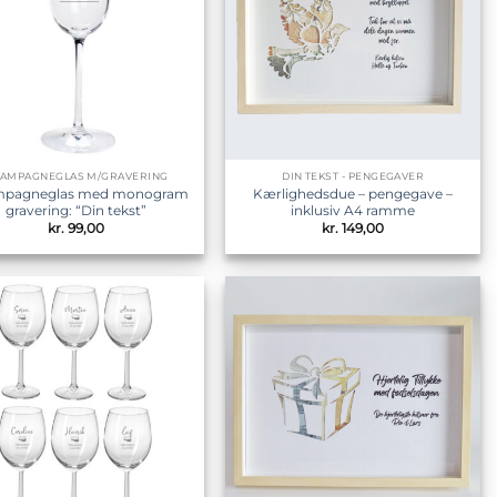
AMPAGNEGLAS M/GRAVERING
DIN TEKST - PENGEGAVER
pagneglas med monogram
Kærlighedsdue – pengegave –
gravering: “Din tekst”
inklusiv A4 ramme
kr.
99,00
kr.
149,00
Tilføj til
Tilføj til
ønskeliste
ønskeliste