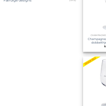
Færdige designs
(1972)
CHAMPAGNE
Champagneg
dobbelthje
k