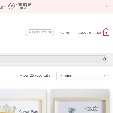
ØNSKELISTE
LOG IND
KURV /
KR.
0,00
0
Viser 25 resultater
Tilføj til
Tilføj til
ønskeliste
ønskeliste