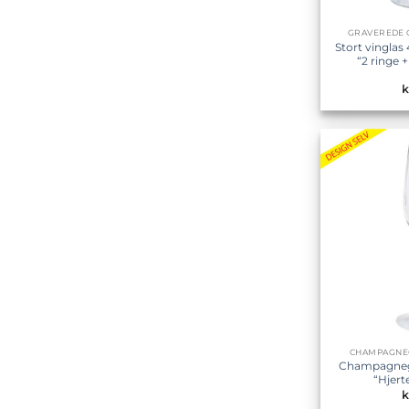
GRAVEREDE G
Stort vinglas
“2 ringe 
k
CHAMPAGNE
Champagneg
“Hjert
k