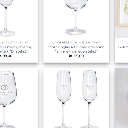
GLAS M/GRAVERING
GRAVEREDE GLAS MED DIN TEKST
las med gravering
Stort vinglas 49 cl med gravering
Guldb
rte + “Din tekst”
“2 ringe + din egen tekst”
r.
99,00
kr.
119,00
Tilføj til
Tilføj til
ønskeliste
ønskeliste