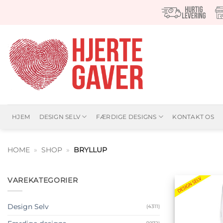
Fortsæt
til
indhold
HJEM
DESIGN SELV
FÆRDIGE DESIGNS
KONTAKT OS
HOME
»
SHOP
»
BRYLLUP
VAREKATEGORIER
Design Selv
(4311)