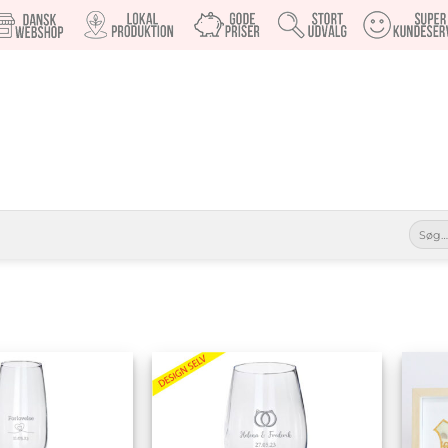
Søg
efter:
Tilføj til
Tilføj til
ønskeliste
ønskeliste