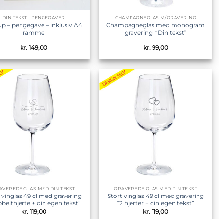
DIN TEKST - PENGEGAVER
CHAMPAGNEGLAS M/GRAVERING
up – pengegave – inklusiv A4
Champagneglas med monogram
ramme
gravering: “Din tekst”
kr.
149,00
kr.
99,00
Tilføj til
Tilføj til
ønskeliste
ønskeliste
AVEREDE GLAS MED DIN TEKST
GRAVEREDE GLAS MED DIN TEKST
t vinglas 49 cl med gravering
Stort vinglas 49 cl med gravering
belthjerte + din egen tekst”
“2 hjerter + din egen tekst”
kr.
119,00
kr.
119,00