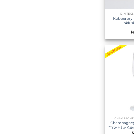
DIN TEK
Kobberbryl
inklu
kr
CHAMPAGNE
Champagnegl
“Tro-Håb-Kærl
k