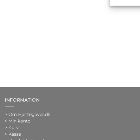
INFORMATION
>
Om Hjertegaver.dk
>
Min konto
>
Kurv
>
Kasse