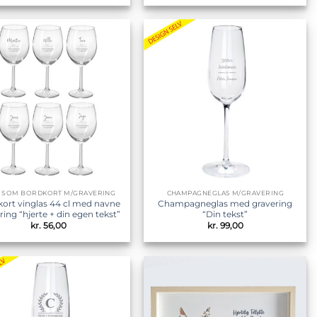
Tilføj til
Tilføj til
ønskeliste
ønskeliste
S SOM BORDKORT M/GRAVERING
CHAMPAGNEGLAS M/GRAVERING
ort vinglas 44 cl med navne
Champagneglas med gravering
ring “hjerte + din egen tekst”
“Din tekst”
kr.
56,00
kr.
99,00
Tilføj til
Tilføj til
ønskeliste
ønskeliste