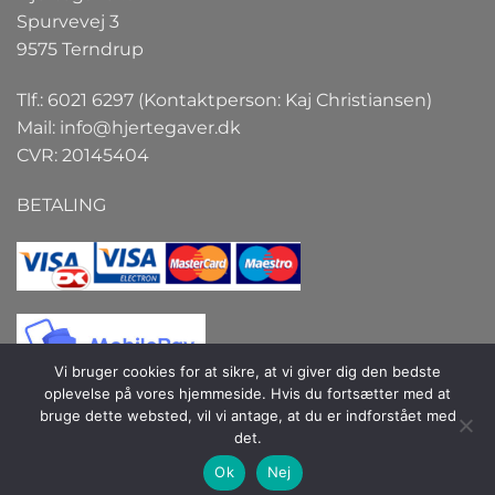
Spurvevej 3
9575 Terndrup
Tlf.: 6021 6297 (Kontaktperson: Kaj Christiansen)
Mail:
info@hjertegaver.dk
CVR: 20145404
BETALING
Vi bruger cookies for at sikre, at vi giver dig den bedste
oplevelse på vores hjemmeside. Hvis du fortsætter med at
bruge dette websted, vil vi antage, at du er indforstået med
det.
Copyright 2026 ©
Hjertegaver.dk
| Hjertegaver.dk er et
Ok
Nej
selskab under firmaet Interact