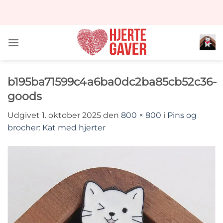
Fortsæt
til
indhold
b195ba71599c4a6ba0dc2ba85cb52c36-
goods
Udgivet
1. oktober 2025
den
800 × 800
i
Pins og
brocher: Kat med hjerter